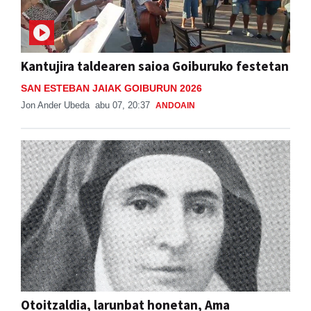
Kantujira taldearen saioa Goiburuko festetan
SAN ESTEBAN JAIAK GOIBURUN 2026
Jon Ander Ubeda
abu 07, 20:37
ANDOAIN
Otoitzaldia, larunbat honetan, Ama