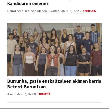
Kandidaren omenez
Berrozpeko Jesusen Alaben Elkartea
abu 07, 09:25
ANDOAIN
Burrunba, gazte euskaltzaleen ekimen berria
Beterri-Buruntzan
Aiurri
abu 07, 07:00
URNIETA