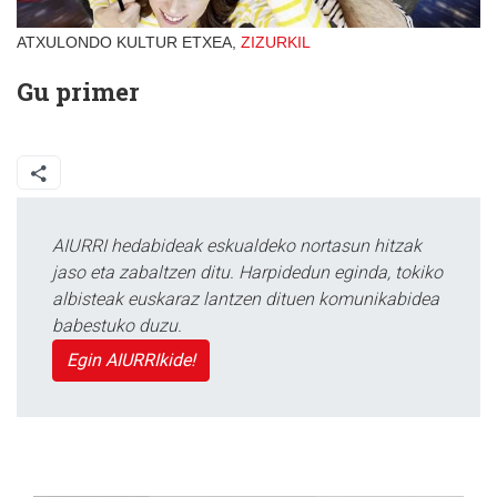
ATXULONDO KULTUR ETXEA,
ZIZURKIL
Gu primer
AIURRI hedabideak eskualdeko nortasun hitzak
jaso eta zabaltzen ditu. Harpidedun eginda, tokiko
albisteak euskaraz lantzen dituen komunikabidea
babestuko duzu.
Egin AIURRIkide!