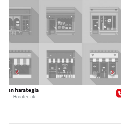
Previous
Next
Zubeldia arrain eta mariskoa
Zizurkil
- Arrandegiak