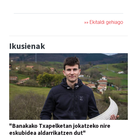
JAIA
»» Ekitaldi gehiago
Ikusienak
"Banakako Txapelketan jokatzeko nire
eskubidea aldarrikatzen dut"