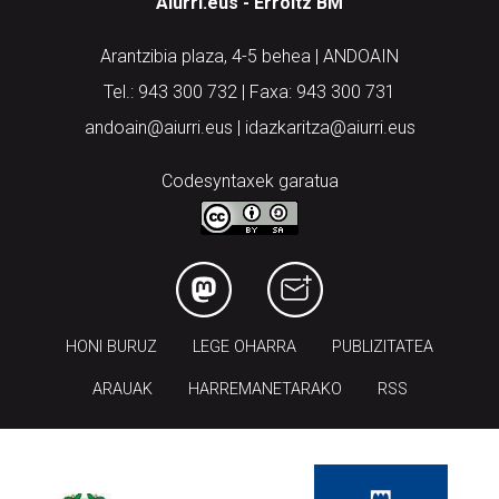
Aiurri.eus - Erroitz BM
Arantzibia plaza, 4-5 behea | ANDOAIN
Tel.: 943 300 732 | Faxa: 943 300 731
andoain@aiurri.eus | idazkaritza@aiurri.eus
Codesyntaxek garatua
HONI BURUZ
LEGE OHARRA
PUBLIZITATEA
ARAUAK
HARREMANETARAKO
RSS