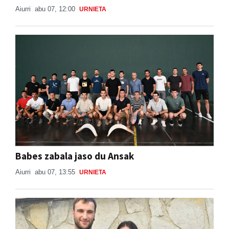
Aiurri
abu 07, 12:00
URNIETA
Babes zabala jaso du Ansak
Aiurri
abu 07, 13:55
URNIETA