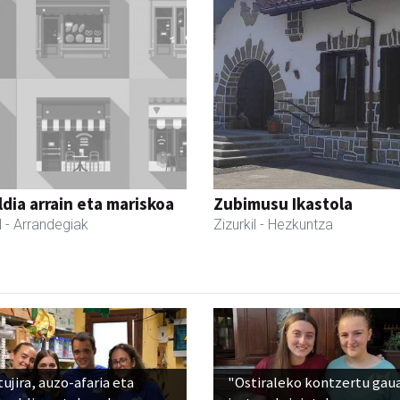
dia arrain eta mariskoa
Zubimusu Ikastola
l
- Arrandegiak
Zizurkil
- Hezkuntza
ujira, auzo-afaria eta
"Ostiraleko kontzertu gau