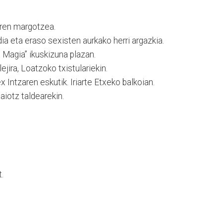
aren margotzea.
dia eta eraso sexisten aurkako herri argazkia.
Magia” ikuskizuna plazan.
ejira, Loatzoko txistulariekin.
x Intzaren eskutik. Iriarte Etxeko balkoian.
aiotz taldearekin.
.