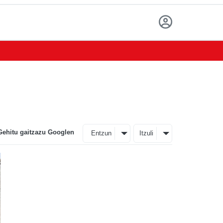
Gehitu gaitzazu Googlen
Entzun
Itzuli