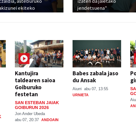
tzaldia, asteburuko
izaten da jaietako
akizunei ekiteko
jendetsuena"
Kantujira
Babes zabala jaso
P
taldearen saioa
du Ansak
gi
Goiburuko
SA
Aiurri
abu 07, 13:55
festetan
GO
URNIETA
Aiu
SAN ESTEBAN JAIAK
AN
GOIBURUN 2026
Jon Ander Ubeda
K
abu 07, 20:37
ANDOAIN