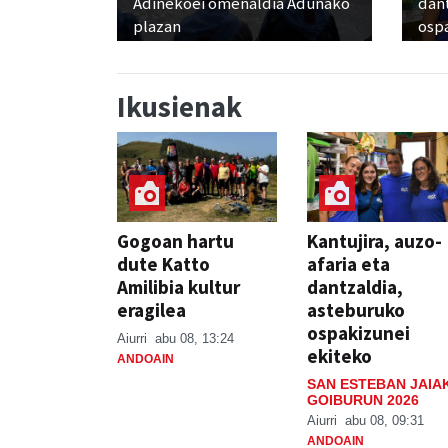
Adinekoei omenaldia Adunako
dan
plazan
osp
Ikusienak
Gogoan hartu
Kantujira, auzo-
dute Katto
afaria eta
Amilibia kultur
dantzaldia,
eragilea
asteburuko
ospakizunei
Aiurri
abu 08, 13:24
ekiteko
ANDOAIN
SAN ESTEBAN JAIA
GOIBURUN 2026
Aiurri
abu 08, 09:31
ANDOAIN