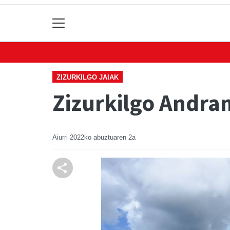
ZIZURKILGO JAIAK
Zizurkilgo Andra
Aiurri
2022ko abuztuaren 2a