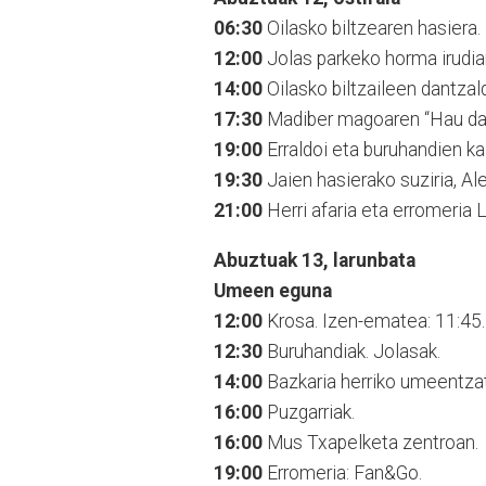
06:30
Oilasko biltzearen hasiera.
12:00
Jolas parkeko horma irudi
14:00
Oilasko biltzaileen dantzal
17:30
Madiber magoaren “Hau da 
19:00
Erraldoi eta buruhandien kal
19:30
Jaien hasierako suziria, Ale
21:00
Herri afaria eta erromeria L
Abuztuak 13, larunbata
Umeen eguna
12:00
Krosa. Izen-ematea: 11:45.
12:30
Buruhandiak. Jolasak.
14:00
Bazkaria herriko umeentzat
16:00
Puzgarriak.
16:00
Mus Txapelketa zentroan.
19:00
Erromeria: Fan&Go.