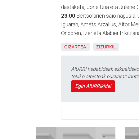
dastaketa, Jone Uria eta Julene Ote
23:00
Bertsolarien saio nagusia.
Iguaran, Amets Arzallus, Aitor Men
Ondoren, Izer eta Alabier trikitilari
GIZARTEA
ZIZURKIL
AIURRI hedabideak eskualdeko n
tokiko albisteak euskaraz lan
Egin AIURRIkide!