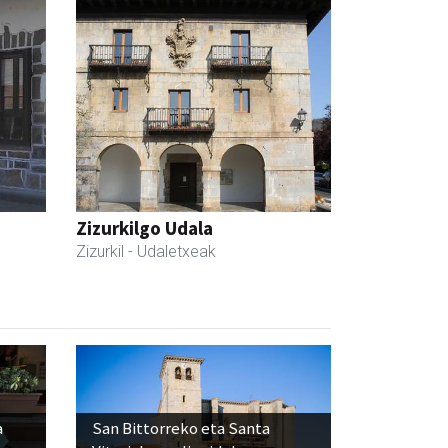
Zizurkilgo Udala
Zizurkil
- Udaletxeak
a
San Bittorreko eta Santa