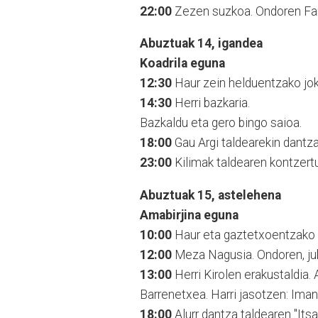
22:00
Zezen suzkoa. Ondoren Fa
Abuztuak 14, igandea
Koadrila eguna
12:30
Haur zein helduentzako joko
14:30
Herri bazkaria.
Bazkaldu eta gero bingo saioa.
18:00
Gau Argi taldearekin dantza
23:00
Kilimak taldearen kontzertu
Abuztuak 15, astelehena
Amabirjina eguna
10:00
Haur eta gaztetxoentzako a
12:00
Meza Nagusia. Ondoren, ju
13:00
Herri Kirolen erakustaldia.
Barrenetxea. Harri jasotzen: Imano
18:00
Alurr dantza taldearen "Its