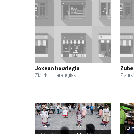
Joxean harategia
Zubel
Zizurkil
- Harategiak
Zizurki
Kant