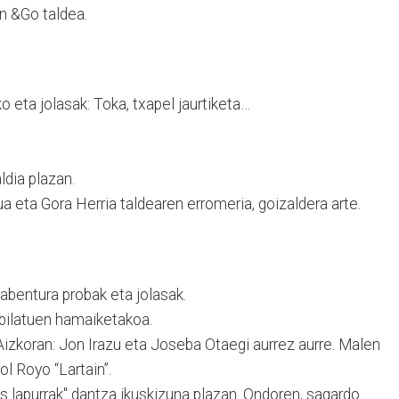
n &Go taldea.
 eta jolasak: Toka, txapel jaurtiketa…
ldia plazan.
a eta Gora Herria taldearen erromeria, goizaldera arte.
bentura probak eta jolasak.
bilatuen hamaiketakoa.
 Aizkoran: Jon Irazu eta Joseba Otaegi aurrez aurre. Malen
l Royo “Lartain”.
as lapurrak" dantza ikuskizuna plazan. Ondoren, sagardo