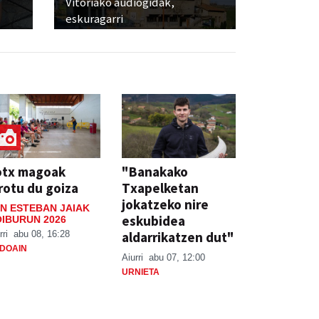
Vitoriako audiogidak,
eskuragarri
otx magoak
"Banakako
rotu du goiza
Txapelketan
jokatzeko nire
N ESTEBAN JAIAK
eskubidea
IBURUN 2026
aldarrikatzen dut"
rri
abu 08, 16:28
DOAIN
Aiurri
abu 07, 12:00
URNIETA