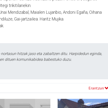
gi trikitilariekin.
 Unai Mendizabal, Maialen Lujanbio, Andoni Egaña, Oihana
diluze, Gai-jartzailea: Haritz Mujika.
ak.
ortasun hitzak jaso eta zabaltzen ditu. Harpidedun eginda,
tzen dituen komunikabidea babestuko duzu.
Erantzun