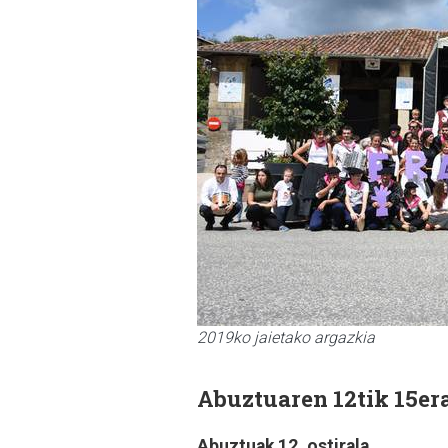
2019ko jaietako argazkia
Abuztuaren 12tik 15era
Abuztuak 12, ostirala