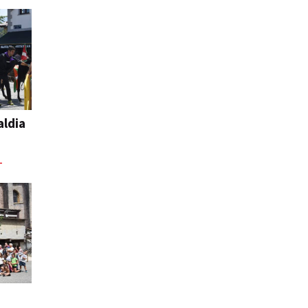
aldia
L