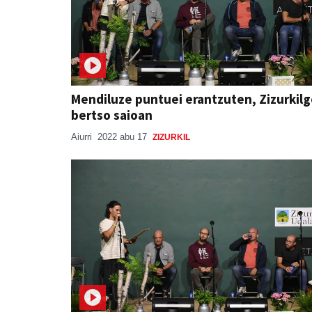
Mendiluze puntuei erantzuten, Zizurkil
bertso saioan
Aiurri
2022 abu 17
ZIZURKIL