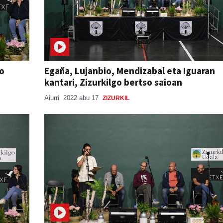
go
Egaña, Lujanbio, Mendizabal eta Iguaran
kantari, Zizurkilgo bertso saioan
Aiurri
2022 abu 17
ZIZURKIL