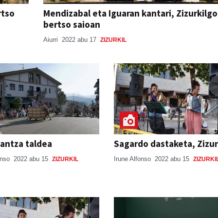
rtso
Mendizabal eta Iguaran kantari, Zizurkilgo
bertso saioan
Aiurri
2022 abu 17
ZIZURKIL
dantza taldea
Sagardo dastaketa, Zizur
onso
2022 abu 15
Irune Alfonso
2022 abu 15
ZIZURKIL
ZIZURKI