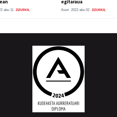
lean
egitaraua
22 abu 11
Aiurri
2022 abu 02
ZIZURKIL
ZIZURKIL