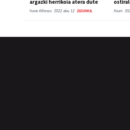
argazki herrikoia atera dute
ostira
Irune Alfonso
2022 abu 12
Aiurri
20
ZIZURKIL