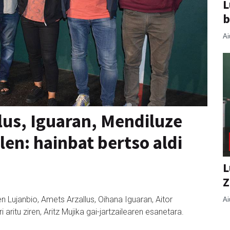
L
b
Ai
lus, Iguaran, Mendiluze
len: hainbat bertso aldi
L
Z
n Lujanbio, Amets Arzallus, Oihana Iguaran, Aitor
Ai
aritu ziren, Aritz Mujika gai-jartzailearen esanetara.
: