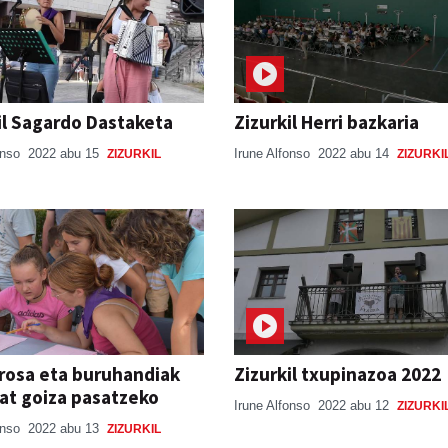
il Sagardo Dastaketa
Zizurkil Herri bazkaria
onso
2022 abu 15
Irune Alfonso
2022 abu 14
ZIZURKIL
ZIZURKI
rosa eta buruhandiak
Zizurkil txupinazoa 2022
at goiza pasatzeko
Irune Alfonso
2022 abu 12
ZIZURKI
onso
2022 abu 13
ZIZURKIL