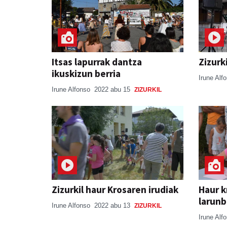
Itsas lapurrak dantza
Zizurk
ikuskizun berria
Irune Alf
Irune Alfonso
2022 abu 15
ZIZURKIL
Zizurkil haur Krosaren irudiak
Haur k
larunb
Irune Alfonso
2022 abu 13
ZIZURKIL
Irune Alf