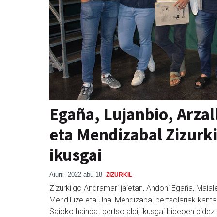
Egaña, Lujanbio, Arzal
eta Mendizabal Zizurki
ikusgai
Aiurri
2022 abu 18
ZIZURKIL
Zizurkilgo Andramari jaietan, Andoni Egaña, Maiale
Mendiluze eta Unai Mendizabal bertsolariak kantari 
Saioko hainbat bertso aldi, ikusgai bideoen bidez