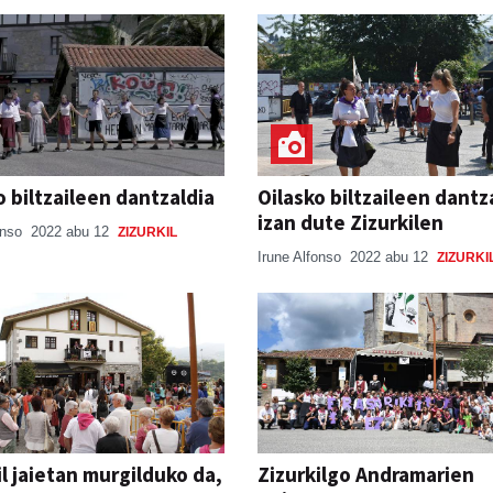
o biltzaileen dantzaldia
Oilasko biltzaileen dantz
izan dute Zizurkilen
onso
2022 abu 12
ZIZURKIL
Irune Alfonso
2022 abu 12
ZIZURKI
il jaietan murgilduko da,
Zizurkilgo Andramarien