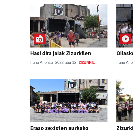
Hasi dira jaiak Zizurkilen
Oilask
Irune Alfonso
2022 abu 12
Irune Alf
ZIZURKIL
Eraso sexisten aurkako
Zizurk