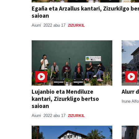
Egaña eta Arzallus kantari, Zizurkilgo be
saioan
Aiurri
2022 abu 17
ZIZURKIL
Lujanbio eta Mendiluze
Alurr 
kantari, Zizurkligo bertso
Irune Alf
saioan
Aiurri
2022 abu 17
ZIZURKIL