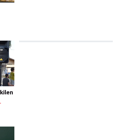
kilen
L