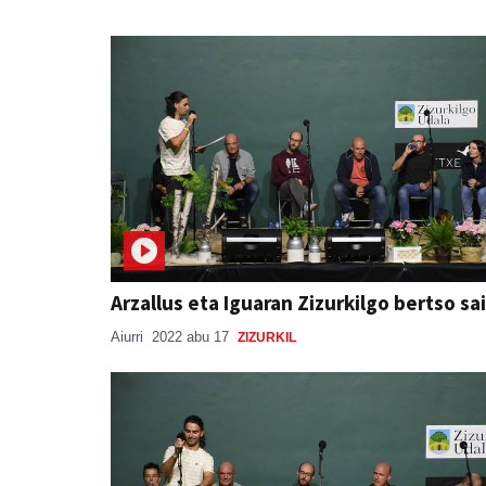
Arzallus eta Iguaran Zizurkilgo bertso sa
Aiurri
2022 abu 17
ZIZURKIL