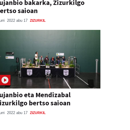
ujanbio bakarka, Zizurkilgo
ertso saioan
urri
2022 abu 17
ZIZURKIL
ujanbio eta Mendizabal
izurkilgo bertso saioan
urri
2022 abu 17
ZIZURKIL