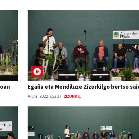
ioan
Egaña eta Mendiluze Zizurkilgo bertso sa
Aiurri
2022 abu 17
ZIZURKIL