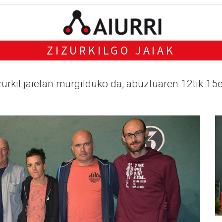
ZIZURKILGO JAIAK
zurkil jaietan murgilduko da, abuztuaren 12tik 15e