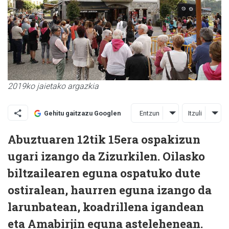
2019ko jaietako argazkia
Entzun
Itzuli
Gehitu gaitzazu Googlen
Abuztuaren 12tik 15era ospakizun
ugari izango da Zizurkilen. Oilasko
biltzailearen eguna ospatuko dute
ostiralean, haurren eguna izango da
larunbatean, koadrillena igandean
eta Amabirjin eguna astelehenean.