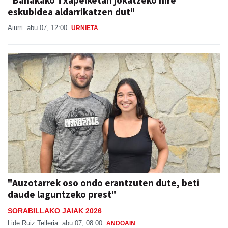
eskubidea aldarrikatzen dut"
Aiurri
abu 07, 12:00
URNIETA
"Auzotarrek oso ondo erantzuten dute, beti
daude laguntzeko prest"
SORABILLAKO JAIAK 2026
Lide Ruiz Telleria
abu 07, 08:00
ANDOAIN