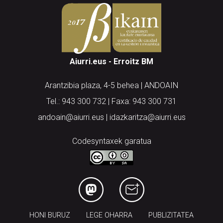
Aiurri.eus - Erroitz BM
Arantzibia plaza, 4-5 behea | ANDOAIN
Tel.: 943 300 732 | Faxa: 943 300 731
andoain@aiurri.eus | idazkaritza@aiurri.eus
Codesyntaxek garatua
HONI BURUZ
LEGE OHARRA
PUBLIZITATEA