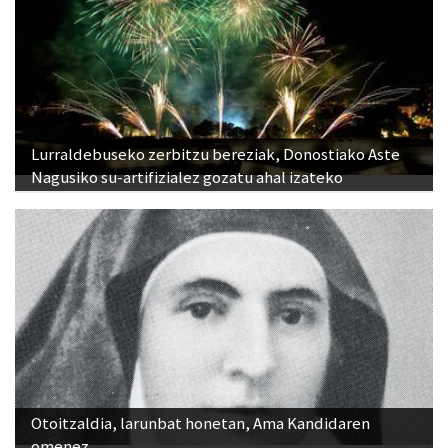
Lurraldebuseko zerbitzu bereziak, Donostiako Aste
Nagusiko su-artifizialez gozatu ahal izateko
Otoitzaldia, larunbat honetan, Ama Kandidaren
omenez