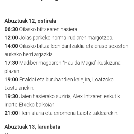
Abuztuak 12, ostirala
06:30
Oilasko biltzearen hasiera.
12:00
Jolas parkeko horma irudiaren margotzea.
14:00
Oilasko biltzaileen dantzaldia eta eraso sexisten
aurkako herri argazkia.
17:30
Madiber magoaren “Hau da Magia” ikuskizuna
plazan.
19:00
Erraldoi eta buruhandien kalejira, Loatzoko
txistulariekin.
19:30
Jaien hasierako suziria, Alex Intzaren eskutik.
Iriarte Etxeko balkoian.
21:00
Herri afaria eta erromeria Laiotz taldearekin.
Abuztuak 13, larunbata