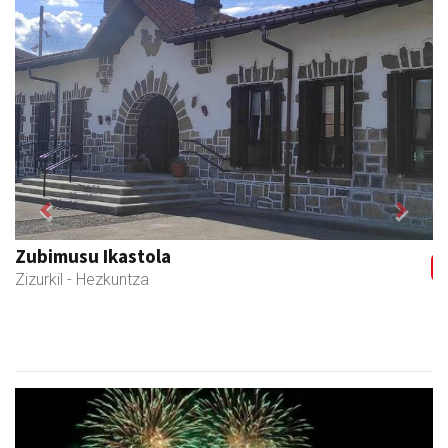
Previous
Next
Zubimusu Ikastola
Zizurkil
- Hezkuntza