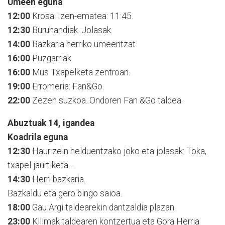
Umeen eguna
12:00
Krosa. Izen-ematea: 11:45.
12:30
Buruhandiak. Jolasak.
14:00
Bazkaria herriko umeentzat.
16:00
Puzgarriak.
16:00
Mus Txapelketa zentroan.
19:00
Erromeria: Fan&Go.
22:00
Zezen suzkoa. Ondoren Fan &Go taldea.
Abuztuak 14, igandea
Koadrila eguna
12:30
Haur zein helduentzako joko eta jolasak: Toka,
txapel jaurtiketa…
14:30
Herri bazkaria.
Bazkaldu eta gero bingo saioa.
18:00
Gau Argi taldearekin dantzaldia plazan.
23:00
Kilimak taldearen kontzertua eta Gora Herria