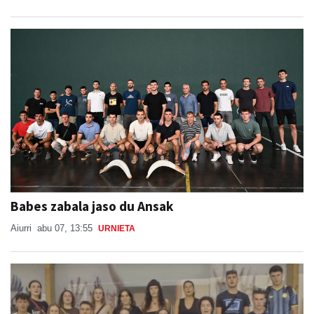
Babes zabala jaso du Ansak
Aiurri
abu 07, 13:55
URNIETA