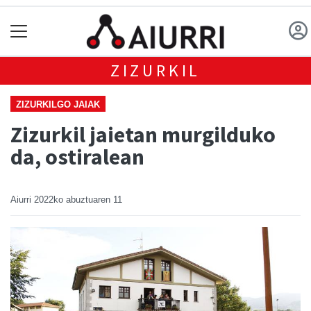
ZIZURKIL
ZIZURKILGO JAIAK
Zizurkil jaietan murgilduko
da, ostiralean
Aiurri
2022ko abuztuaren 11