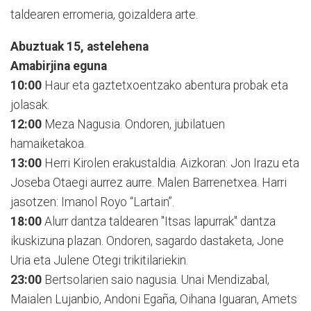
taldearen erromeria, goizaldera arte.
Abuztuak 15, astelehena
Amabirjina eguna
10:00
Haur eta gaztetxoentzako abentura probak eta
jolasak.
12:00
Meza Nagusia. Ondoren, jubilatuen
hamaiketakoa.
13:00
Herri Kirolen erakustaldia. Aizkoran: Jon Irazu eta
Joseba Otaegi aurrez aurre. Malen Barrenetxea. Harri
jasotzen: Imanol Royo “Lartain”.
18:00
Alurr dantza taldearen "Itsas lapurrak" dantza
ikuskizuna plazan. Ondoren, sagardo dastaketa, Jone
Uria eta Julene Otegi trikitilariekin.
23:00
Bertsolarien saio nagusia. Unai Mendizabal,
Maialen Lujanbio, Andoni Egaña, Oihana Iguaran, Amets