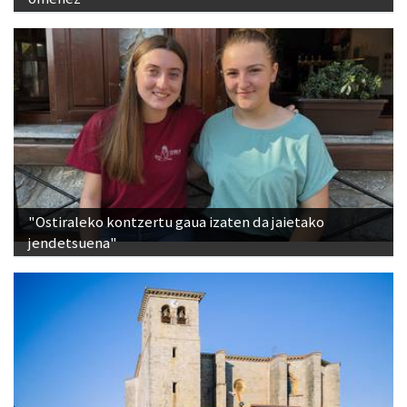
"Ostiraleko kontzertu gaua izaten da jaietako
jendetsuena"