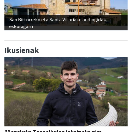
San Bittorreko eta Santa Vitoriako audiogidak,
eskuragarri
Ikusienak
"Banakako Txapelketan jokatzeko nire