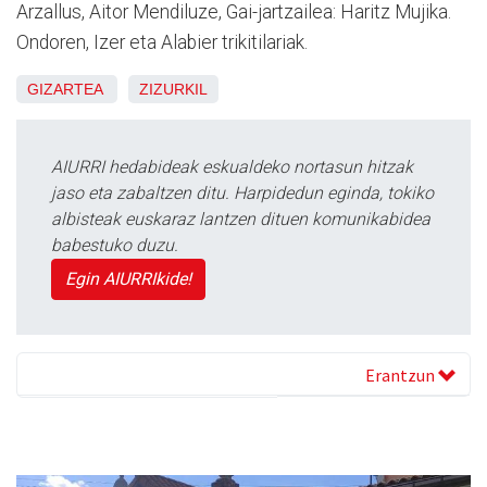
Arzallus, Aitor Mendiluze, Gai-jartzailea: Haritz Mujika.
Ondoren, Izer eta Alabier trikitilariak.
GIZARTEA
ZIZURKIL
AIURRI hedabideak eskualdeko nortasun hitzak
jaso eta zabaltzen ditu. Harpidedun eginda, tokiko
albisteak euskaraz lantzen dituen komunikabidea
babestuko duzu.
Egin AIURRIkide!
Erantzun