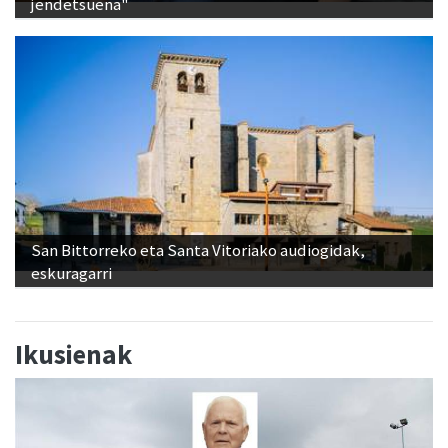
jendetsuena"
San Bittorreko eta Santa Vitoriako audiogidak,
eskuragarri
Ikusienak