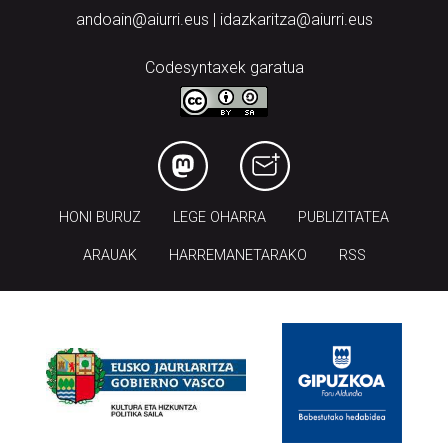
andoain@aiurri.eus | idazkaritza@aiurri.eus
Codesyntaxek garatua
HONI BURUZ
LEGE OHARRA
PUBLIZITATEA
ARAUAK
HARREMANETARAKO
RSS