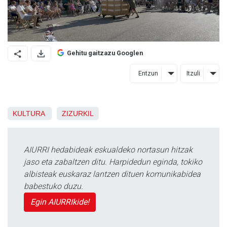
Gehitu gaitzazu Googlen
Entzun
Itzuli
KULTURA
ZIZURKIL
AIURRI hedabideak eskualdeko nortasun hitzak
jaso eta zabaltzen ditu. Harpidedun eginda, tokiko
albisteak euskaraz lantzen dituen komunikabidea
babestuko duzu.
Egin AIURRIkide!