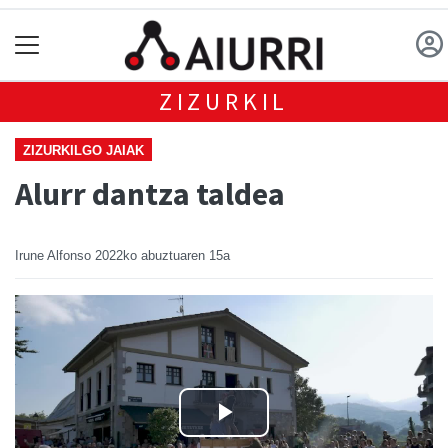
ZIZURKIL
ZIZURKILGO JAIAK
Alurr dantza taldea
Irune Alfonso
2022ko abuztuaren 15a