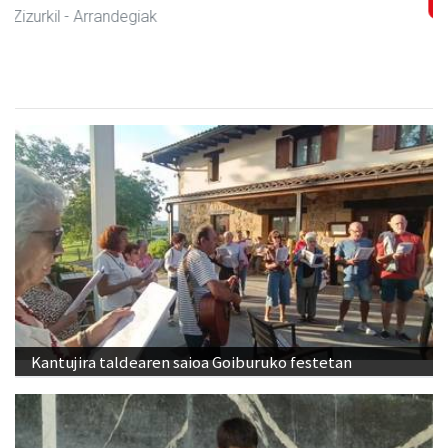
Zizurkil
- Harategiak
Kantujira taldearen saioa Goiburuko festetan