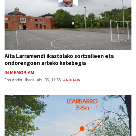
Aita Larramendi ikastolako sortzaileen eta
ondorengoen arteko katebegia
IN MEMORIAM
Jon Ander Ubeda
abu 06, 11:38
ANDOAIN