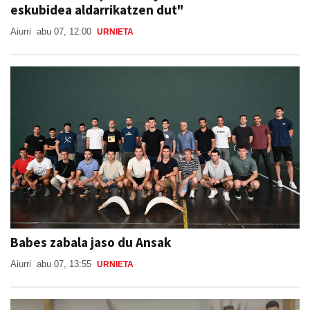
eskubidea aldarrikatzen dut"
Aiurri
abu 07, 12:00
URNIETA
Babes zabala jaso du Ansak
Aiurri
abu 07, 13:55
URNIETA