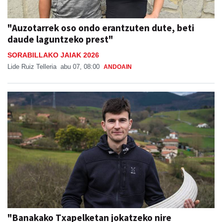
"Auzotarrek oso ondo erantzuten dute, beti
daude laguntzeko prest"
SORABILLAKO JAIAK 2026
Lide Ruiz Telleria
abu 07, 08:00
ANDOAIN
"Banakako Txapelketan jokatzeko nire