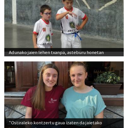
Adunako jaien lehen txanpa, asteburu honetan
"Ostiraleko kontzertu gaua izaten da jaietako