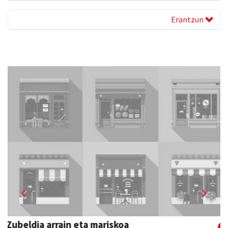
Erantzun
Previous
Next
Joxean harategia