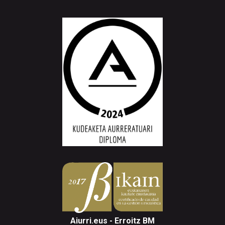
Aiurri.eus - Erroitz BM