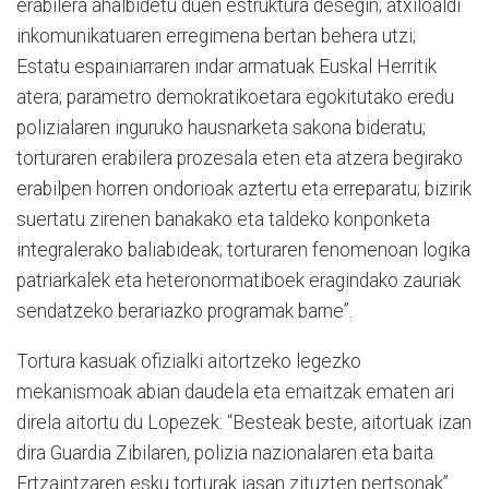
erabilera ahalbidetu duen estruktura desegin; atxiloaldi
inkomunikatuaren erregimena bertan behera utzi;
Estatu espainiarraren indar armatuak Euskal Herritik
atera; parametro demokratikoetara egokitutako eredu
polizialaren inguruko hausnarketa sakona bideratu;
torturaren erabilera prozesala eten eta atzera begirako
erabilpen horren ondorioak aztertu eta erreparatu; bizirik
suertatu zirenen banakako eta taldeko konponketa
integralerako baliabideak; torturaren fenomenoan logika
patriarkalek eta heteronormatiboek eragindako zauriak
sendatzeko berariazko programak barne”.
Tortura kasuak ofizialki aitortzeko legezko
mekanismoak abian daudela eta emaitzak ematen ari
direla aitortu du Lopezek: “Besteak beste, aitortuak izan
dira Guardia Zibilaren, polizia nazionalaren eta baita
Ertzaintzaren esku torturak jasan zituzten pertsonak”.