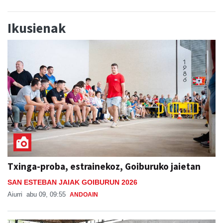
Ikusienak
Txinga-proba, estrainekoz, Goiburuko jaietan
SAN ESTEBAN JAIAK GOIBURUN 2026
Aiurri
abu 09, 09:55
ANDOAIN