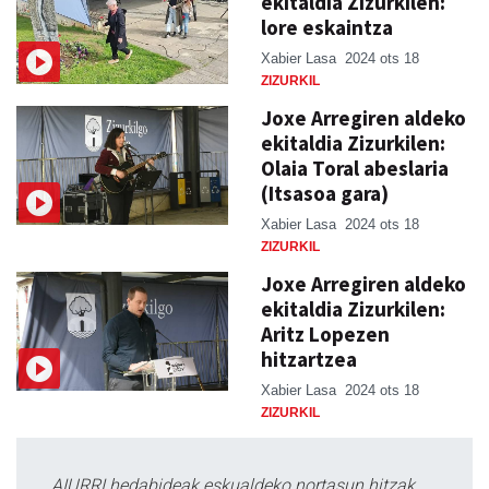
ekitaldia Zizurkilen:
lore eskaintza
Xabier Lasa
2024 ots 18
ZIZURKIL
Joxe Arregiren aldeko
ekitaldia Zizurkilen:
Olaia Toral abeslaria
(Itsasoa gara)
Xabier Lasa
2024 ots 18
ZIZURKIL
Joxe Arregiren aldeko
ekitaldia Zizurkilen:
Aritz Lopezen
hitzartzea
Xabier Lasa
2024 ots 18
ZIZURKIL
AIURRI hedabideak eskualdeko nortasun hitzak