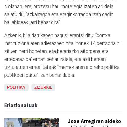
Nolanahi ere, prozesu hau motelegia izaten ari dela
salatu du, “azkarragoa eta eraginkorragoa izan dadin
baliabideak jarri behar dira”.
Azkenik, bi aldarrikapen nagusi erantsi ditu: “bortxa
instituzionalaren adierazpen zital honek 14 pertsona hil
zituen herri honetan, eta berariazko aitorpena eta
erreparazioa” eman behar zaiela, eta aldi berean,
torturatuen errealitateak “memoriaren alorreko politika
publikoen parte” izan behar duela.
POLITIKA
ZIZURKIL
Erlazionatuak
Joxe Arregiren aldeko