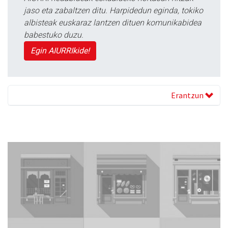
jaso eta zabaltzen ditu. Harpidedun eginda, tokiko
albisteak euskaraz lantzen dituen komunikabidea
babestuko duzu.
Egin AIURRIkide!
Erantzun