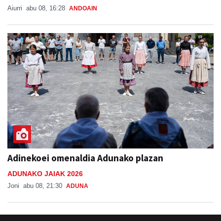
Aiurri
abu 08, 16:28
ANDOAIN
Adinekoei omenaldia Adunako plazan
ADUNAKO JAIAK 2026
Joni
abu 08, 21:30
ADUNA