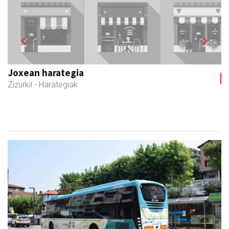
Previous
Next
Joxean harategia
Zizurkil
- Harategiak