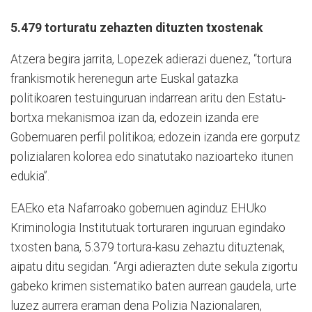
5.479 torturatu zehazten dituzten txostenak
Atzera begira jarrita, Lopezek adierazi duenez, “tortura
frankismotik herenegun arte Euskal gatazka
politikoaren testuinguruan indarrean aritu den Estatu-
bortxa mekanismoa izan da, edozein izanda ere
Gobernuaren perfil politikoa; edozein izanda ere gorputz
polizialaren kolorea edo sinatutako nazioarteko itunen
edukia”.
EAEko eta Nafarroako gobernuen aginduz EHUko
Kriminologia Institutuak torturaren inguruan egindako
txosten bana, 5.379 tortura-kasu zehaztu dituztenak,
aipatu ditu segidan. “Argi adierazten dute sekula zigortu
gabeko krimen sistematiko baten aurrean gaudela, urte
luzez aurrera eraman dena Polizia Nazionalaren,