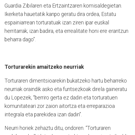
Guardia Zibilaren eta Ertzaintzaren komisaldegietan.
Ikerketa hauetatik kanpo geratu dira ordea, Estatu
espainiarrean torturatuak izan ziren ipar euskal
herritarrak; izan badira, eta errealitate honi ere erantzun
beharra dago”.
Torturarekin amaitzeko neurriak
Torturaren dimentsioarekin bukatzeko hartu beharreko
neurriak oraindik asko eta funtsezkoak direla gaineratu
du Lopezek, “berriro gerta ez dadin eta torturatuen
komunitateari zor zaion aitortza eta erreparazioa
integrala eta parekidea izan dadin”.
Neurri horiek zehaztu ditu, ondoren. “Torturaren