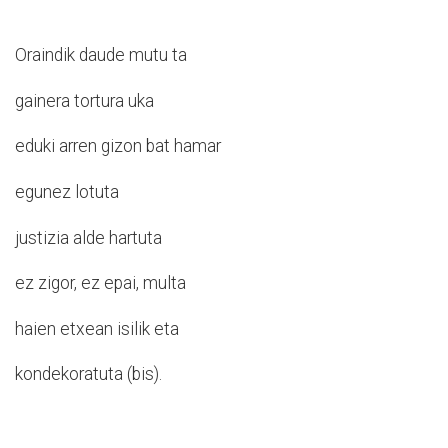
Oraindik daude mutu ta
gainera tortura uka
eduki arren gizon bat hamar
egunez lotuta
justizia alde hartuta
ez zigor, ez epai, multa
haien etxean isilik eta
kondekoratuta (bis).