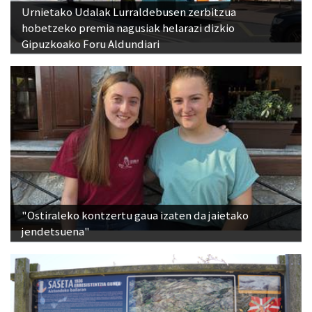
Urnietako Udalak Lurraldebusen zerbitzua
hobetzeko premia nagusiak helarazi dizkio
Gipuzkoako Foru Aldundiari
"Ostiraleko kontzertu gaua izaten da jaietako
jendetsuena"