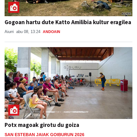
Gogoan hartu dute Katto Amilibia kultur eragilea
Aiurri
abu 08, 13:24
ANDOAIN
Potx magoak girotu du goiza
SAN ESTEBAN JAIAK GOIBURUN 2026