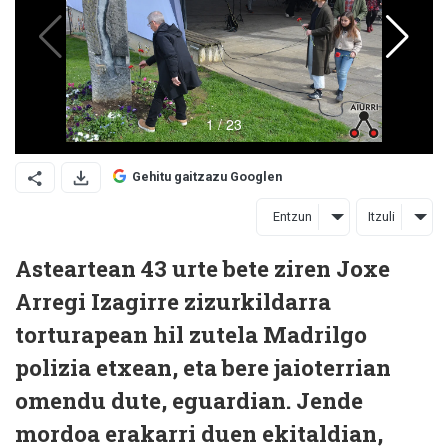
Gehitu gaitzazu Googlen
Entzun
Itzuli
Asteartean 43 urte bete ziren Joxe
Arregi Izagirre zizurkildarra
torturapean hil zutela Madrilgo
polizia etxean, eta bere jaioterrian
omendu dute, eguardian. Jende
mordoa erakarri duen ekitaldian,