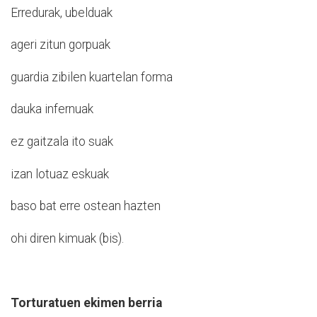
Erredurak, ubelduak
ageri zitun gorpuak
guardia zibilen kuartelan forma
dauka infernuak
ez gaitzala ito suak
izan lotuaz eskuak
baso bat erre ostean hazten
ohi diren kimuak (bis).
Torturatuen ekimen berria