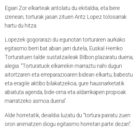
Egiari Zor elkarteak antolatu du ekitaldia, eta bere
izenean, torturak jasan zituen Aritz Lopez tolosarrak
hartu du hitza.
Lopezek gogorarazi du egunotan torturaren aurkako
egitasmo berri bat abian jarri dutela, Euskal Herriko
Torturatuen talde sustatzaileak Bilbon plazaratu duena,
alegia. "Torturatuok elkarrekin marraztu nahi dugun
aitortzaren eta erreparazioaren bidean elkartu, babestu
eta eragile aktibo bilakatzekoa; gure hausnarketatik
abiatuta agenda, bide-orria eta aldarrikapen propioak
marratzeko asmoa duena”.
Alde horretatik, deialdia luzatu du “tortura pairatu zuen
orori animatzen diogu egitasmo horretan parte dezan”.