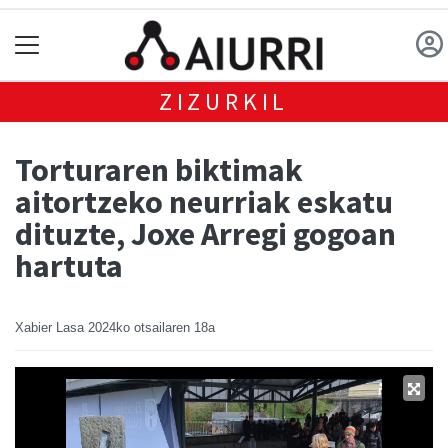
ZIZURKIL
Torturaren biktimak
aitortzeko neurriak eskatu
dituzte, Joxe Arregi gogoan
hartuta
Xabier Lasa
2024ko otsailaren 18a