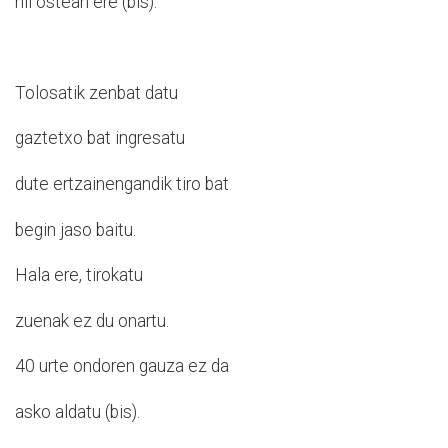
hil ostean ere (bis).
Tolosatik zenbat datu
gaztetxo bat ingresatu
dute ertzainengandik tiro bat
begin jaso baitu.
Hala ere, tirokatu
zuenak ez du onartu.
40 urte ondoren gauza ez da
asko aldatu (bis).