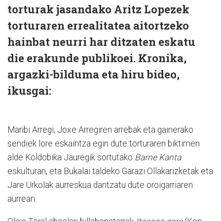
torturak jasandako Aritz Lopezek
torturaren errealitatea aitortzeko
hainbat neurri har ditzaten eskatu
die erakunde publikoei. Kronika,
argazki-bilduma eta hiru bideo,
ikusgai:
Maribi Arregi, Joxe Arregiren arrebak eta gainerako
sendiek lore eskaintza egin dute torturaren biktimen
alde Koldobika Jauregik sortutako
Barne Kanta
eskulturan, eta Bukalai taldeko Garazi Ollakarizketak eta
Jare Urkolak aurreskua dantzatu dute oroigarriaren
aurrean.