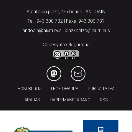
Arantzibia plaza, 4-5 behea | ANDOAIN
Tel.: 943 300 732 | Faxa: 943 300 731
andoain@aiurri.eus | idazkaritza@aiurri.eus
Codesyntaxek garatua
HONI BURUZ
LEGE OHARRA
PUBLIZITATEA
ARAUAK
HARREMANETARAKO
RSS