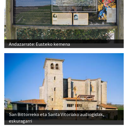
Andazarrate: Eusteko kemena
San Bittorreko eta Santa Vitoriako audiogidak,
eskuragarri