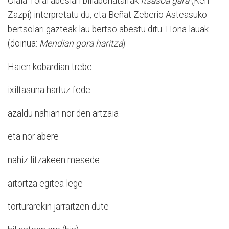
Olaia Toral abeslari billabonatarrak
Itsasoa gara
(Ken
Zazpi) interpretatu du, eta Beñat Zeberio Asteasuko
bertsolari gazteak lau bertso abestu ditu. Hona lauak
(doinua:
Mendian gora haritza
):
Haien kobardian trebe
ixiltasuna hartuz fede
azaldu nahian nor den artzaia
eta nor abere
nahiz litzakeen mesede
aitortza egitea lege
torturarekin jarraitzen dute