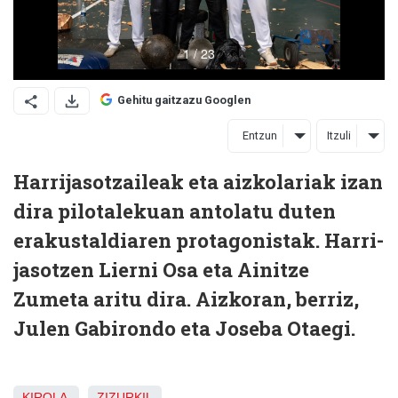
Gehitu gaitzazu Googlen
Entzun
Itzuli
Harrijasotzaileak eta aizkolariak izan
dira pilotalekuan antolatu duten
erakustaldiaren protagonistak. Harri-
jasotzen Lierni Osa eta Ainitze
Zumeta aritu dira. Aizkoran, berriz,
Julen Gabirondo eta Joseba Otaegi.
KIROLA
ZIZURKIL