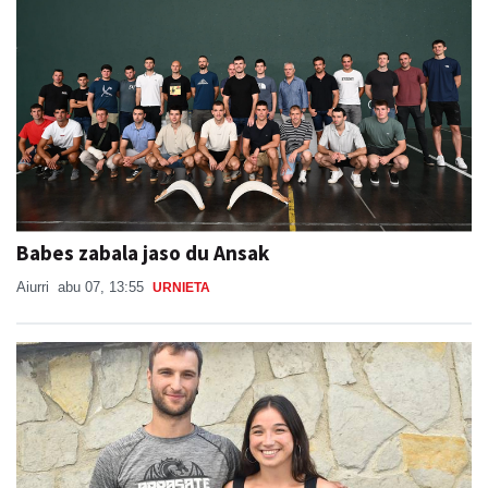
Babes zabala jaso du Ansak
Aiurri
abu 07, 13:55
URNIETA