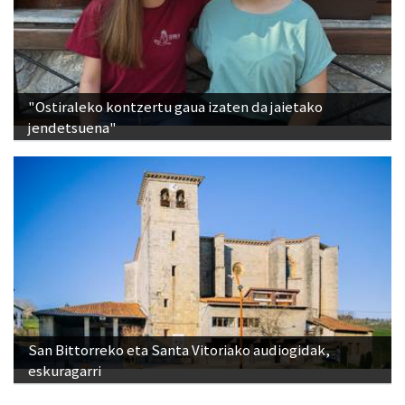
"Ostiraleko kontzertu gaua izaten da jaietako
jendetsuena"
San Bittorreko eta Santa Vitoriako audiogidak,
eskuragarri