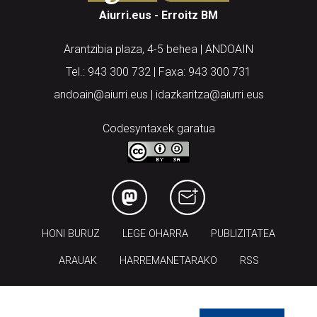
Aiurri.eus - Erroitz BM
Arantzibia plaza, 4-5 behea | ANDOAIN
Tel.: 943 300 732 | Faxa: 943 300 731
andoain@aiurri.eus | idazkaritza@aiurri.eus
Codesyntaxek garatua
HONI BURUZ
LEGE OHARRA
PUBLIZITATEA
ARAUAK
HARREMANETARAKO
RSS