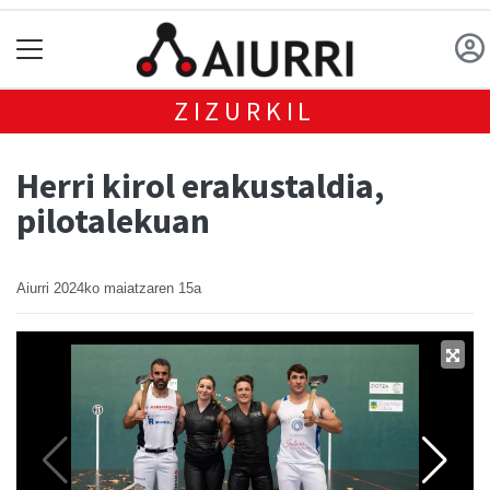
ZIZURKIL
Herri kirol erakustaldia,
pilotalekuan
Aiurri
2024ko maiatzaren 15a