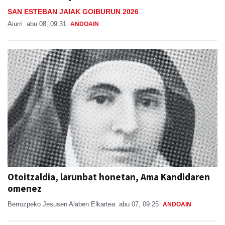
SAN ESTEBAN JAIAK GOIBURUN 2026
Aiurri
abu 08, 09:31
ANDOAIN
Otoitzaldia, larunbat honetan, Ama Kandidaren
omenez
Berrozpeko Jesusen Alaben Elkartea
abu 07, 09:25
ANDOAIN