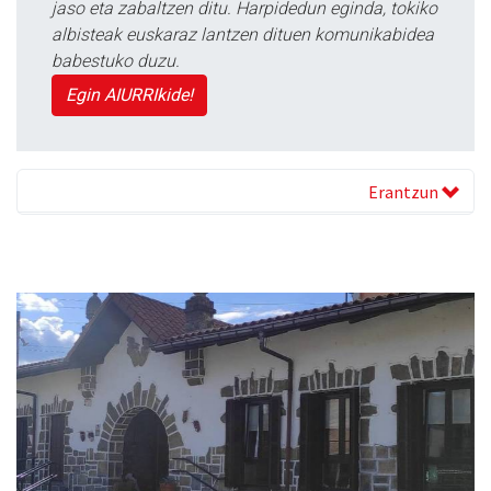
jaso eta zabaltzen ditu. Harpidedun eginda, tokiko
albisteak euskaraz lantzen dituen komunikabidea
babestuko duzu.
Egin AIURRIkide!
Erantzun