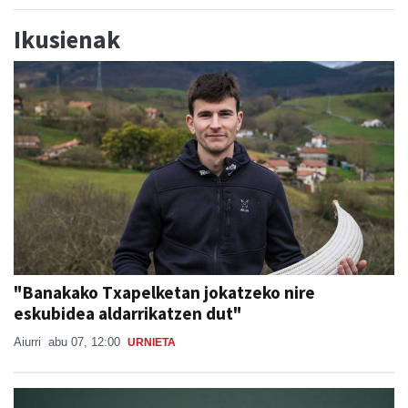
Ikusienak
"Banakako Txapelketan jokatzeko nire
eskubidea aldarrikatzen dut"
Aiurri
abu 07, 12:00
URNIETA