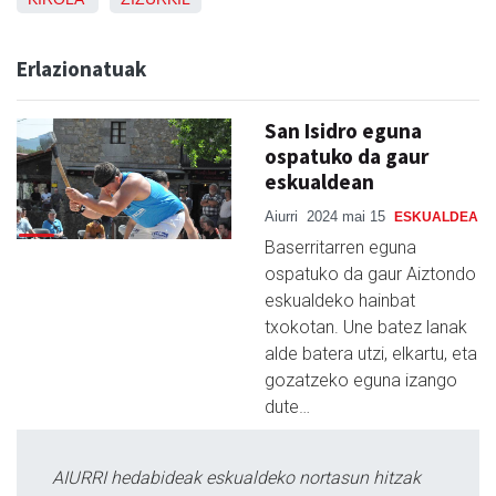
Erlazionatuak
San Isidro eguna
ospatuko da gaur
eskualdean
Aiurri
2024 mai 15
ESKUALDEA
Baserritarren eguna
ospatuko da gaur Aiztondo
eskualdeko hainbat
txokotan. Une batez lanak
alde batera utzi, elkartu, eta
gozatzeko eguna izango
dute…
AIURRI hedabideak eskualdeko nortasun hitzak