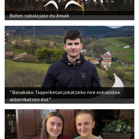
Babes zabala jaso du Ansak
"Banakako Txapelketan jokatzeko nire eskubidea
aldarrikatzen dut"