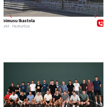
Previous
Next
Joxean harategia
Zizurkil
- Harategiak