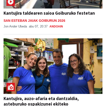
Kantujira taldearen saioa Goiburuko festetan
SAN ESTEBAN JAIAK GOIBURUN 2026
Jon Ander Ubeda
abu 07, 20:37
ANDOAIN
Kantujira, auzo-afaria eta dantzaldia,
asteburuko ospakizunei ekiteko