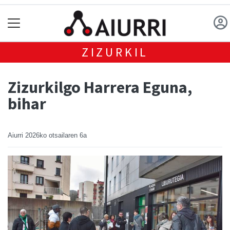
ZIZURKIL
Zizurkilgo Harrera Eguna,
bihar
Aiurri
2026ko otsailaren 6a