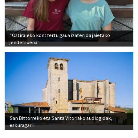
"Ostiraleko kontzertu gaua izaten da jaietako
jendetsuena"
San Bittorreko eta Santa Vitoriako audiogidak,
eskuragarri