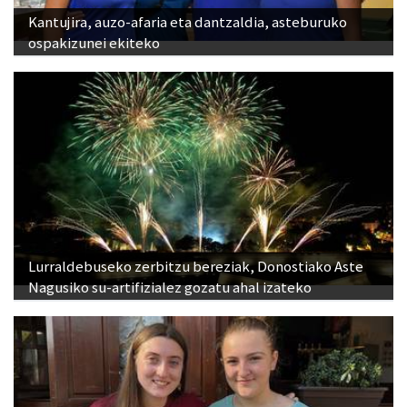
Kantujira, auzo-afaria eta dantzaldia, asteburuko
ospakizunei ekiteko
Lurraldebuseko zerbitzu bereziak, Donostiako Aste
Nagusiko su-artifizialez gozatu ahal izateko