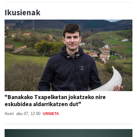
Ikusienak
"Banakako Txapelketan jokatzeko nire
eskubidea aldarrikatzen dut"
Aiurri
abu 07, 12:00
URNIETA