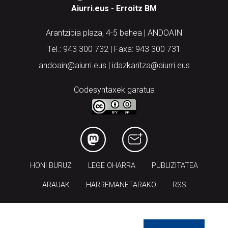
Aiurri.eus - Erroitz BM
Arantzibia plaza, 4-5 behea | ANDOAIN
Tel.: 943 300 732 | Faxa: 943 300 731
andoain@aiurri.eus | idazkaritza@aiurri.eus
Codesyntaxek garatua
HONI BURUZ
LEGE OHARRA
PUBLIZITATEA
ARAUAK
HARREMANETARAKO
RSS