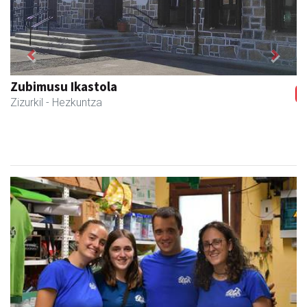
Previous
Next
Zubimusu Ikastola
Zizurkil
- Hezkuntza