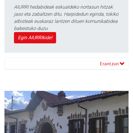
AIURRI hedabideak eskualdeko nortasun hitzak
jaso eta zabaltzen ditu. Harpidedun eginda, tokiko
albisteak euskaraz lantzen dituen komunikabidea
babestuko duzu.
Egin AIURRIkide!
Erantzun