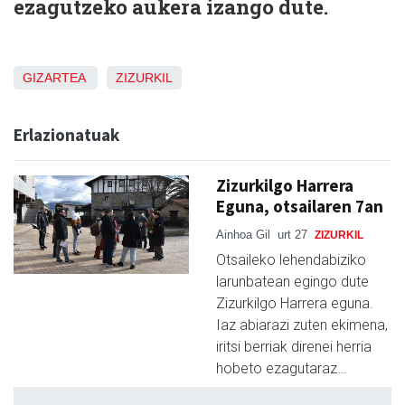
ezagutzeko aukera izango dute.
GIZARTEA
ZIZURKIL
Erlazionatuak
Zizurkilgo Harrera
Eguna, otsailaren 7an
Ainhoa Gil
urt 27
ZIZURKIL
Otsaileko lehendabiziko
larunbatean egingo dute
Zizurkilgo Harrera eguna.
Iaz abiarazi zuten ekimena,
iritsi berriak direnei herria
hobeto ezagutaraz…