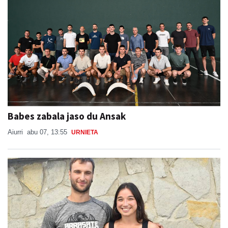
Babes zabala jaso du Ansak
Aiurri
abu 07, 13:55
URNIETA