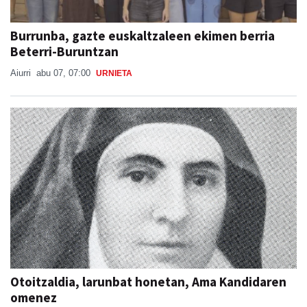
Burrunba, gazte euskaltzaleen ekimen berria
Beterri-Buruntzan
Aiurri
abu 07, 07:00
URNIETA
Otoitzaldia, larunbat honetan, Ama Kandidaren
omenez