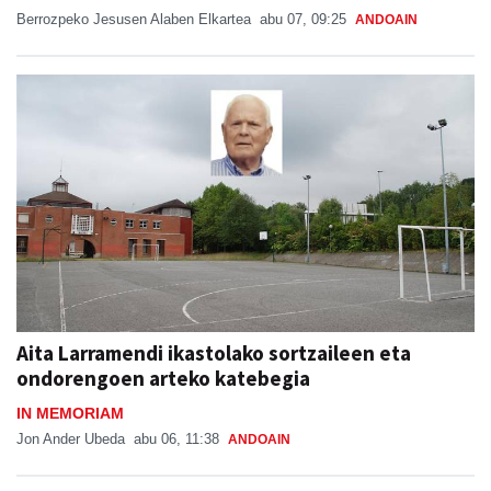
Berrozpeko Jesusen Alaben Elkartea
abu 07, 09:25
ANDOAIN
Aita Larramendi ikastolako sortzaileen eta
ondorengoen arteko katebegia
IN MEMORIAM
Jon Ander Ubeda
abu 06, 11:38
ANDOAIN