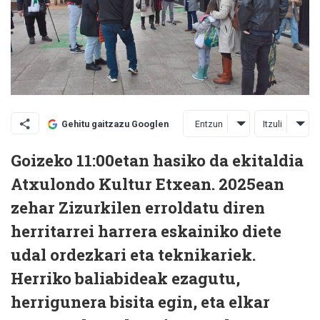
Entzun
Itzuli
Gehitu gaitzazu Googlen
Goizeko 11:00etan hasiko da ekitaldia
Atxulondo Kultur Etxean. 2025ean
zehar Zizurkilen erroldatu diren
herritarrei harrera eskainiko diete
udal ordezkari eta teknikariek.
Herriko baliabideak ezagutu,
herrigunera bisita egin, eta elkar