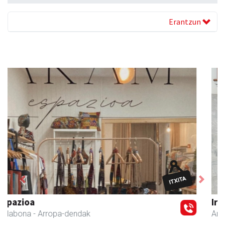
Erantzun
Previous
Next
Iraola aholkularitza
Amasa-Villabona
- Abokatuak