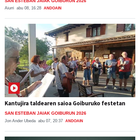
SAN ESTEBAN JAIAK GOIBURUN 2026
Aiurri
abu 08, 16:28
ANDOAIN
Kantujira taldearen saioa Goiburuko festetan
SAN ESTEBAN JAIAK GOIBURUN 2026
Jon Ander Ubeda
abu 07, 20:37
ANDOAIN