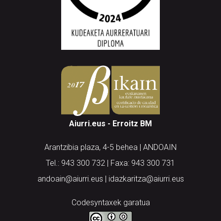
Aiurri.eus - Erroitz BM
Arantzibia plaza, 4-5 behea | ANDOAIN
Tel.: 943 300 732 | Faxa: 943 300 731
andoain@aiurri.eus | idazkaritza@aiurri.eus
Codesyntaxek garatua