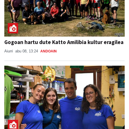
Gogoan hartu dute Katto Amilibia kultur eragilea
Aiurri
abu 08, 13:24
ANDOAIN