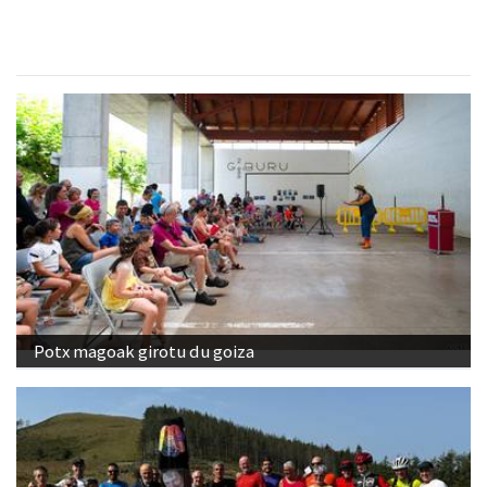
Potx magoak girotu du goiza