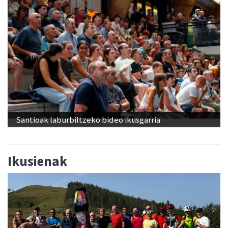
Santioak laburbiltzeko bideo ikusgarria
Ikusienak