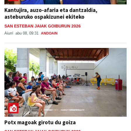
Kantujira, auzo-afaria eta dantzaldia,
asteburuko ospakizunei ekiteko
SAN ESTEBAN JAIAK GOIBURUN 2026
Aiurri
abu 08, 09:31
ANDOAIN
Potx magoak girotu du goiza