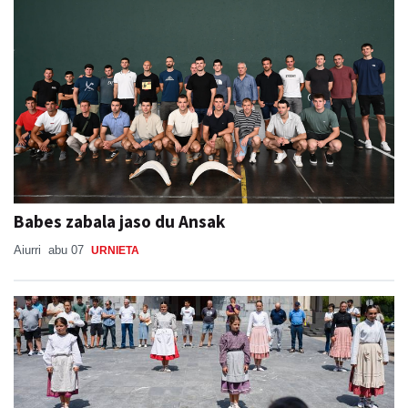
Babes zabala jaso du Ansak
Aiurri
abu 07
URNIETA