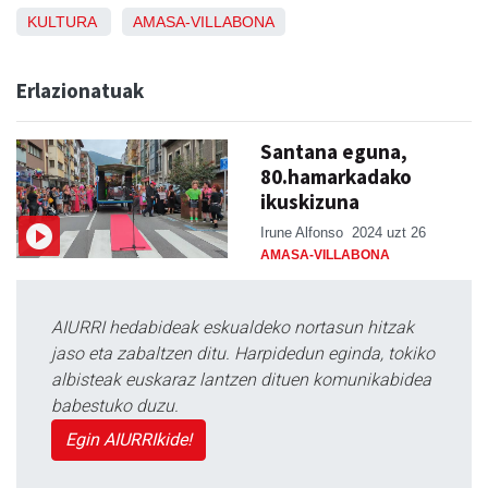
KULTURA
AMASA-VILLABONA
Erlazionatuak
Santana eguna,
80.hamarkadako
ikuskizuna
Irune Alfonso
2024 uzt 26
AMASA-VILLABONA
AIURRI hedabideak eskualdeko nortasun hitzak
jaso eta zabaltzen ditu. Harpidedun eginda, tokiko
albisteak euskaraz lantzen dituen komunikabidea
babestuko duzu.
Egin AIURRIkide!