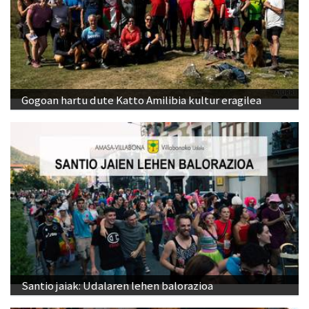
Gogoan hartu dute Katto Amilibia kultur eragilea
Santio jaiak: Udalaren lehen balorazioa