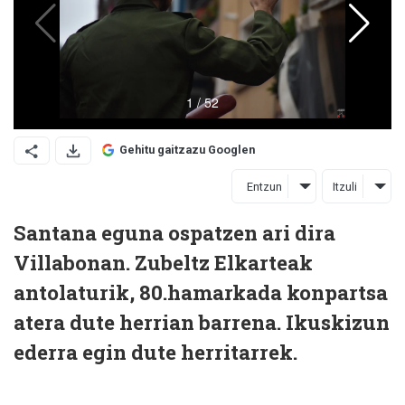
Gehitu gaitzazu Googlen
Entzun
Itzuli
Santana eguna ospatzen ari dira
Villabonan. Zubeltz Elkarteak
antolaturik, 80.hamarkada konpartsa
atera dute herrian barrena. Ikuskizun
ederra egin dute herritarrek.