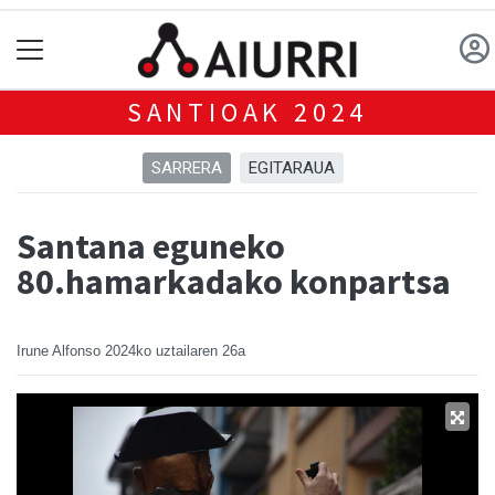
SANTIOAK 2024
SARRERA
EGITARAUA
Santana eguneko
80.hamarkadako konpartsa
Irune Alfonso
2024ko uztailaren 26a