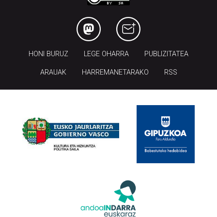
HONI BURUZ
LEGE OHARRA
PUBLIZITATEA
ARAUAK
HARREMANETARAKO
RSS