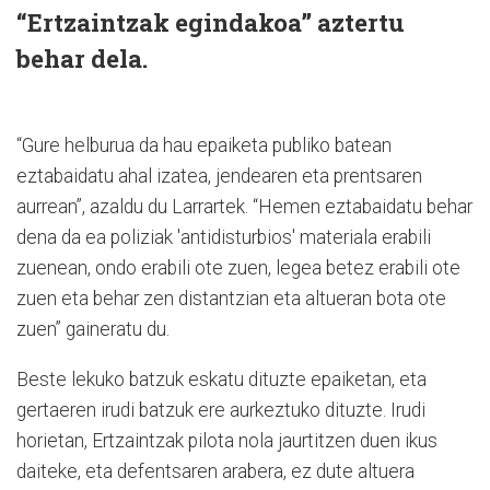
“Ertzaintzak egindakoa” aztertu
behar dela.
“Gure helburua da hau epaiketa publiko batean
eztabaidatu ahal izatea, jendearen eta prentsaren
aurrean”, azaldu du Larrartek. “Hemen eztabaidatu behar
dena da ea poliziak 'antidisturbios' materiala erabili
zuenean, ondo erabili ote zuen, legea betez erabili ote
zuen eta behar zen distantzian eta altueran bota ote
zuen” gaineratu du.
Beste lekuko batzuk eskatu dituzte epaiketan, eta
gertaeren irudi batzuk ere aurkeztuko dituzte. Irudi
horietan, Ertzaintzak pilota nola jaurtitzen duen ikus
daiteke, eta defentsaren arabera, ez dute altuera