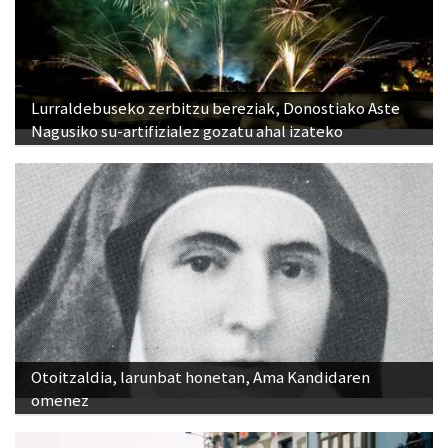
Lurraldebuseko zerbitzu bereziak, Donostiako Aste
Nagusiko su-artifizialez gozatu ahal izateko
Otoitzaldia, larunbat honetan, Ama Kandidaren
omenez