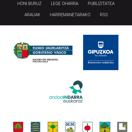
HONI BURUZ
LEGE OHARRA
PUBLIZITATEA
ARAUAK
HARREMANETARAKO
RSS