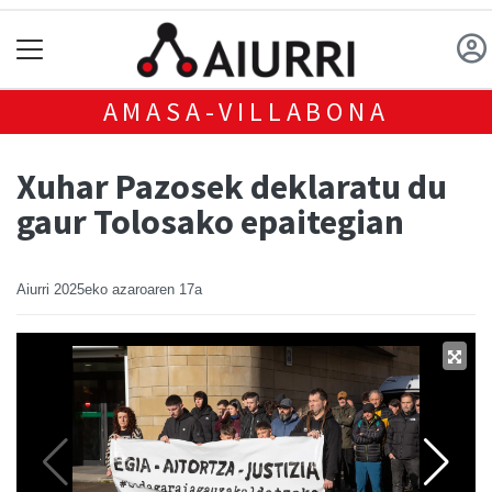
AMASA-VILLABONA
Xuhar Pazosek deklaratu du
gaur Tolosako epaitegian
Aiurri
2025eko azaroaren 17a