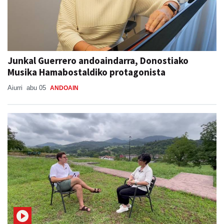
Junkal Guerrero andoaindarra, Donostiako
Musika Hamabostaldiko protagonista
Aiurri
abu 05
ANDOAIN