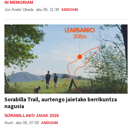
IN MEMORIAM
Jon Ander Ubeda
abu 06, 11:38
ANDOAIN
Sorabilla Trail, aurtengo jaietako berrikuntza
nagusia
SORABILLAKO JAIAK 2026
Aiurri
abu 06, 07:00
ANDOAIN