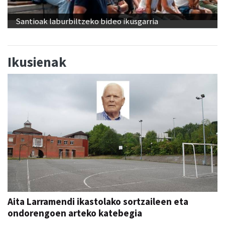
Santioak laburbiltzeko bideo ikusgarria
Ikusienak
Aita Larramendi ikastolako sortzaileen eta
ondorengoen arteko katebegia