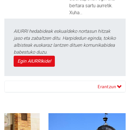
bertara sartu aurretik.
Xuha…
AIURRI hedabideak eskualdeko nortasun hitzak
jaso eta zabaltzen ditu. Harpidedun eginda, tokiko
albisteak euskaraz lantzen dituen komunikabidea
babestuko duzu.
Egin AIURRIkide!
Erantzun