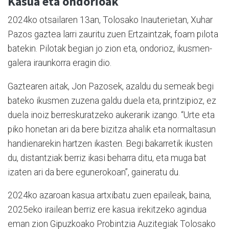
Kasua eta ondorioak
2024ko otsailaren 13an, Tolosako Inauterietan, Xuhar
Pazos gaztea larri zauritu zuen Ertzaintzak, foam pilota
batekin. Pilotak begian jo zion eta, ondorioz, ikusmen-
galera iraunkorra eragin dio.
Gaztearen aitak, Jon Pazosek, azaldu du semeak begi
bateko ikusmen zuzena galdu duela eta, printzipioz, ez
duela inoiz berreskuratzeko aukerarik izango. “Urte eta
piko honetan ari da bere bizitza ahalik eta normaltasun
handienarekin hartzen ikasten. Begi bakarretik ikusten
du, distantziak berriz ikasi beharra ditu, eta muga bat
izaten ari da bere egunerokoan”, gaineratu du.
2024ko azaroan kasua artxibatu zuen epaileak, baina,
2025eko irailean berriz ere kasua irekitzeko agindua
eman zion Gipuzkoako Probintzia Auzitegiak Tolosako