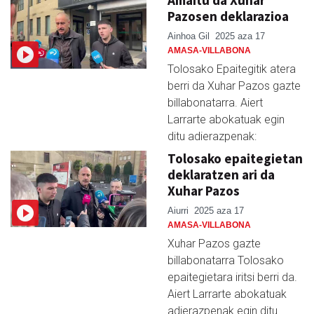
Pazosen deklarazioa
Ainhoa Gil
2025 aza 17
AMASA-VILLABONA
Tolosako Epaitegitik atera
berri da Xuhar Pazos gazte
billabonatarra. Aiert
Larrarte abokatuak egin
ditu adierazpenak:
Tolosako epaitegietan
deklaratzen ari da
Xuhar Pazos
Aiurri
2025 aza 17
AMASA-VILLABONA
Xuhar Pazos gazte
billabonatarra Tolosako
epaitegietara iritsi berri da.
Aiert Larrarte abokatuak
adierazpenak egin ditu