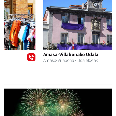
Previous
Next
Amasa-Villabonako Udala
Amasa-Villabona
- Udaletxeak