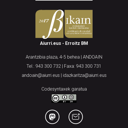
Aiurri.eus - Erroitz BM
Arantzibia plaza, 4-5 behea | ANDOAIN
Tel.: 943 300 732 | Faxa: 943 300 731
andoain@aiurri.eus | idazkaritza@aiurri.eus
Codesyntaxek garatua