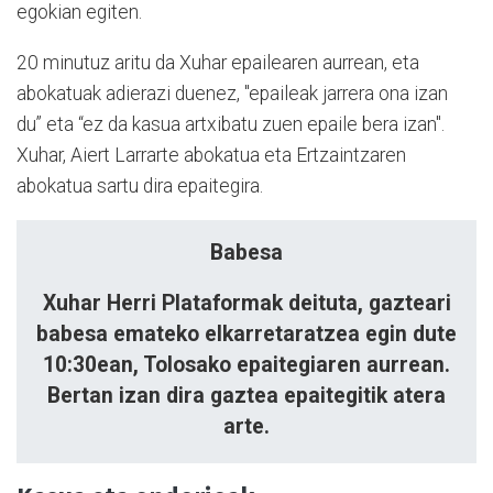
egokian egiten.
20 minutuz aritu da Xuhar epailearen aurrean, eta
abokatuak adierazi duenez, "epaileak jarrera ona izan
du” eta “ez da kasua artxibatu zuen epaile bera izan".
Xuhar, Aiert Larrarte abokatua eta Ertzaintzaren
abokatua sartu dira epaitegira.
Babesa
Xuhar Herri Plataformak deituta, gazteari
babesa emateko elkarretaratzea egin dute
10:30ean, Tolosako epaitegiaren aurrean.
Bertan izan dira gaztea epaitegitik atera
arte.