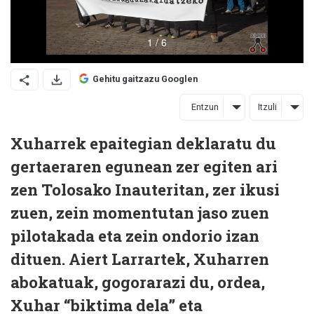
Gehitu gaitzazu Googlen
Entzun
Itzuli
Xuharrek epaitegian deklaratu du
gertaeraren egunean zer egiten ari
zen Tolosako Inauteritan, zer ikusi
zuen, zein momentutan jaso zuen
pilotakada eta zein ondorio izan
dituen. Aiert Larrartek, Xuharren
abokatuak, gogorarazi du, ordea,
Xuhar “biktima dela” eta