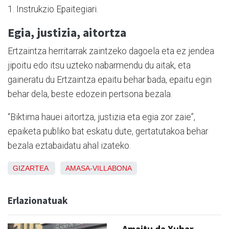
1. Instrukzio Epaitegiari.
Egia, justizia, aitortza
Ertzaintza herritarrak zaintzeko dagoela eta ez jendea
jipoitu edo itsu uzteko nabarmendu du aitak, eta
gaineratu du Ertzaintza epaitu behar bada, epaitu egin
behar dela, beste edozein pertsona bezala.
“Biktima hauei aitortza, justizia eta egia zor zaie”,
epaiketa publiko bat eskatu dute, gertatutakoa behar
bezala eztabaidatu ahal izateko.
GIZARTEA
AMASA-VILLABONA
Erlazionatuak
Amaitu da Xuhar