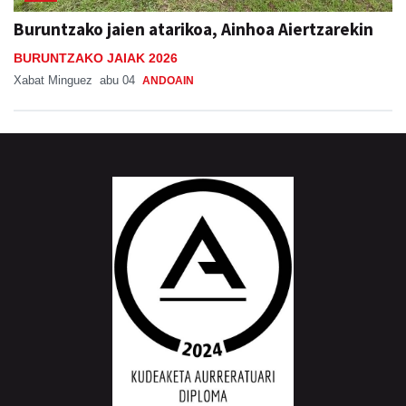
Buruntzako jaien atarikoa, Ainhoa Aiertzarekin
BURUNTZAKO JAIAK 2026
Xabat Minguez
abu 04
ANDOAIN