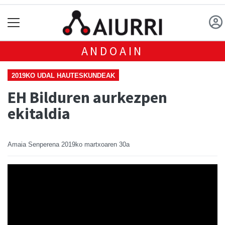
ANDOAIN
2019KO UDAL HAUTESKUNDEAK
EH Bilduren aurkezpen
ekitaldia
Amaia Senperena
2019ko martxoaren 30a