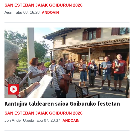
SAN ESTEBAN JAIAK GOIBURUN 2026
Aiurri
abu 08, 16:28
ANDOAIN
Kantujira taldearen saioa Goiburuko festetan
SAN ESTEBAN JAIAK GOIBURUN 2026
Jon Ander Ubeda
abu 07, 20:37
ANDOAIN