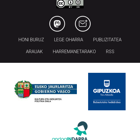
HONI BURUZ
LEGE OHARRA
PUBLIZITATEA
ARAUAK
HARREMANETARAKO
RSS