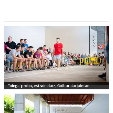
Txinga-proba, estrainekoz, Goiburuko jaietan