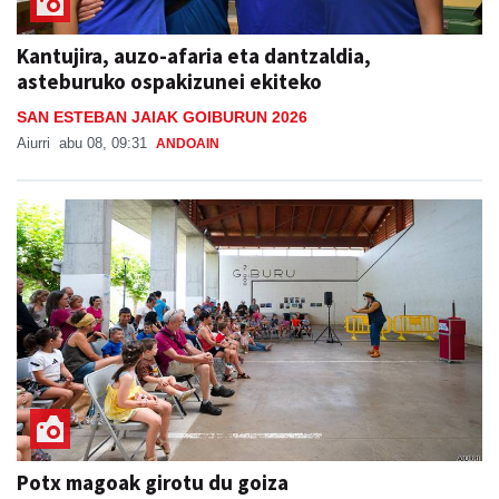
Kantujira, auzo-afaria eta dantzaldia,
asteburuko ospakizunei ekiteko
SAN ESTEBAN JAIAK GOIBURUN 2026
Aiurri
abu 08, 09:31
ANDOAIN
Potx magoak girotu du goiza