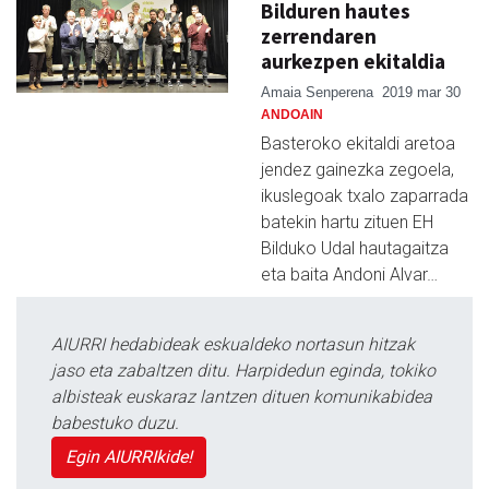
Bilduren hautes
zerrendaren
aurkezpen ekitaldia
Amaia Senperena
2019 mar 30
ANDOAIN
Basteroko ekitaldi aretoa
jendez gainezka zegoela,
ikuslegoak txalo zaparrada
batekin hartu zituen EH
Bilduko Udal hautagaitza
eta baita Andoni Alvar…
AIURRI hedabideak eskualdeko nortasun hitzak
jaso eta zabaltzen ditu. Harpidedun eginda, tokiko
albisteak euskaraz lantzen dituen komunikabidea
babestuko duzu.
Egin AIURRIkide!