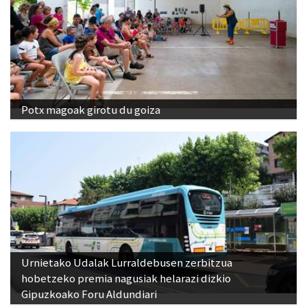
Potx magoak girotu du goiza
Urnietako Udalak Lurraldebusen zerbitzua
hobetzeko premia nagusiak helarazi dizkio
Gipuzkoako Foru Aldundiari