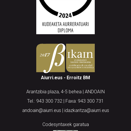
Aiurri.eus - Erroitz BM
Arantzibia plaza, 4-5 behea | ANDOAIN
Tel.: 943 300 732 | Faxa: 943 300 731
andoain@aiurri.eus | idazkaritza@aiurri.eus
Codesyntaxek garatua