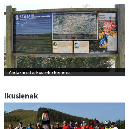
Andazarrate: Eusteko kemena
Ikusienak