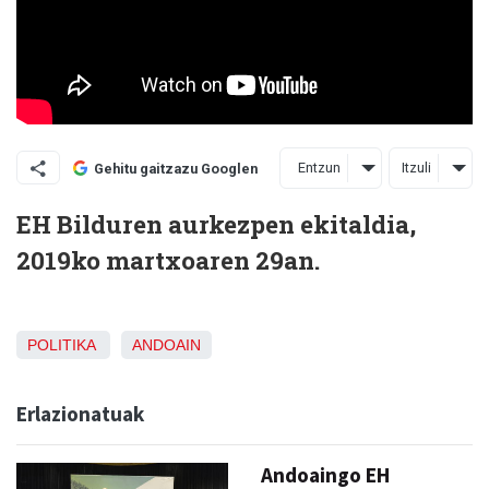
Entzun
Itzuli
Gehitu gaitzazu Googlen
EH Bilduren aurkezpen ekitaldia,
2019ko martxoaren 29an.
POLITIKA
ANDOAIN
Erlazionatuak
Andoaingo EH