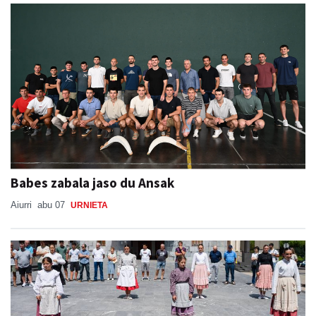
Babes zabala jaso du Ansak
Aiurri
abu 07
URNIETA