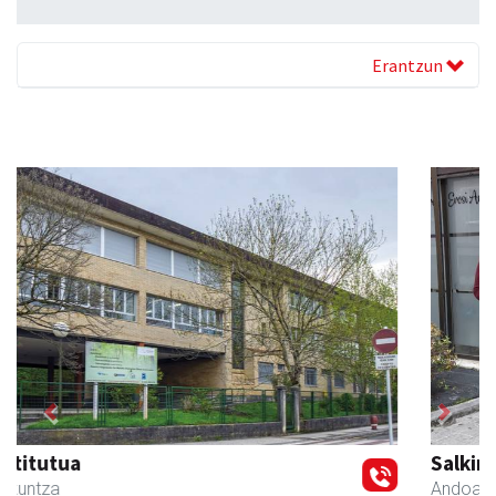
Erantzun
Previous
Next
Salkin
Andoain
- Merkatari elkarteak