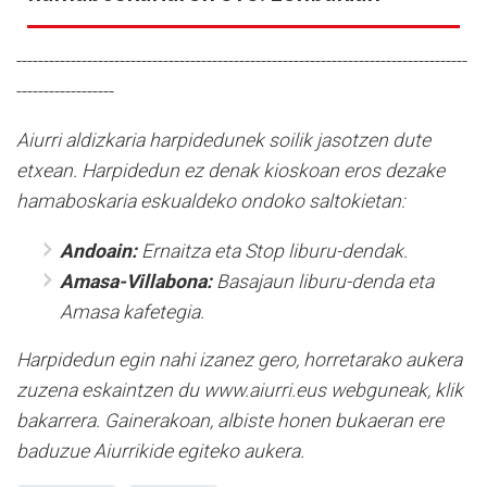
-----------------------------------------------------------------------------------
------------------
Aiurri aldizkaria harpidedunek soilik jasotzen dute
etxean. Harpidedun ez denak kioskoan eros dezake
hamaboskaria eskualdeko ondoko saltokietan:
Andoain:
Ernaitza eta Stop liburu-dendak.
Amasa-Villabona:
Basajaun liburu-denda eta
Amasa kafetegia.
Harpidedun egin nahi izanez gero, horretarako aukera
zuzena eskaintzen du www.aiurri.eus webguneak, klik
bakarrera. Gainerakoan, albiste honen bukaeran ere
baduzue Aiurrikide egiteko aukera.