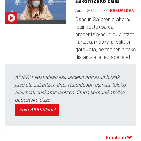
sakontzeko deia
Aiurri
2021 urt 22
ESKUALDEA
Osasun Sailaren arabera,
"ezinbestekoa da
prebentzio-neurriak aintzat
hartzea: maskara, eskuen
garbiketa, pertsonen arteko
distantzia, aireztapena et…
AIURRI hedabideak eskualdeko nortasun hitzak
jaso eta zabaltzen ditu. Harpidedun eginda, tokiko
albisteak euskaraz lantzen dituen komunikabidea
babestuko duzu.
Egin AIURRIkide!
Erantzun