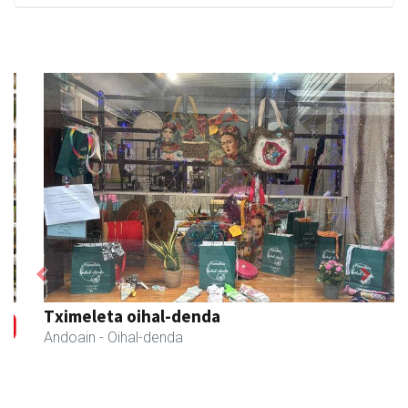
Previous
Next
Tximeleta oihal-denda
Andoain
- Oihal-denda