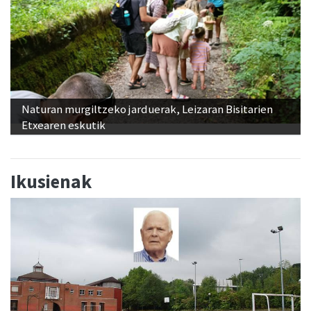
Naturan murgiltzeko jarduerak, Leizaran Bisitarien
Etxearen eskutik
Ikusienak