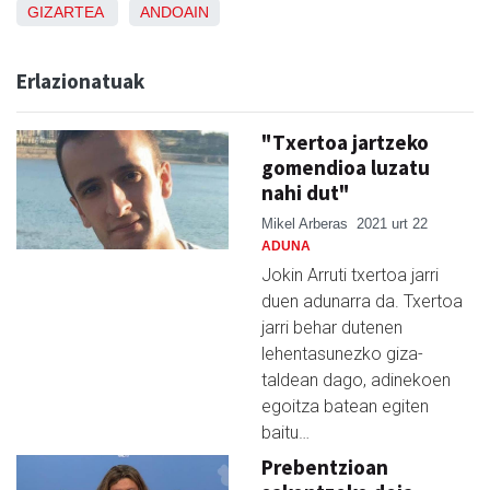
GIZARTEA
ANDOAIN
Erlazionatuak
"Txertoa jartzeko
gomendioa luzatu
nahi dut"
Mikel Arberas
2021 urt 22
ADUNA
Jokin Arruti txertoa jarri
duen adunarra da. Txertoa
jarri behar dutenen
lehentasunezko giza-
taldean dago, adinekoen
egoitza batean egiten
baitu…
Prebentzioan