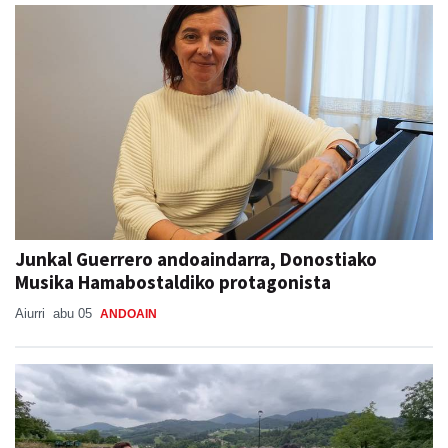
Junkal Guerrero andoaindarra, Donostiako
Musika Hamabostaldiko protagonista
Aiurri
abu 05
ANDOAIN