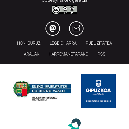
Codesyntaxek garatua
HONI BURUZ
LEGE OHARRA
PUBLIZITATEA
ARAUAK
HARREMANETARAKO
RSS