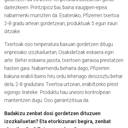
daitezkeen. Printzipioz bai, baina iraugipen-epea
nabarmenki murrizten da. Esaterako, Pfizerren txertoa
2-8 gradu artean gordetzean, produktuak 5 egun iraun
ditzake.
Txertoak oso tenperatura baxuan gordetzen ditugu
enpresako izozkailuetan, Osakidetzak eskaera egin
arte. Behin eskaera jasota, txertoen garraioa prestatzen
hasten gara. Nabarmendu beharra dago, Pfizerren
bakuna erabili baino hiru ordu lehenago desizoztu behar
dela, 2-8 gradutara. Txertoa urtzean, erabiltzeko prest
egongo lirateke. Produktu hau uneoro kontrolpean
mantentzen dugu. Oso garrantzitsua da.
Badakizu zenbat dosi gordetzen dituzuen
izozkailuetan? Eta etorkizunari begira, zenbat