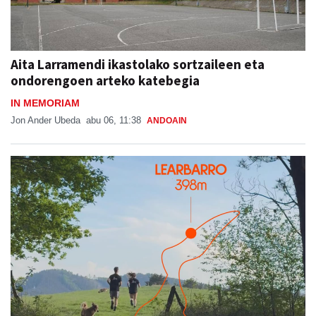
Aita Larramendi ikastolako sortzaileen eta
ondorengoen arteko katebegia
IN MEMORIAM
Jon Ander Ubeda
abu 06, 11:38
ANDOAIN