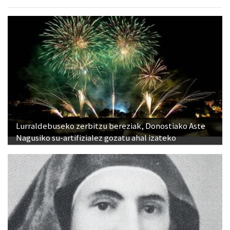
Lurraldebuseko zerbitzu bereziak, Donostiako Aste
Nagusiko su-artifizialez gozatu ahal izateko