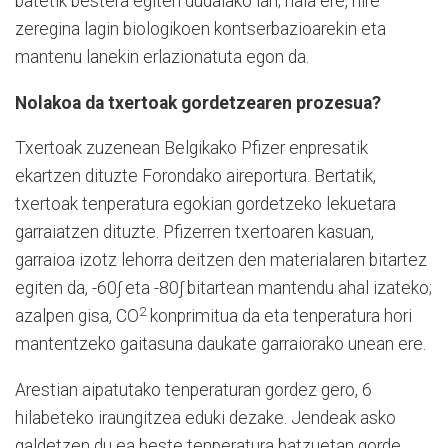
batetik bestera egiten dudalako lan; hala ere, nire
zeregina lagin biologikoen kontserbazioarekin eta
mantenu lanekin erlazionatuta egon da.
Nolakoa da txertoak gordetzearen prozesua?
Txertoak zuzenean Belgikako Pfizer enpresatik
ekartzen dituzte Forondako aireportura. Bertatik,
txertoak tenperatura egokian gordetzeko lekuetara
garraiatzen dituzte. Pfizerren txertoaren kasuan,
garraioa izotz lehorra deitzen den materialaren bitartez
egiten da, -60∫ eta -80∫ bitartean mantendu ahal izateko;
2
azalpen gisa, CO
konprimitua da eta tenperatura hori
mantentzeko gaitasuna daukate garraiorako unean ere.
Arestian aipatutako tenperaturan gordez gero, 6
hilabeteko iraungitzea eduki dezake. Jendeak asko
galdetzen du ea beste tenperatura batzuetan gorde