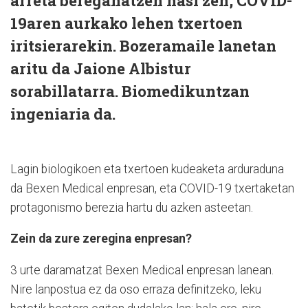
arreta bereganatzen hasi zen, COVID-
19aren aurkako lehen txertoen
iritsierarekin. Bozeramaile lanetan
aritu da Jaione Albistur
sorabillatarra. Biomedikuntzan
ingeniaria da.
Lagin biologikoen eta txertoen kudeaketa arduraduna
da Bexen Medical enpresan, eta COVID-19 txertaketan
protagonismo berezia hartu du azken asteetan.
Zein da zure zeregina enpresan?
3 urte daramatzat Bexen Medical enpresan lanean.
Nire lanpostua ez da oso erraza definitzeko, leku