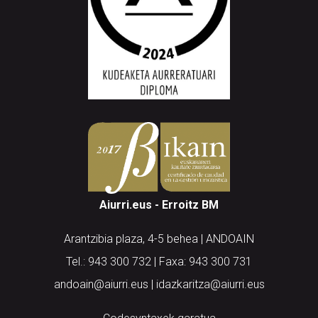
Aiurri.eus - Erroitz BM
Arantzibia plaza, 4-5 behea | ANDOAIN
Tel.: 943 300 732 | Faxa: 943 300 731
andoain@aiurri.eus | idazkaritza@aiurri.eus