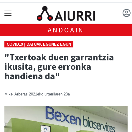
ANDOAIN
COVID19 | DATUAK EGUNEZ EGUN
"Txertoak duen garrantzia
ikusita, gure erronka
handiena da"
Mikel Arberas
2021eko urtarrilaren 23a