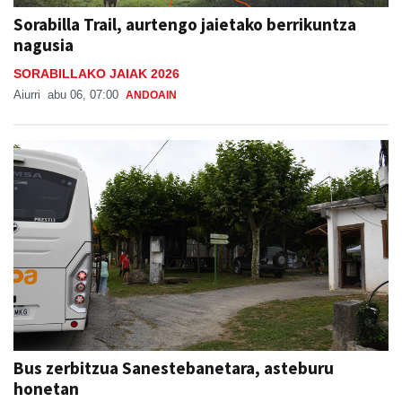
Sorabilla Trail, aurtengo jaietako berrikuntza
nagusia
SORABILLAKO JAIAK 2026
Aiurri
abu 06, 07:00
ANDOAIN
Bus zerbitzua Sanestebanetara, asteburu
honetan