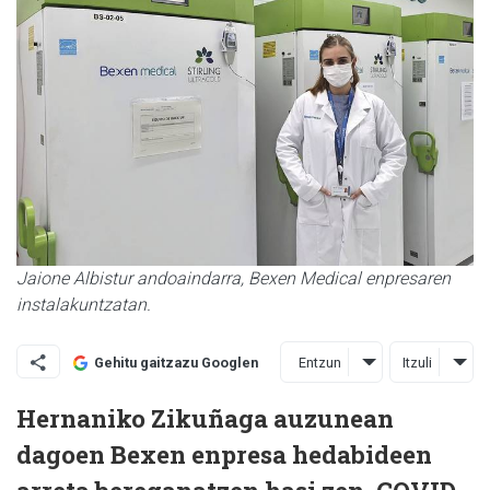
Jaione Albistur andoaindarra, Bexen Medical enpresaren
instalakuntzatan.
Entzun
Itzuli
Gehitu gaitzazu Googlen
Hernaniko Zikuñaga auzunean
dagoen Bexen enpresa hedabideen