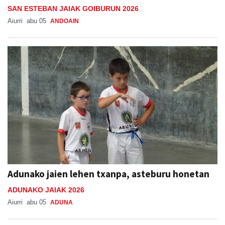
SAN ESTEBAN JAIAK GOIBURUN 2026
Aiurri
abu 05
ANDOAIN
Adunako jaien lehen txanpa, asteburu honetan
ADUNAKO JAIAK 2026
Aiurri
abu 05
ADUNA