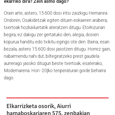
ekarriko dira? Zein asmo dago?
Orain arte, astero, 15.600 dosi iritsi zaizkigu Hernanira.
Ondoren, Osakidetzak egiten dituen eskaeren arabera,
txertoak hozkailuetatik ateratzen ditugu. Etorkizunari
begira, ez dakigu zer gertatuko den, alegia, dosien
kopurua handitu edo txikitu egingo ote den. Baina, esan
bezala, astero 15.600 dosi jasotzen ditugu. Horrez gain,
nabarmendu nahi dut, biltegiratzeko prest gaudela
aurrerago jasoko ditugun beste txertoak; esaterako,
Modernarena. Hori -20∫ko tenperaturan gorde beharra
dago.
Elkarrizketa osorik, Aiurri
hamaboskariaren 575. zenbakian