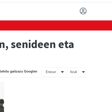
n, senideen eta
Gehitu gaitzazu Googlen
Entzun
Itzuli