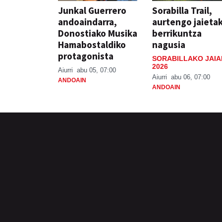
Junkal Guerrero
Sorabilla Trail,
andoaindarra,
aurtengo jaieta
Donostiako Musika
berrikuntza
Hamabostaldiko
nagusia
protagonista
SORABILLAKO JAIA
2026
Aiurri
abu 05, 07:00
Aiurri
abu 06, 07:00
ANDOAIN
ANDOAIN