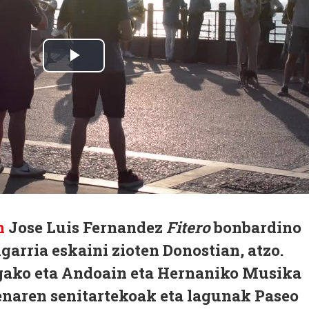
n
Jose Luis Fernandez
Fitero
bonbardino
garria eskaini zioten Donostian, atzo.
gako eta Andoain eta Hernaniko Musika
enaren senitartekoak eta lagunak Paseo