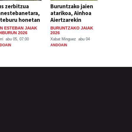
s zerbitzua
Buruntzako jaien
anestebanetara,
atarikoa, Ainhoa
steburu honetan
Aiertzarekin
N ESTEBAN JAIAK
BURUNTZAKO JAIAK
IBURUN 2026
2026
rri
abu 05, 07:00
Xabat Minguez
abu 04
DOAIN
ANDOAIN