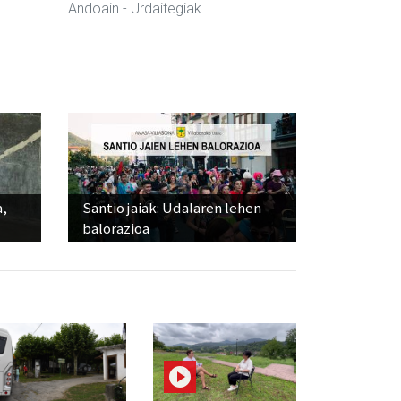
Andoain
- Urdaitegiak
a,
Santio jaiak: Udalaren lehen
balorazioa