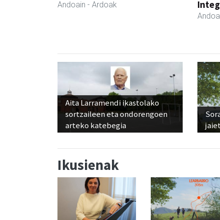
Integ
Andoain
- Ardoak
Andoa
Aita Larramendi ikastolako
sortzaileen eta ondorengoen
Sora
arteko katebegia
jaie
Ikusienak