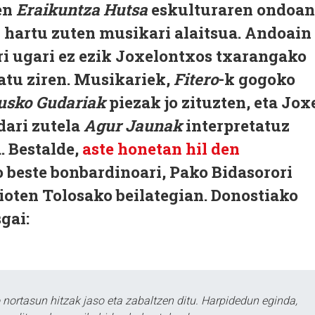
ren
Eraikuntza Hutsa
eskulturaren ondoan
n hartu zuten musikari alaitsua. Andoain
i ugari ez ezik Joxelontxos txarangako
ratu ziren. Musikariek,
Fitero
-k gogoko
usko Gudariak
piezak jo zituzten, eta Jox
dari zutela
Agur Jaunak
interpretatuz
. Bestalde,
aste honetan hil den
beste bonbardinoari, Pako Bidasorori
ioten Tolosako beilategian. Donostiako
gai:
ortasun hitzak jaso eta zabaltzen ditu. Harpidedun eginda,