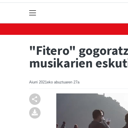
"Fitero" gogoratz
musikarien eskut
Aiurri
2021eko abuztuaren 27a