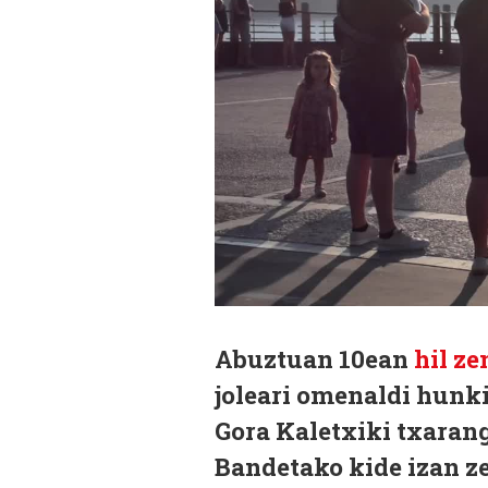
Abuztuan 10ean
hil ze
joleari omenaldi hunki
Gora Kaletxiki txaran
Bandetako kide izan z