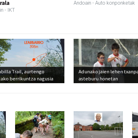
rala
Andoain
- Auto konponketak
in
- IKT
billa Trail, aurtengo
Adunako jaien lehen txanp
tako berrikuntza nagusia
asteburu honetan