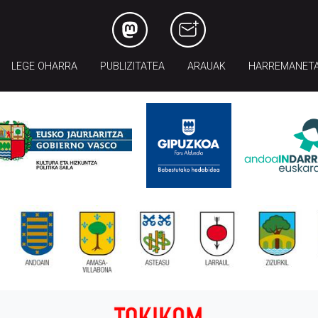
LEGE OHARRA
PUBLIZITATEA
ARAUAK
HARREMANET