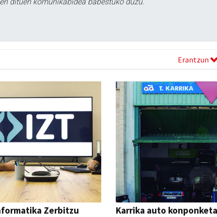
tzen dituen komunikabidea babestuko duzu.
Erantzun
nformatika Zerbitzu
Karrika auto konponket