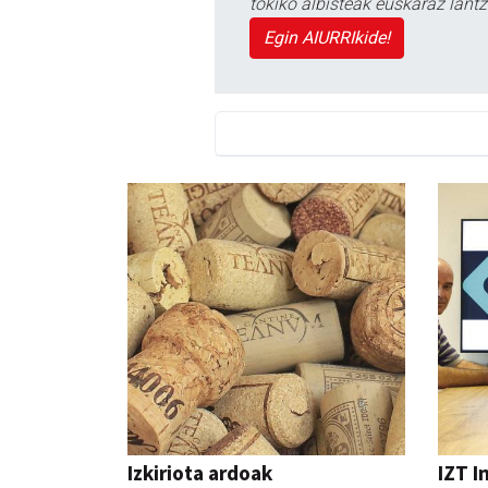
tokiko albisteak euskaraz lan
Egin AIURRIkide!
Izkiriota ardoak
IZT I