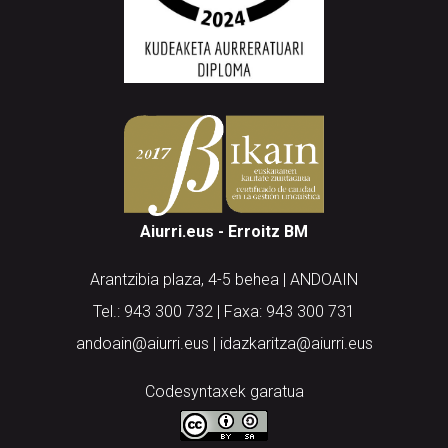
Aiurri.eus - Erroitz BM
Arantzibia plaza, 4-5 behea | ANDOAIN
Tel.: 943 300 732 | Faxa: 943 300 731
andoain@aiurri.eus | idazkaritza@aiurri.eus
Codesyntaxek garatua