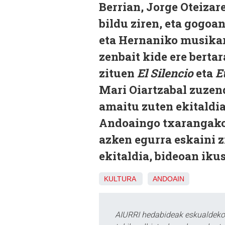
Berrian, Jorge Oteiza
bildu ziren, eta gogoa
eta Hernaniko musikar
zenbait kide ere berta
zituen
El Silencio
eta
E
Mari Oiartzabal zuzen
amaitu zuten ekitaldia
Andoaingo txarangako 
azken egurra eskaini z
ekitaldia, bideoan ikus
KULTURA
ANDOAIN
AIURRI hedabideak eskualdeko n