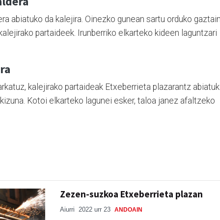
aldera
a abiatuko da kalejira. Oinezko gunean sartu orduko gaztain
alejirako partaideek. Irunberriko elkarteko kideen laguntzari
ra
katuz, kalejirako partaideak Etxeberrieta plazarantz abiatu
kizuna. Kotoi elkarteko lagunei esker, taloa janez afaltzeko
Zezen-suzkoa Etxeberrieta plazan
Aiurri
2022 urr 23
ANDOAIN