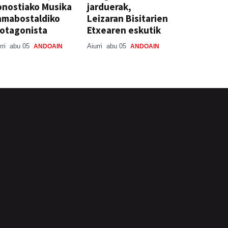
nostiako Musika
jarduerak,
amabostaldiko
Leizaran Bisitarien
otagonista
Etxearen eskutik
rri
abu 05
Aiurri
abu 05
ANDOAIN
ANDOAIN