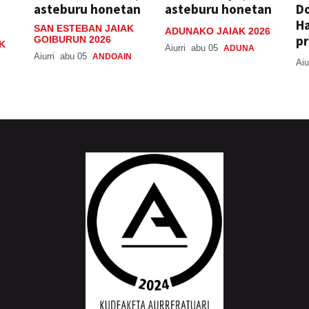
asteburu honetan
asteburu honetan
Do
H
SAN ESTEBAN JAIAK
ADUNAKO JAIAK 2026
pr
GOIBURUN 2026
K
Aiurri
abu 05
ADUNA
Aiurri
abu 05
ANDOAIN
Aiu