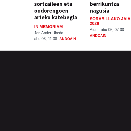
sortzaileen eta
berrikuntza
ondorengoen
nagusia
arteko katebegia
SORABILLAKO JAIA
2026
IN MEMORIAM
Aiurri
abu 06, 07:00
Jon Ander Ubeda
ANDOAIN
abu 06, 11:38
ANDOAIN