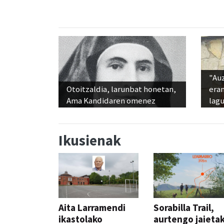
"Au
Otoitzaldia, larunbat honetan,
era
Ama Kandidaren omenez
lag
Ikusienak
Aita Larramendi
Sorabilla Trail,
ikastolako
aurtengo jaieta