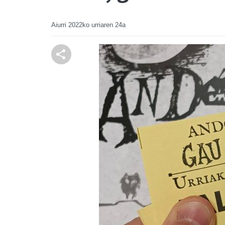
Aiurri
2022ko urriaren 24a