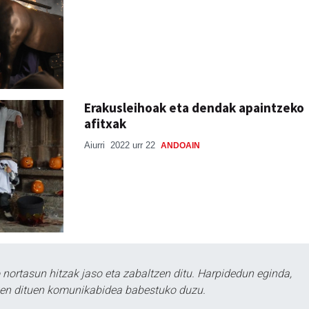
Erakusleihoak eta dendak apaintzeko
afitxak
Aiurri
2022 urr 22
ANDOAIN
ortasun hitzak jaso eta zabaltzen ditu. Harpidedun eginda,
tzen dituen komunikabidea babestuko duzu.