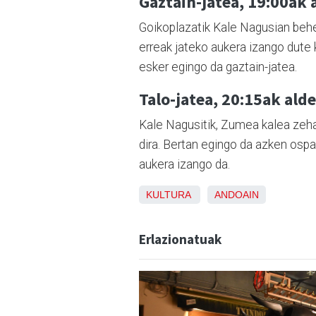
Gaztain-jatea,
19:00ak 
Goikoplazatik Kale Nagusian beher
erreak jateko aukera izango dute k
esker egingo da gaztain-jatea.
Talo-jatea,
20:15ak alde
Kale Nagusitik, Zumea kalea zehar
dira. Bertan egingo da azken ospa
aukera izango da.
KULTURA
ANDOAIN
Erlazionatuak