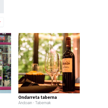
Ondarreta taberna
Andoain
- Tabernak