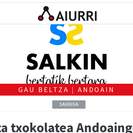
GAU BELTZA | ANDOAIN
SARRERA
eta txokolatea Andoain