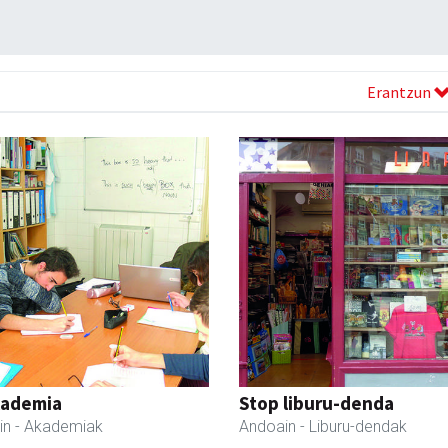
Erantzun
kademia
Stop liburu-denda
in
- Akademiak
Andoain
- Liburu-dendak