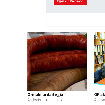
Egin AIURRIkide!
Ormaki urdaitegia
GF a
Andoain
- Urdaitegiak
Andoa