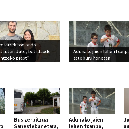
zotarrek oso ondo
ntzuten dute, beti daude
Adunako jaien lehen txanp
untzeko prest"
asteburu honetan
Bus zerbitzua
Adunako jaien
Ju
ko
Sanestebanetara,
lehen txanpa,
an