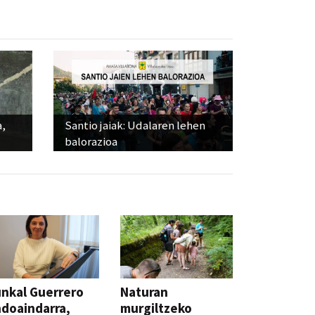
a,
Santio jaiak: Udalaren lehen
balorazioa
nkal Guerrero
Naturan
doaindarra,
murgiltzeko