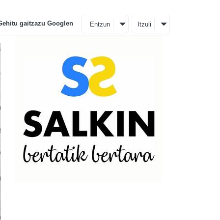
Gehitu gaitzazu Googlen
Entzun
Itzuli