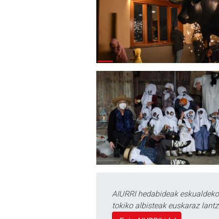
AIURRI hedabideak eskualdeko n
tokiko albisteak euskaraz lan