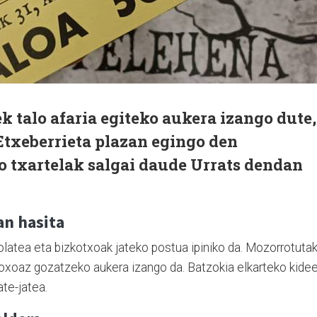
k talo afaria egiteko aukera izango dute,
Etxeberrieta plazan egingo den
o txartelak salgai daude Urrats dendan
an hasita
atea eta bizkotxoak jateko postua ipiniko da. Mozorrotuta
 goxoaz gozatzeko aukera izango da. Batzokia elkarteko kide
ate-jatea.