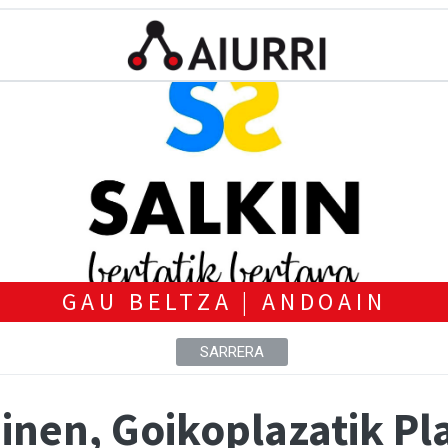
GAU BELTZA | ANDOAIN
SARRERA
inen, Goikoplazatik Pl