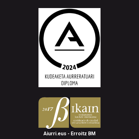
Aiurri.eus - Erroitz BM