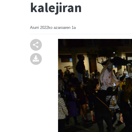
kalejiran
Aiurri
2022ko azaroaren 1a