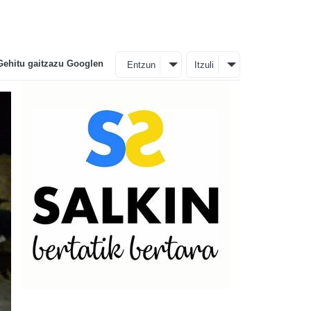
Gehitu gaitzazu Googlen
Entzun
Itzuli