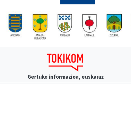
Gertuko informazioa, euskaraz
AMEZTI
ANBOTO
ANTXETA IRRATIA
ATARIA
AZP
TIA
GEURIA
GOIENA
GOIERRI TELEBISTA
GUAIXE
IZMENDI TELEBISTA
ORIO GUKA
TXINTXARRI
ZARAUT
Matx
Gurean
Ttap
Tokikom publizitatea