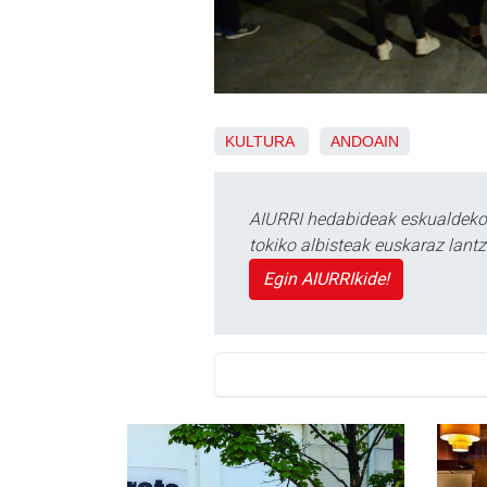
KULTURA
ANDOAIN
AIURRI hedabideak eskualdeko n
tokiko albisteak euskaraz lan
Egin AIURRIkide!