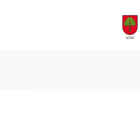
AIARALDEA
AIKOR
AIURRI
ALEA
BEGITU
ERRAN
EUSKALERRIA IRRA
KRONIKA
MAILOPE
NOAUA
O