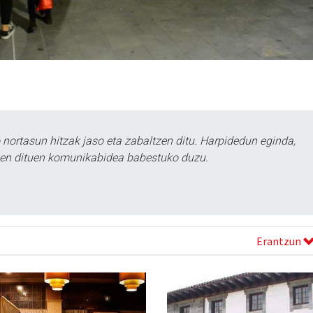
ortasun hitzak jaso eta zabaltzen ditu. Harpidedun eginda,
tzen dituen komunikabidea babestuko duzu.
Erantzun