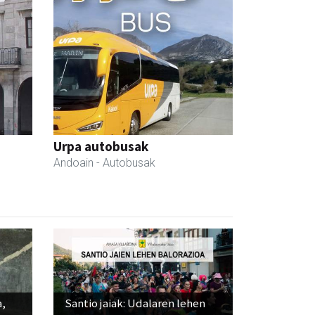
Urpa autobusak
Andoain
- Autobusak
a,
Santio jaiak: Udalaren lehen