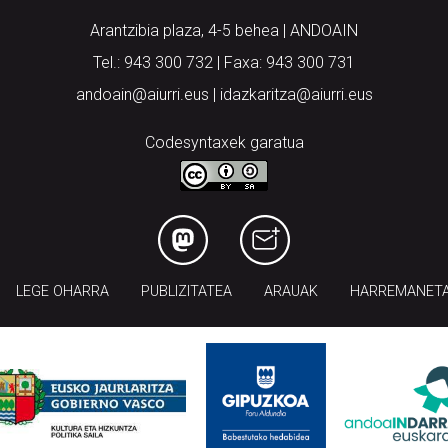
Arantzibia plaza, 4-5 behea | ANDOAIN
Tel.: 943 300 732 | Faxa: 943 300 731
andoain@aiurri.eus | idazkaritza@aiurri.eus
Codesyntaxek garatua
LEGE OHARRA
PUBLIZITATEA
ARAUAK
HARREMANET