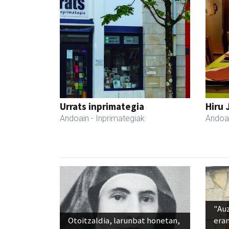
Urrats inprimategia
Hiru 
Andoain
- Inprimategiak
Andoa
"Au
Otoitzaldia, larunbat honetan,
era