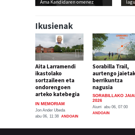
Ama Kandidaren omenez
lag
Ikusienak
Aita Larramendi
Sorabilla Trail,
ikastolako
aurtengo jaieta
sortzaileen eta
berrikuntza
ondorengoen
nagusia
arteko katebegia
SORABILLAKO JAIA
2026
IN MEMORIAM
Aiurri
abu 06, 07:00
Jon Ander Ubeda
ANDOAIN
abu 06, 11:38
ANDOAIN