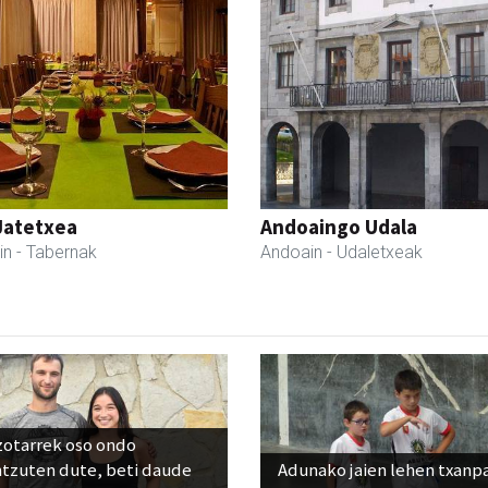
Jatetxea
Andoaingo Udala
in
- Tabernak
Andoain
- Udaletxeak
zotarrek oso ondo
ntzuten dute, beti daude
Adunako jaien lehen txanp