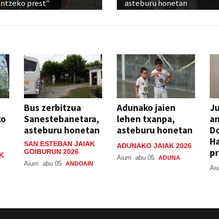
untzeko prest"
asteburu honetan
Bus zerbitzua
Adunako jaien
Ju
ko
Sanestebanetara,
lehen txanpa,
an
asteburu honetan
asteburu honetan
Do
H
SAN ESTEBAN JAIAK
ADUNAKO JAIAK 2026
pr
GOIBURUN 2026
K
Aiurri
abu 05
ADUNA
Aiurri
abu 05
ANDOAIN
Aiu