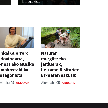
balorazioa
nkal Guerrero
Naturan
doaindarra,
murgiltzeko
nostiako Musika
jarduerak,
amabostaldiko
Leizaran Bisitarien
otagonista
Etxearen eskutik
rri
abu 05
Aiurri
abu 05
ANDOAIN
ANDOAIN