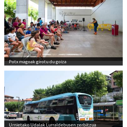
Potx magoak girotu du goiza
Urnietako Udalak Lurraldebusen zerbitzua