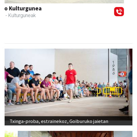
Ondarreta taberna
Andoain
- Tabernak
Txinga-proba, estrainekoz, Goiburuko jaietan