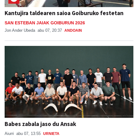
Kantujira taldearen saioa Goiburuko festetan
SAN ESTEBAN JAIAK GOIBURUN 2026
Jon Ander Ubeda
abu 07, 20:37
ANDOAIN
Babes zabala jaso du Ansak
Aiurri
abu 07, 13:55
URNIETA