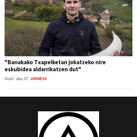
"Banakako Txapelketan jokatzeko nire
eskubidea aldarrikatzen dut"
Aiurri
abu 07
URNIETA