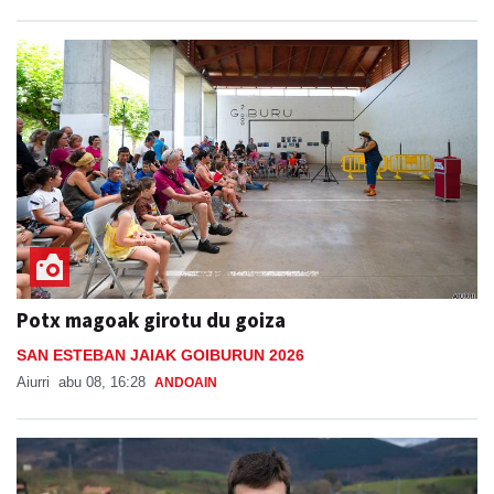
Potx magoak girotu du goiza
SAN ESTEBAN JAIAK GOIBURUN 2026
Aiurri
abu 08, 16:28
ANDOAIN