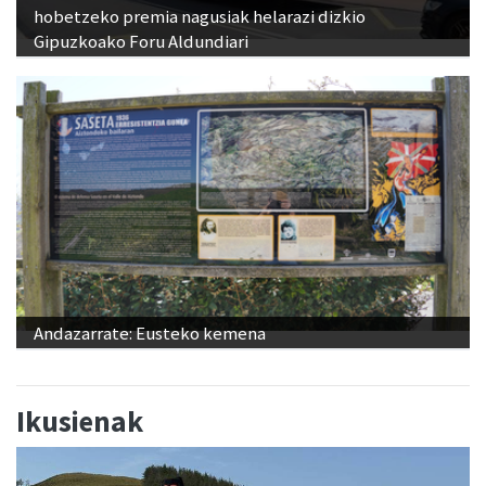
hobetzeko premia nagusiak helarazi dizkio
Gipuzkoako Foru Aldundiari
Andazarrate: Eusteko kemena
Ikusienak