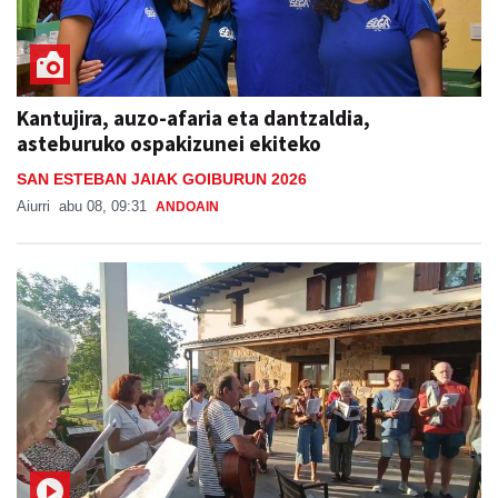
Kantujira, auzo-afaria eta dantzaldia,
asteburuko ospakizunei ekiteko
SAN ESTEBAN JAIAK GOIBURUN 2026
Aiurri
abu 08, 09:31
ANDOAIN