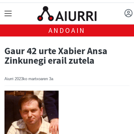
ANDOAIN
Gaur 42 urte Xabier Ansa
Zinkunegi erail zutela
Aiurri
2023ko martxoaren 3a