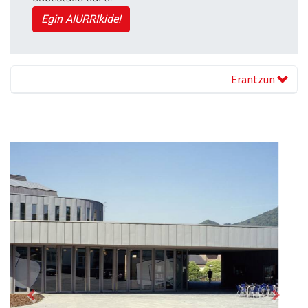
Egin AIURRIkide!
Erantzun
Previous
Next