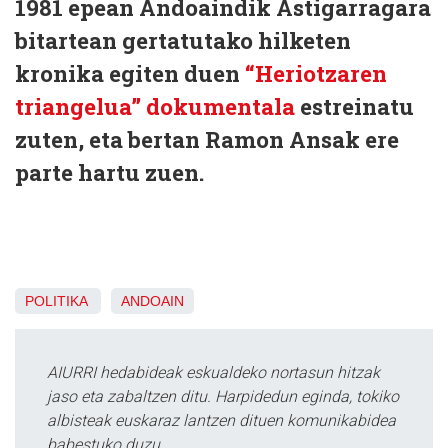
1981 epean Andoaindik Astigarragara
bitartean gertatutako hilketen
kronika egiten duen
“Heriotzaren
triangelua” dokumentala
estreinatu
zuten, eta bertan Ramon Ansak ere
parte hartu zuen.
POLITIKA
ANDOAIN
AIURRI hedabideak eskualdeko nortasun hitzak
jaso eta zabaltzen ditu. Harpidedun eginda, tokiko
albisteak euskaraz lantzen dituen komunikabidea
babestuko duzu.