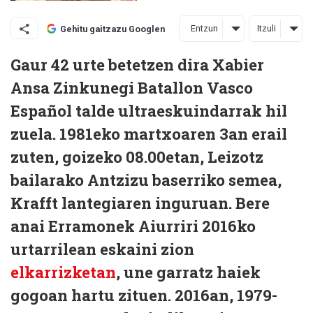
Entzun
Itzuli
Gehitu gaitzazu Googlen
Gaur 42 urte betetzen dira Xabier
Ansa Zinkunegi Batallon Vasco
Español talde ultraeskuindarrak hil
zuela. 1981eko martxoaren 3an erail
zuten, goizeko 08.00etan, Leizotz
bailarako Antzizu baserriko semea,
Krafft lantegiaren inguruan. Bere
anai Erramonek Aiurriri 2016ko
urtarrilean eskaini zion
elkarrizketan
, une garratz haiek
gogoan hartu zituen. 2016an, 1979-