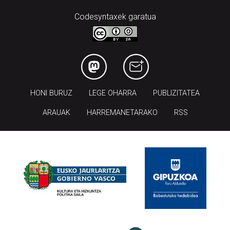
Codesyntaxek garatua
HONI BURUZ
LEGE OHARRA
PUBLIZITATEA
ARAUAK
HARREMANETARAKO
RSS