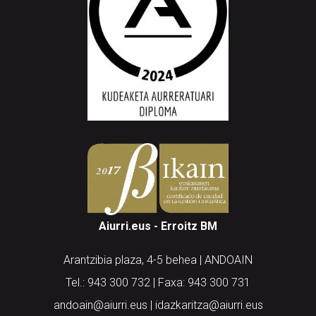
Aiurri.eus - Erroitz BM
Arantzibia plaza, 4-5 behea | ANDOAIN
Tel.: 943 300 732 | Faxa: 943 300 731
andoain@aiurri.eus | idazkaritza@aiurri.eus