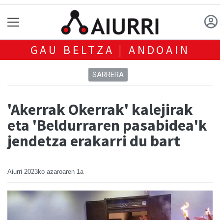
GAU BELTZA | ANDOAIN
SARRERA
'Akerrak Okerrak' kalejirak
eta 'Beldurraren pasabidea'k
jendetza erakarri du bart
Aiurri
2023ko azaroaren 1a