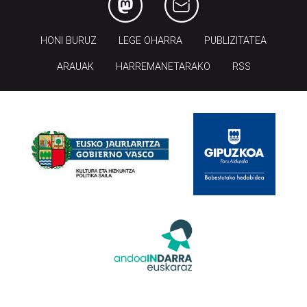
HONI BURUZ
LEGE OHARRA
PUBLIZITATEA
ARAUAK
HARREMANETARAKO
RSS