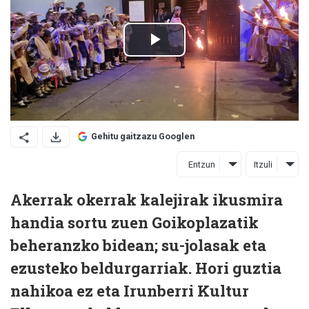
Gehitu gaitzazu Googlen
Entzun
Itzuli
Akerrak okerrak kalejirak ikusmira
handia sortu zuen Goikoplazatik
beheranzko bidean; su-jolasak eta
ezusteko beldurgarriak. Hori guztia
nahikoa ez eta Irunberri Kultur