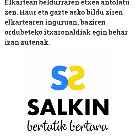
Elkartean beldurraren etxea antolatu
zen. Haur eta gazte asko bildu ziren
elkartearen inguruan, baziren
ordubeteko itxaronaldiak egin behar
izan zutenak.