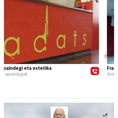
Previous
Next
Francisco Mendikute
Andoain
- Harategiak