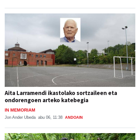
Aita Larramendi ikastolako sortzaileen eta
ondorengoen arteko katebegia
IN MEMORIAM
Jon Ander Ubeda
abu 06, 11:38
ANDOAIN