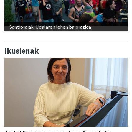
Santio jaiak: Udalaren lehen balorazioa
Ikusienak