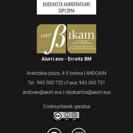
Aiurri.eus - Erroitz BM
Arantzibia plaza, 4-5 behea | ANDOAIN
Tel.: 943 300 732 | Faxa: 943 300 731
andoain@aiurri.eus | idazkaritza@aiurri.eus
Codesyntaxek garatua