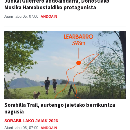
Junkal Guerrero andoaindarra, Donostiako
Musika Hamabostaldiko protagonista
Aiurri
abu 05, 07:00
ANDOAIN
Sorabilla Trail, aurtengo jaietako berrikuntza
nagusia
SORABILLAKO JAIAK 2026
Aiurri
abu 06, 07:00
ANDOAIN