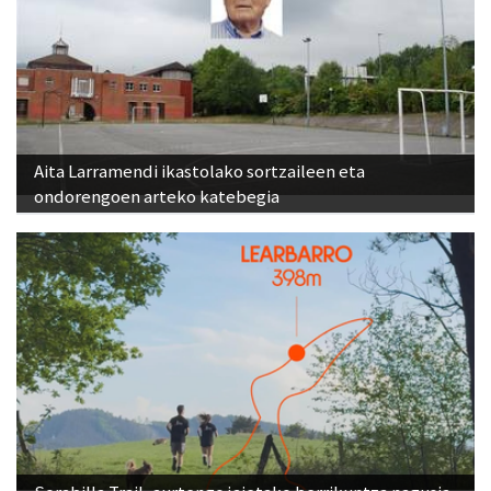
Aita Larramendi ikastolako sortzaileen eta
ondorengoen arteko katebegia