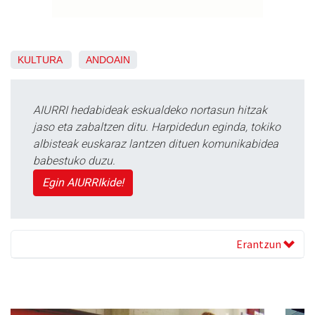
KULTURA
ANDOAIN
AIURRI hedabideak eskualdeko nortasun hitzak
jaso eta zabaltzen ditu. Harpidedun eginda, tokiko
albisteak euskaraz lantzen dituen komunikabidea
babestuko duzu.
Egin AIURRIkide!
Erantzun