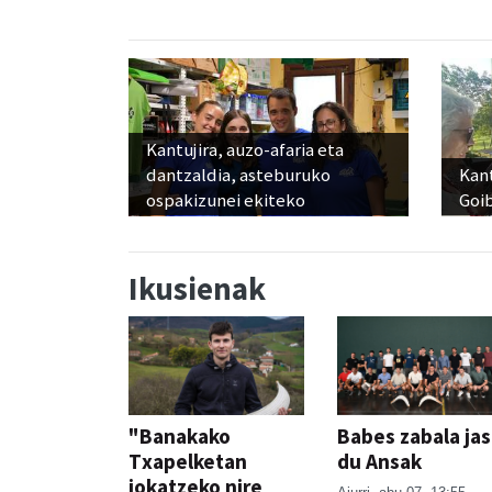
Kantujira, auzo-afaria eta
dantzaldia, asteburuko
Kant
ospakizunei ekiteko
Goi
Ikusienak
"Banakako
Babes zabala ja
Txapelketan
du Ansak
jokatzeko nire