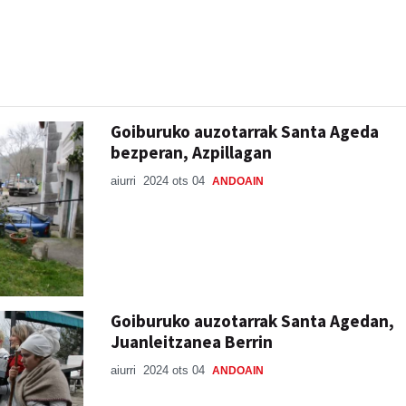
Goiburuko auzotarrak Santa Ageda
bezperan, Azpillagan
aiurri
2024 ots 04
ANDOAIN
Goiburuko auzotarrak Santa Agedan,
Juanleitzanea Berrin
aiurri
2024 ots 04
ANDOAIN