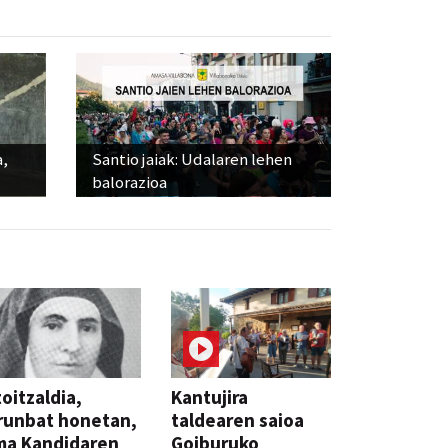
a,
Santio jaiak: Udalaren lehen
balorazioa
oitzaldia,
Kantujira
runbat honetan,
taldearen saioa
ma Kandidaren
Goiburuko