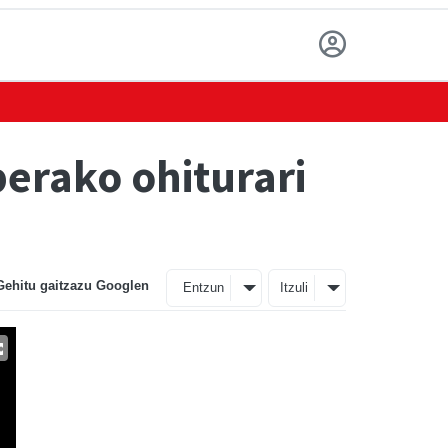
erako ohiturari
Gehitu gaitzazu Googlen
Entzun
Itzuli