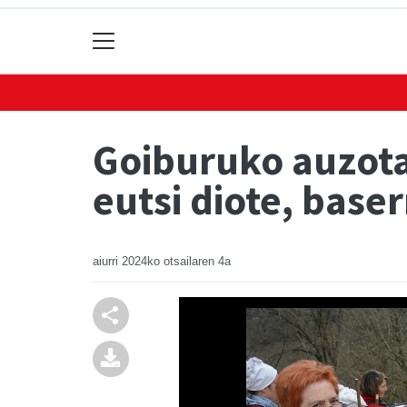
Goiburuko auzota
eutsi diote, baser
aiurri
2024ko otsailaren 4a