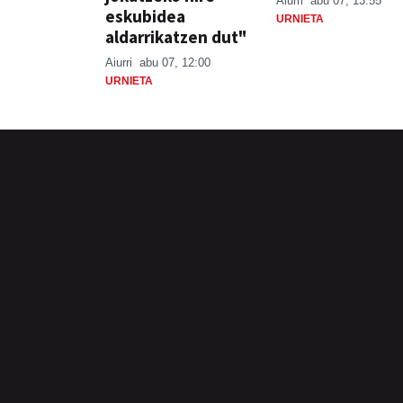
Aiurri
abu 07, 13:55
eskubidea
URNIETA
aldarrikatzen dut"
Aiurri
abu 07, 12:00
URNIETA