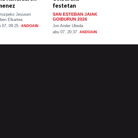
menez
festetan
SAN ESTEBAN JAIAK
rrozpeko Jesusen
GOIBURUN 2026
ben Elkartea
Jon Ander Ubeda
 07, 09:25
ANDOAIN
abu 07, 20:37
ANDOAIN