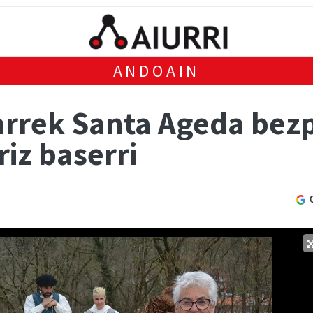
ANDOAIN
rrek Santa Ageda bezp
riz baserri