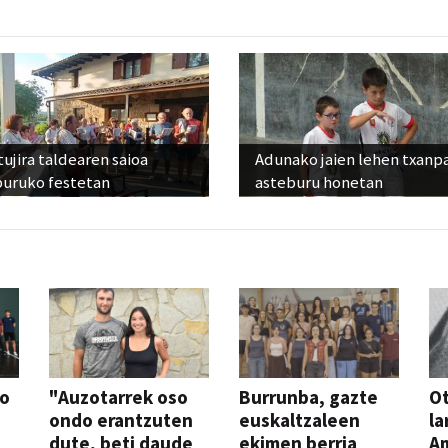
ujira taldearen saioa
Adunako jaien lehen txanp
buruko festetan
asteburu honetan
so
"Auzotarrek oso
Burrunba, gazte
Ot
ondo erantzuten
euskaltzaleen
la
dute, beti daude
ekimen berria
A