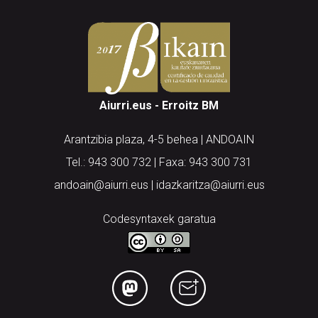
Aiurri.eus - Erroitz BM
Arantzibia plaza, 4-5 behea | ANDOAIN
Tel.: 943 300 732 | Faxa: 943 300 731
andoain@aiurri.eus | idazkaritza@aiurri.eus
Codesyntaxek garatua