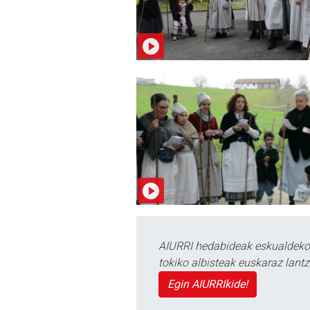
AIURRI hedabideak eskualdeko n
tokiko albisteak euskaraz lan
Egin AIURRIkide!