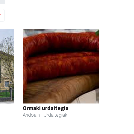
Ormaki urdaitegia
Andoain
- Urdaitegiak