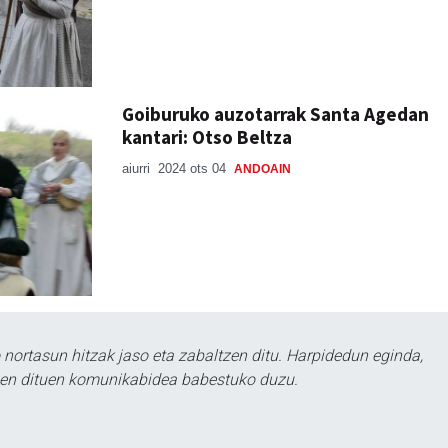
Goiburuko auzotarrak Santa Agedan
kantari: Otso Beltza
aiurri
2024 ots 04
ANDOAIN
ortasun hitzak jaso eta zabaltzen ditu. Harpidedun eginda,
tzen dituen komunikabidea babestuko duzu.