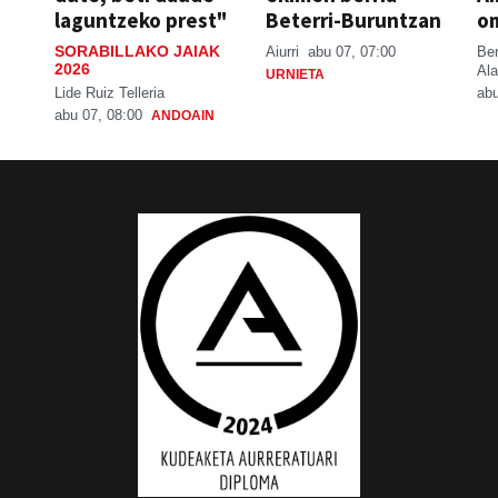
laguntzeko prest"
Beterri-Buruntzan
o
SORABILLAKO JAIAK
Aiurri
abu 07, 07:00
Be
2026
Ala
URNIETA
Lide Ruiz Telleria
abu
abu 07, 08:00
ANDOAIN