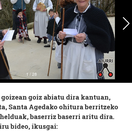
goizean goiz abiatu dira kantuan,
a, Santa Agedako ohitura berritzeko
helduak, baserriz baserri aritu dira.
ru bideo, ikusgai: