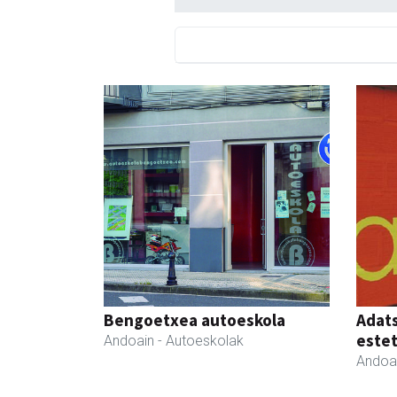
Bengoetxea autoeskola
Adats
estet
Andoain
- Autoeskolak
Andoa