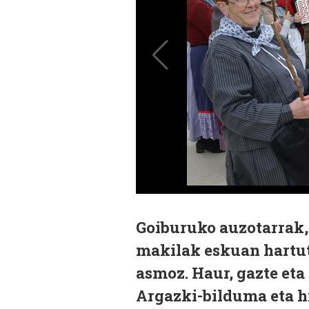
Goiburuko auzotarrak, 
makilak eskuan hartut
asmoz. Haur, gazte eta 
Argazki-bilduma eta hi