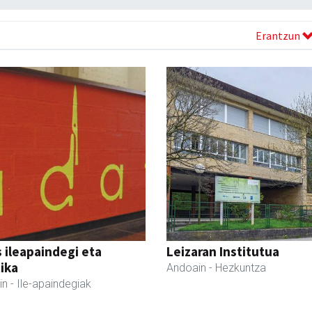
Erantzun
 ileapaindegi eta
Leizaran Institutua
ika
Andoain
- Hezkuntza
in
- Ile-apaindegiak