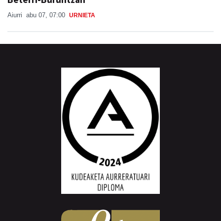
Aiurri
abu 07, 07:00
URNIETA