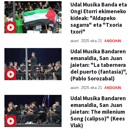
Udal Musika Banda eta
Ongi Etorri ekimeneko
kideak: "Aldapeko
sagarra" eta "Txoria
txori"
aiurri
2025 eka 21
ANDOAIN
Udal Musika Bandaren
emanaldia, San Juan
jaietan: "La tabernera
del puerto (fantasia)",
(Pablo Sorozabal)
aiurri
2025 eka 21
ANDOAIN
Udal Musika Bandaren
emanaldia, San Juan
jaietan: The milenium
Song (calipso)" (Kees
Vlak)