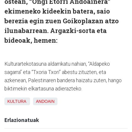
ostean, “Ongi Etorri Andoainera”
ekimeneko kideekin batera, saio
berezia egin zuen Goikoplazan atzo
ilunabarrean. Argazki-sorta eta
bideoak, hemen:
Kulturartekotasuna aldarrikatu nahian, “Aldapeko
sagarra” eta “Txoria Txori” abestu zituzten, eta
azkenean, Palestinaren bandera haizatu zuten, hango
biktimekin elkartasuna adierazteko.
KULTURA
ANDOAIN
Erlazionatuak