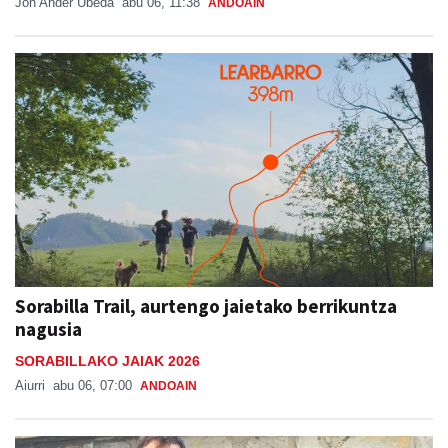
Jon Ander Ubeda
abu 06, 11:38
ANDOAIN
Sorabilla Trail, aurtengo jaietako berrikuntza
nagusia
SORABILLAKO JAIAK 2026
Aiurri
abu 06, 07:00
ANDOAIN