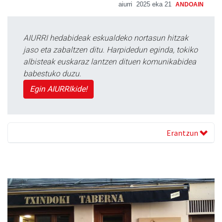
aiurri
2025 eka 21
ANDOAIN
AIURRI hedabideak eskualdeko nortasun hitzak
jaso eta zabaltzen ditu. Harpidedun eginda, tokiko
albisteak euskaraz lantzen dituen komunikabidea
babestuko duzu.
Egin AIURRIkide!
Erantzun