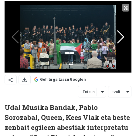
Gehitu gaitzazu Googlen
Entzun
Itzuli
Udal Musika Bandak, Pablo
Sorozabal, Queen, Kees Vlak eta beste
zenbait egileen abestiak interpretatu