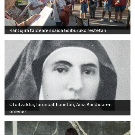
Kantujira taldearen saioa Goiburuko festetan
Otoitzaldia, larunbat honetan, Ama Kandidaren
omenez