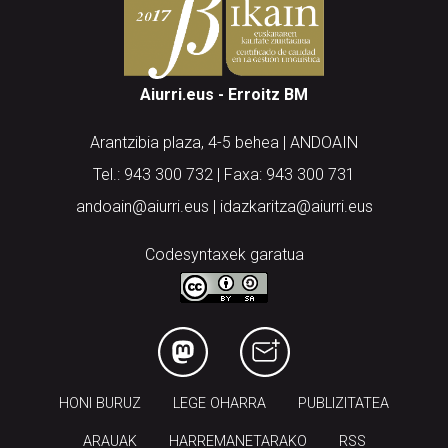
Aiurri.eus - Erroitz BM
Arantzibia plaza, 4-5 behea | ANDOAIN
Tel.: 943 300 732 | Faxa: 943 300 731
andoain@aiurri.eus | idazkaritza@aiurri.eus
Codesyntaxek garatua
HONI BURUZ
LEGE OHARRA
PUBLIZITATEA
ARAUAK
HARREMANETARAKO
RSS