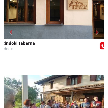
Previous
Next
Bastero Kulturgunea
Andoain
- Kulturguneak