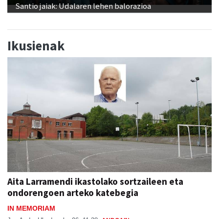
Santio jaiak: Udalaren lehen balorazioa
Ikusienak
Aita Larramendi ikastolako sortzaileen eta
ondorengoen arteko katebegia
IN MEMORIAM