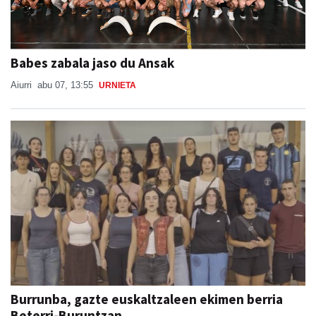
Babes zabala jaso du Ansak
Aiurri
abu 07, 13:55
URNIETA
Burrunba, gazte euskaltzaleen ekimen berria
Beterri-Buruntzan