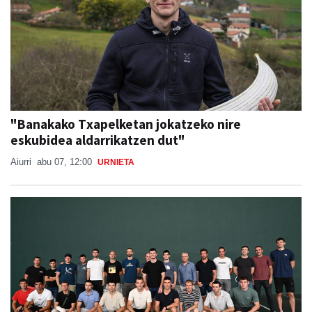
"Banakako Txapelketan jokatzeko nire
eskubidea aldarrikatzen dut"
Aiurri
abu 07, 12:00
URNIETA