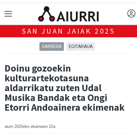
SAN JUAN JAIAK 2025
SARRERA
EGITARAUA
Doinu gozoekin
kulturartekotasuna
aldarrikatu zuten Udal
Musika Bandak eta Ongi
Etorri Andoainera ekimenak
aiurri
2025eko ekainaren 22a