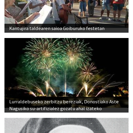
Kantujira taldearen saioa Goiburuko festetan
Lurraldebuseko zerbitzu bereziak, Donostiako Aste
Nagusiko su-artifizialez gozatu ahal izateko