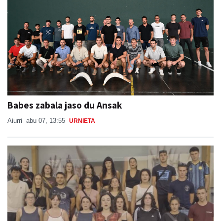
Babes zabala jaso du Ansak
Aiurri
abu 07, 13:55
URNIETA