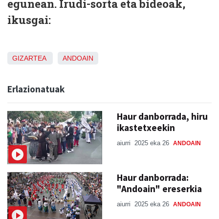
egunean. Irudi-sorta eta bideoak,
ikusgai:
GIZARTEA
ANDOAIN
Erlazionatuak
Haur danborrada, hiru
ikastetxeekin
aiurri
2025 eka 26
ANDOAIN
Haur danborrada:
"Andoain" ereserkia
aiurri
2025 eka 26
ANDOAIN