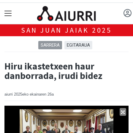
SAN JUAN JAIAK 2025
SARRERA
EGITARAUA
Hiru ikastetxeen haur
danborrada, irudi bidez
aiurri
2025eko ekainaren 26a