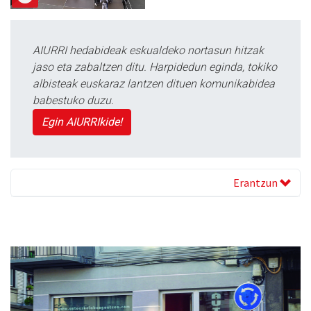
AIURRI hedabideak eskualdeko nortasun hitzak
jaso eta zabaltzen ditu. Harpidedun eginda, tokiko
albisteak euskaraz lantzen dituen komunikabidea
babestuko duzu.
Egin AIURRIkide!
Erantzun