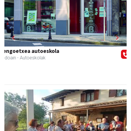
Previous
Next
Arruti gozotegia
Andoain
- Gozotegiak