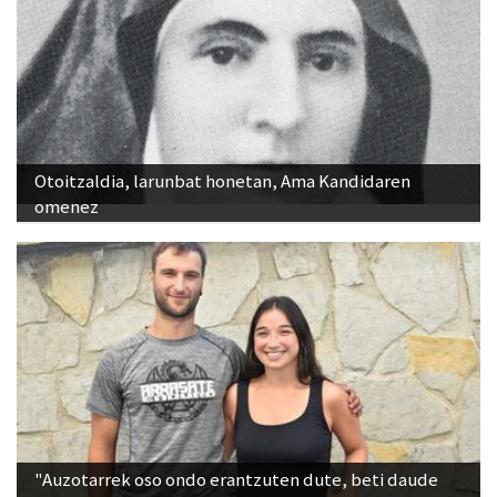
Otoitzaldia, larunbat honetan, Ama Kandidaren
omenez
"Auzotarrek oso ondo erantzuten dute, beti daude