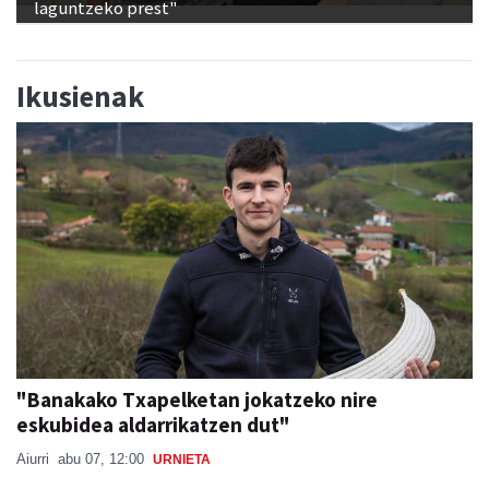
laguntzeko prest"
Ikusienak
"Banakako Txapelketan jokatzeko nire
eskubidea aldarrikatzen dut"
Aiurri
abu 07, 12:00
URNIETA