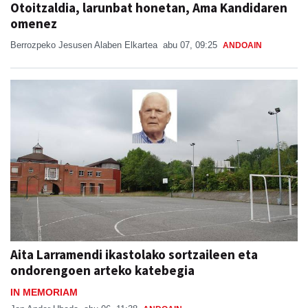
Otoitzaldia, larunbat honetan, Ama Kandidaren
omenez
Berrozpeko Jesusen Alaben Elkartea
abu 07, 09:25
ANDOAIN
Aita Larramendi ikastolako sortzaileen eta
ondorengoen arteko katebegia
IN MEMORIAM