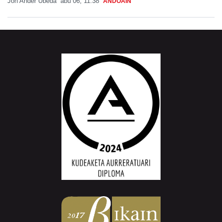
Jon Ander Ubeda
abu 06, 11:38
ANDOAIN