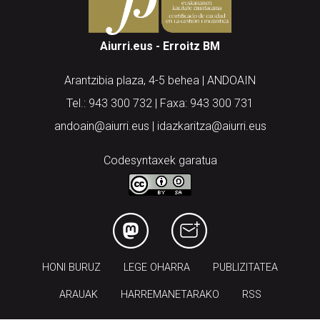
Aiurri.eus - Erroitz BM
Arantzibia plaza, 4-5 behea | ANDOAIN
Tel.: 943 300 732 | Faxa: 943 300 731
andoain@aiurri.eus | idazkaritza@aiurri.eus
Codesyntaxek garatua
HONI BURUZ
LEGE OHARRA
PUBLIZITATEA
ARAUAK
HARREMANETARAKO
RSS