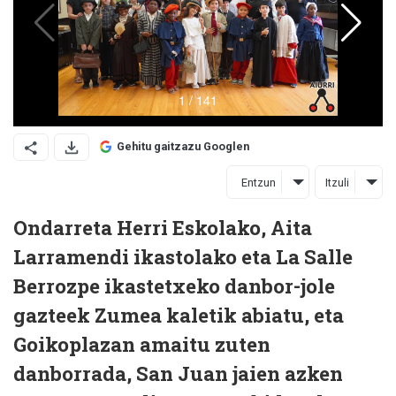
Gehitu gaitzazu Googlen
Entzun
Itzuli
Ondarreta Herri Eskolako, Aita
Larramendi ikastolako eta La Salle
Berrozpe ikastetxeko danbor-jole
gazteek Zumea kaletik abiatu, eta
Goikoplazan amaitu zuten
danborrada, San Juan jaien azken