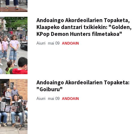
Andoaingo Akordeoilarien Topaketa,
Klaapeko dantzari txikiekin: "Golden,
KPop Demon Hunters filmetakoa"
Aiurri
mai 09
ANDOAIN
Andoaingo Akordeoilarien Topaketa:
"Goiburu"
Aiurri
mai 09
ANDOAIN