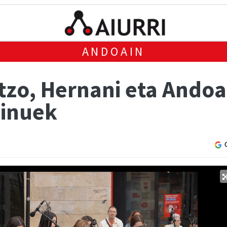
ANDOAIN
atzo, Hernani eta Ando
oinuek