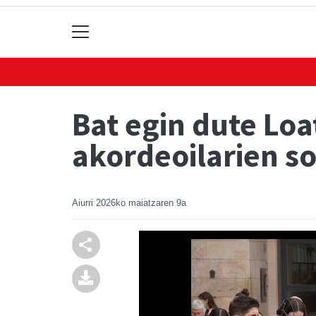
Bat egin dute Lo
akordeoilarien s
Aiurri
2026ko maiatzaren 9a