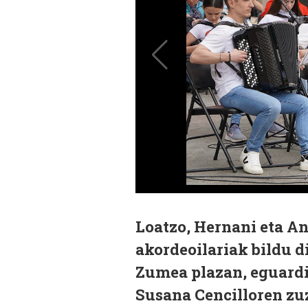
Loatzo, Hernani eta A
akordeoilariak bildu 
Zumea plazan, eguardia
Susana Cencilloren zu