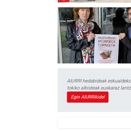
AIURRI hedabideak eskualdeko n
tokiko albisteak euskaraz lan
Egin AIURRIkide!