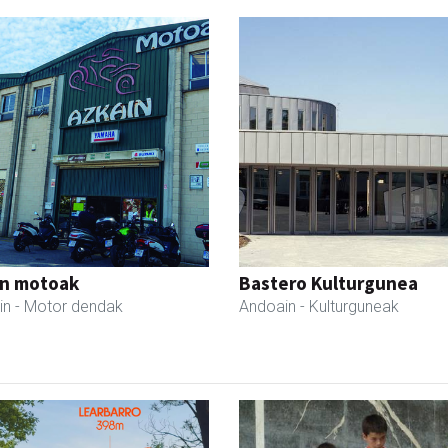
in motoak
Bastero Kulturgunea
in
- Motor dendak
Andoain
- Kulturguneak