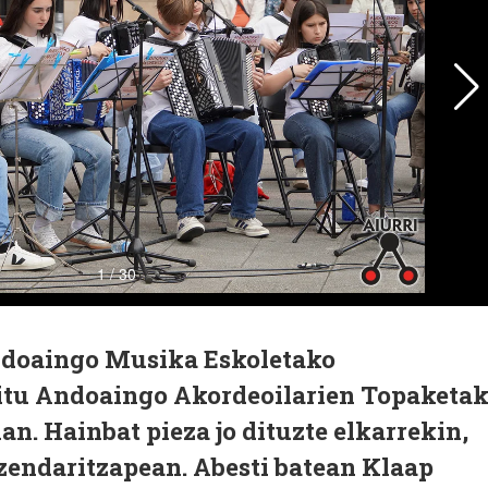
ndoaingo Musika Eskoletako
ditu Andoaingo Akordeoilarien Topaketa
n. Hainbat pieza jo dituzte elkarrekin,
zendaritzapean. Abesti batean Klaap