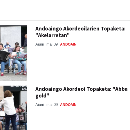
Andoaingo Akordeoilarien Topaketa:
"Akelarretan"
Aiurri
mai 09
ANDOAIN
Andoaingo Akordeoi Topaketa: "Abba
gold"
Aiurri
mai 09
ANDOAIN