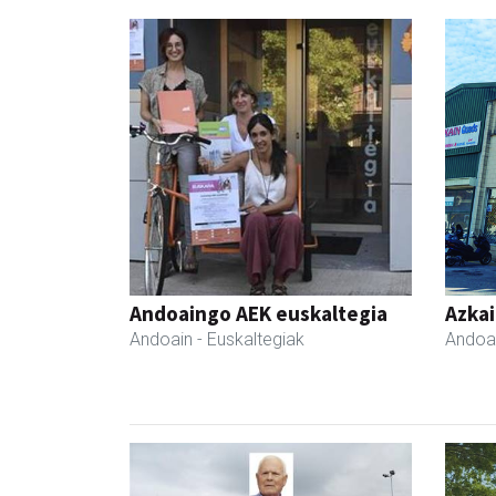
Andoaingo AEK euskaltegia
Azka
Andoain
- Euskaltegiak
Andoa