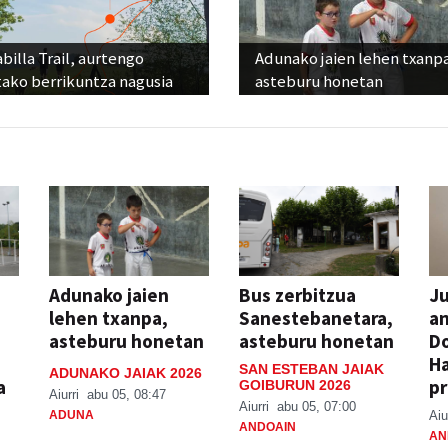
billa Trail, aurtengo
Adunako jaien lehen txanp
tako berrikuntza nagusia
asteburu honetan
Adunako jaien
Bus zerbitzua
Ju
lehen txanpa,
Sanestebanetara,
an
asteburu honetan
asteburu honetan
Do
H
SAN ESTEBAN JAIAK
ADUNAKO JAIAK 2026
a
pr
GOIBURUN 2026
Aiurri
abu 05, 08:47
Aiurri
abu 05, 07:00
ADUNA
Aiu
ANDOAIN
AN