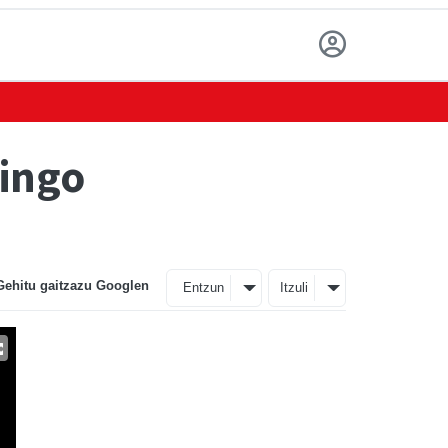
aingo
Gehitu gaitzazu Googlen
Entzun
Itzuli