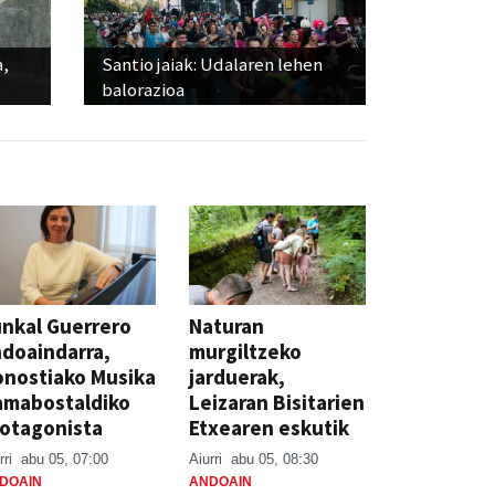
a,
Santio jaiak: Udalaren lehen
balorazioa
nkal Guerrero
Naturan
doaindarra,
murgiltzeko
nostiako Musika
jarduerak,
amabostaldiko
Leizaran Bisitarien
otagonista
Etxearen eskutik
rri
abu 05, 07:00
Aiurri
abu 05, 08:30
DOAIN
ANDOAIN