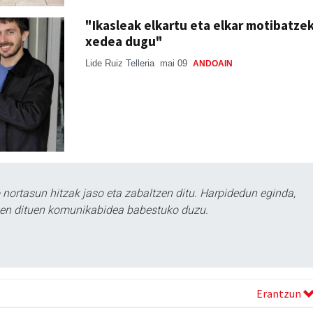
"Ikasleak elkartu eta elkar motibatze
xedea dugu"
Lide Ruiz Telleria
mai 09
ANDOAIN
ortasun hitzak jaso eta zabaltzen ditu. Harpidedun eginda,
tzen dituen komunikabidea babestuko duzu.
Erantzun