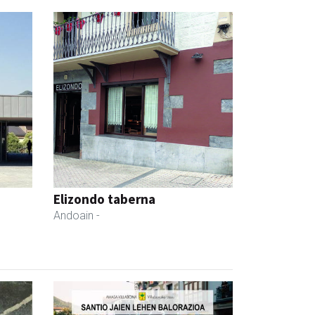
Elizondo taberna
Andoain
-