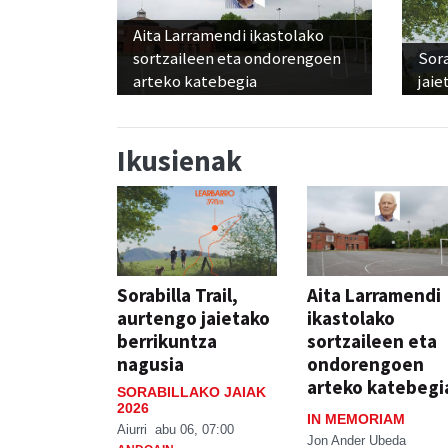
Aita Larramendi ikastolako
sortzaileen eta ondorengoen
Sora
arteko katebegia
jaie
Ikusienak
Sorabilla Trail,
Aita Larramendi
aurtengo jaietako
ikastolako
berrikuntza
sortzaileen eta
nagusia
ondorengoen
arteko katebegi
SORABILLAKO JAIAK
2026
IN MEMORIAM
Aiurri
abu 06, 07:00
Jon Ander Ubeda