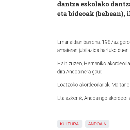
dantza eskolako dantza
eta bideoak (behean), 
Emanaldian barrena, 1987az geroz
amaieran jubilazioa hartuko duen
Hain zuzen, Hernaniko akordeoilari
dira Andoainera gaur.
Loatzoko akordeoilariak, Maitane
Eta azkenik, Andoaingo akordeoila
KULTURA
ANDOAIN