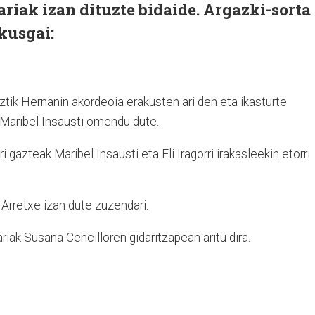
riak izan dituzte bidaide. Argazki-sorta
ikusgai:
tik Hernanin akordeoia erakusten ari den eta ikasturte
 Maribel Insausti omendu dute.
 gazteak Maribel Insausti eta Eli Iragorri irakasleekin etorri
 Arretxe izan dute zuzendari.
riak Susana Cencilloren gidaritzapean aritu dira.