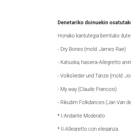
Denetariko doinuekin osatutak
Honako kantutegia berrituko dute
- Dry Bones (mold. James Rae).
- Katiuska, hasiera-Allegretto an
- Volkslieder und Tänze (mold. Jo
- My way (Claude Francois).
- Rikudim Folkdances (Jan Van de
* I-Andante Moderato.
* II-Allegretto con eleganza.