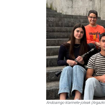
Andoaingo klarinete-joleak (Argazk