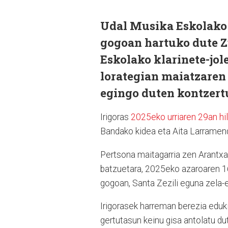
Udal Musika Eskolako k
gogoan hartuko dute 
Eskolako klarinete-jo
lorategian maiatzaren 
egingo duten kontzert
Irigoras
2025eko urriaren 29an hi
Bandako kidea eta Aita Larramend
Pertsona maitagarria zen Arantxa 
batzuetara, 2025eko azaroaren 16
gogoan, Santa Zezili eguna zela-
Irigorasek harreman berezia eduki
gertutasun keinu gisa antolatu du