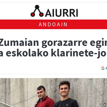
ANDOAIN
 Zumaian gorazarre egi
 eskolako klarinete-jo