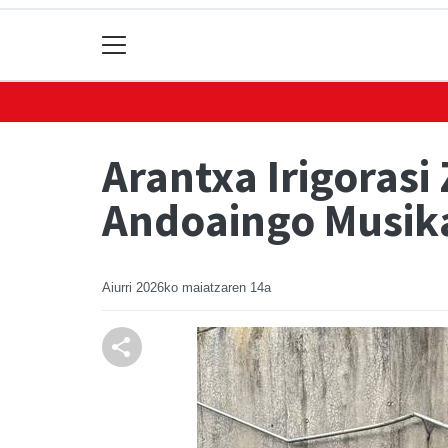
Arantxa Irigorasi
Andoaingo Musika
Aiurri
2026ko maiatzaren 14a