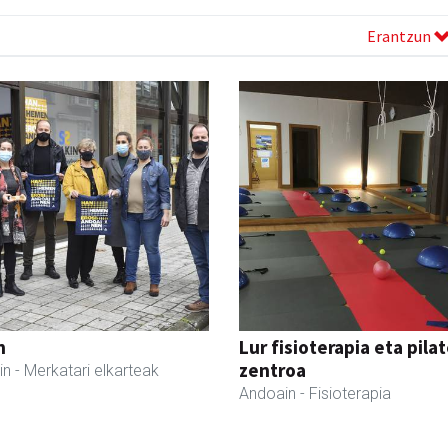
Erantzun
n
Lur fisioterapia eta pila
zentroa
in
- Merkatari elkarteak
Andoain
- Fisioterapia