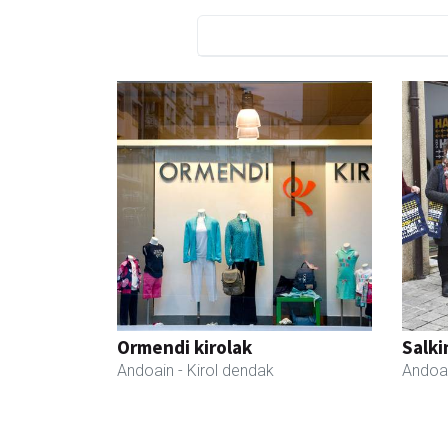
Ormendi kirolak
Salki
Andoain
- Kirol dendak
Andoa