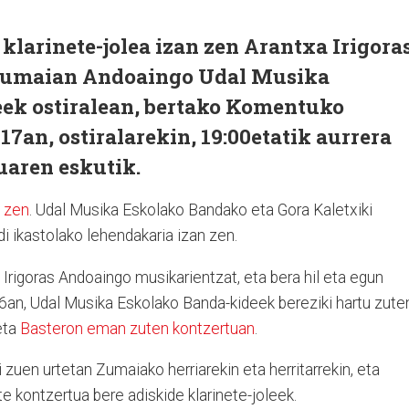
larinete-jolea izan zen Arantxa Irigora
Zumaian Andoaingo Udal Musika
leek ostiralean, bertako Komentuko
17an, ostiralarekin, 19:00etatik aurrera
uaren eskutik.
l zen
. Udal Musika Eskolako Bandako eta Gora Kaletxiki
i ikastolako lehendakaria izan zen.
Irigoras Andoaingo musikarientzat, eta bera hil eta egun
an, Udal Musika Eskolako Banda-kideek bereziki hartu zute
eta
Basteron eman zuten kontzertuan
.
 zuen urtetan Zumaiako herriarekin eta herritarrekin, eta
te kontzertua bere adiskide klarinete-joleek.