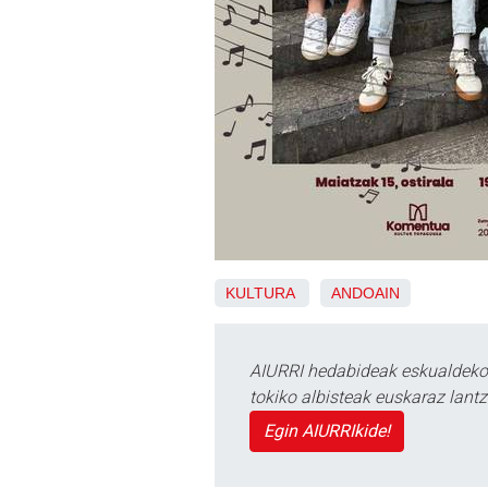
KULTURA
ANDOAIN
AIURRI hedabideak eskualdeko n
tokiko albisteak euskaraz lan
Egin AIURRIkide!