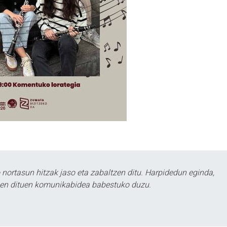
ortasun hitzak jaso eta zabaltzen ditu. Harpidedun eginda,
tzen dituen komunikabidea babestuko duzu.