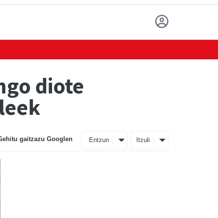
ngo diote
leek
Gehitu gaitzazu Googlen
Entzun
Itzuli