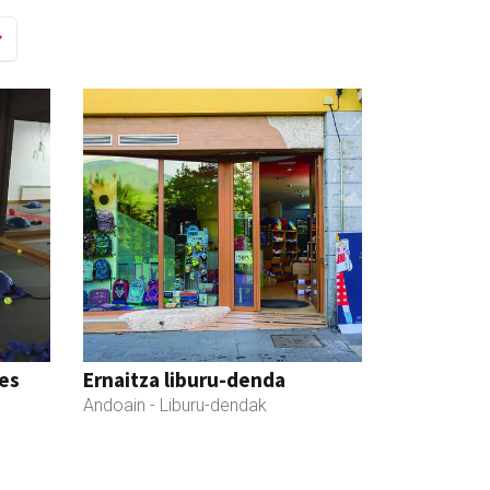
tes
Ernaitza liburu-denda
Andoain
- Liburu-dendak