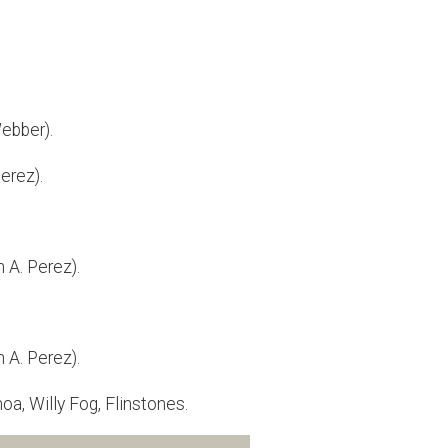
ebber).
erez).
 A. Perez).
 A. Perez).
a, Willy Fog, Flinstones.