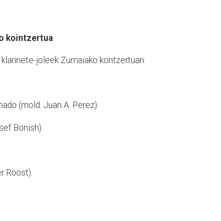
o kointzertua
 klarinete-joleek Zumaiako kontzertuan:
imado (mold. Juan A. Perez).
sef Bönish).
r Roost).