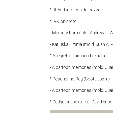
* III-Andante con dolcezza.
* IV-Con moto.
- Memory from cats (Andrew L. W
- Katiuska 2.zatia (mold. Juan A. P
* Allegretto animado-bukaera.
- A cartoon memories (mold. Juan
* Peacherine Rag (Scott Joplin).
- A cartoon memories (mold. Juan
* Gadget inspektorea, David gnomo