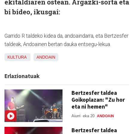
ekitaldiaren ostean. Argazki-sorta eta
bi bideo, ikusgai:
Garrido R taldeko kidea da, andoaindarra, eta Bertzesfer
taldeak, Andoainen bertan dauka entsegu-lekua.
KULTURA
ANDOAIN
Erlazionatuak
Bertzesfer taldea
Goikoplazan: "Zu hor
eta ni hemen"
Aiurri
eka 20
ANDOAIN
Bertzesfer taldea