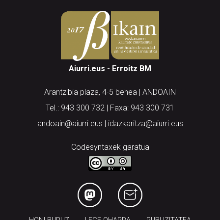
Aiurri.eus - Erroitz BM
Arantzibia plaza, 4-5 behea | ANDOAIN
Tel.: 943 300 732 | Faxa: 943 300 731
andoain@aiurri.eus | idazkaritza@aiurri.eus
Codesyntaxek garatua