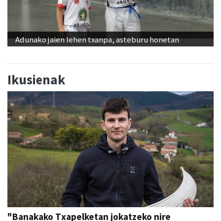
Adunako jaien lehen txanpa, asteburu honetan
Ikusienak
"Banakako Txapelketan jokatzeko nire