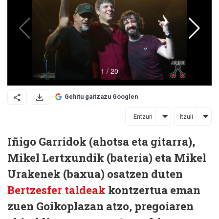
Gehitu gaitzazu Googlen
Entzun
Itzuli
Iñigo Garridok (ahotsa eta gitarra),
Mikel Lertxundik (bateria) eta Mikel
Urakenek (baxua) osatzen duten
Bertzesfer taldeak
kontzertua eman
zuen Goikoplazan atzo, pregoiaren