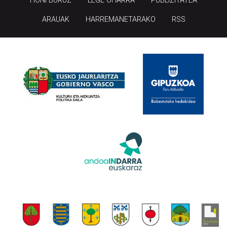
HONI BURUZ
LEGE OHARRA
PUBLIZITATEA
ARAUAK
HARREMANETARAKO
RSS