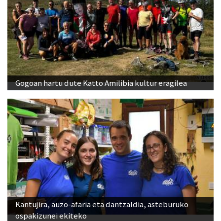
Gogoan hartu dute Katto Amilibia kultur eragilea
Kantujira, auzo-afaria eta dantzaldia, asteburuko
ospakizunei ekiteko