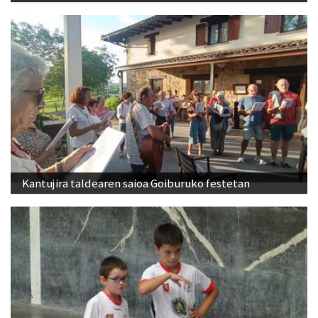
Kantujira taldearen saioa Goiburuko festetan