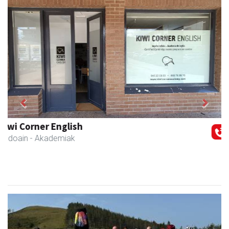
Previous
Next
IZT Informatika Zerbitzu Integrala
Andoain
- IKT