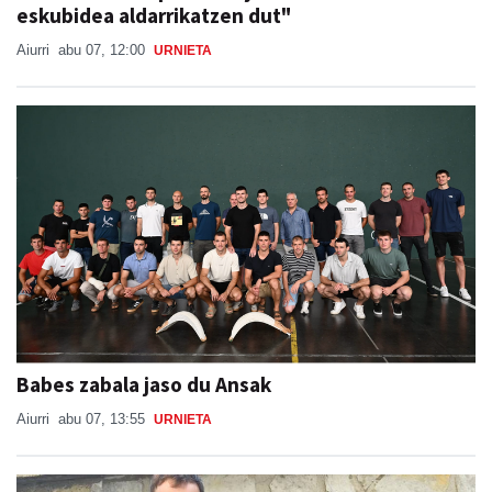
eskubidea aldarrikatzen dut"
Aiurri
abu 07, 12:00
URNIETA
Babes zabala jaso du Ansak
Aiurri
abu 07, 13:55
URNIETA