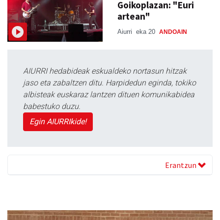
Goikoplazan: "Euri
artean"
Aiurri
eka 20
ANDOAIN
AIURRI hedabideak eskualdeko nortasun hitzak
jaso eta zabaltzen ditu. Harpidedun eginda, tokiko
albisteak euskaraz lantzen dituen komunikabidea
babestuko duzu.
Egin AIURRIkide!
Erantzun