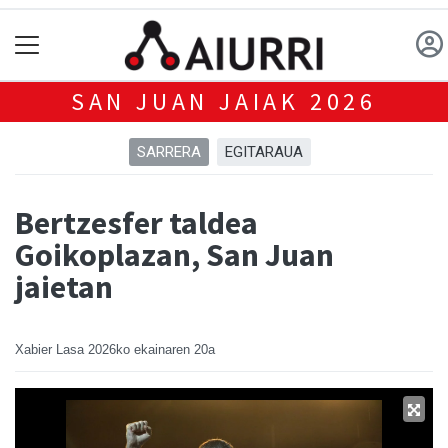
SAN JUAN JAIAK 2026
SARRERA
EGITARAUA
Bertzesfer taldea
Goikoplazan, San Juan
jaietan
Xabier Lasa
2026ko ekainaren 20a