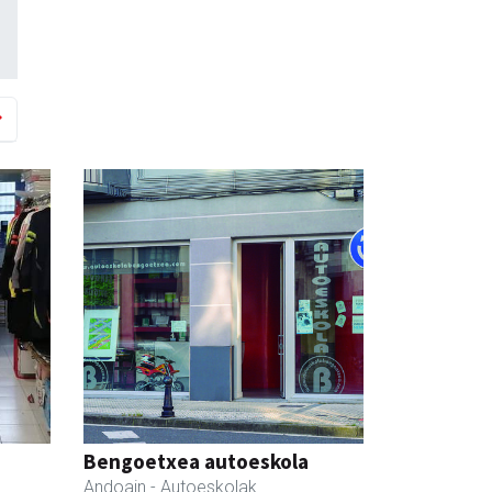
Bengoetxea autoeskola
Andoain
- Autoeskolak