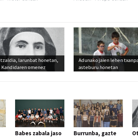
tzaldia, larunbat honetan,
Adunako jaien lehen txanp
 Kandidaren omenez
asteburu honetan
Babes zabala jaso
Burrunba, gazte
Ot