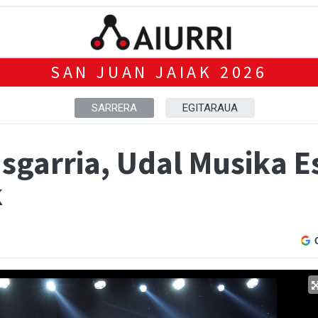
SAN JUAN JAIAK 2026
SARRERA
EGITARAUA
usgarria, Udal Musika 
k