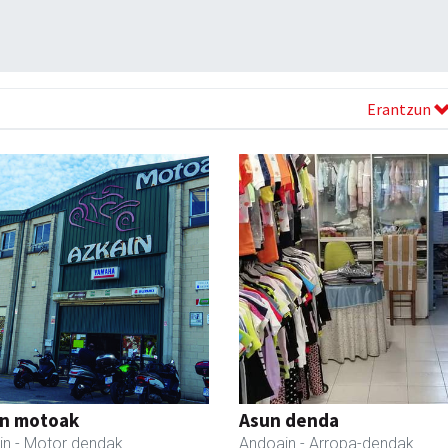
Erantzun
in motoak
Asun denda
in
- Motor dendak
Andoain
- Arropa-dendak