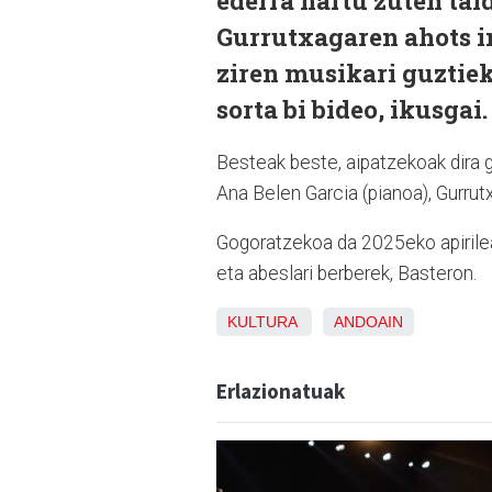
ederra hartu zuten tal
Gurrutxagaren ahots i
ziren musikari guztie
sorta bi bideo, ikusgai.
Besteak beste, aipatzekoak dira go
Ana Belen Garcia (pianoa), Gurrut
Gogoratzekoa da 2025eko apirile
eta abeslari berberek, Basteron.
KULTURA
ANDOAIN
Erlazionatuak