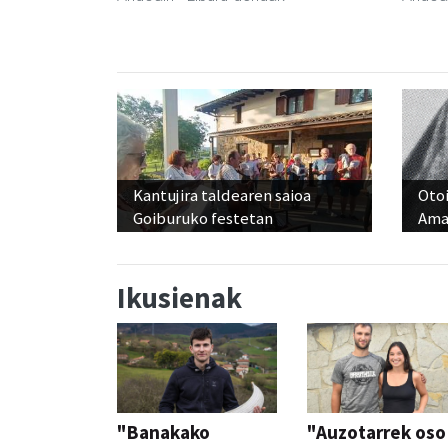
Kantujira taldearen saioa
Otoi
Goiburuko festetan
Ama
Ikusienak
"Banakako
"Auzotarrek oso