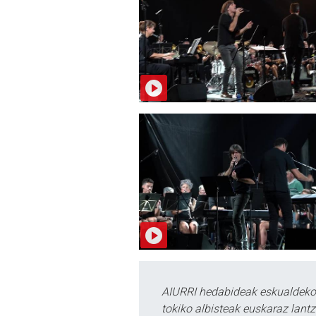
AIURRI hedabideak eskualdeko n
tokiko albisteak euskaraz lan