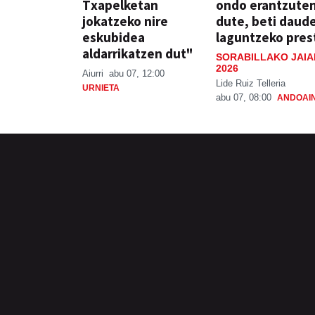
Txapelketan
ondo erantzute
jokatzeko nire
dute, beti daud
eskubidea
laguntzeko pres
aldarrikatzen dut"
SORABILLAKO JAIA
2026
Aiurri
abu 07, 12:00
Lide Ruiz Telleria
URNIETA
abu 07, 08:00
ANDOAI