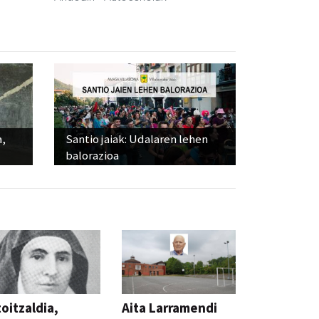
a,
Santio jaiak: Udalaren lehen
balorazioa
oitzaldia,
Aita Larramendi