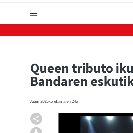
Queen tributo ik
Bandaren eskuti
Aiurri
2026ko ekainaren 24a