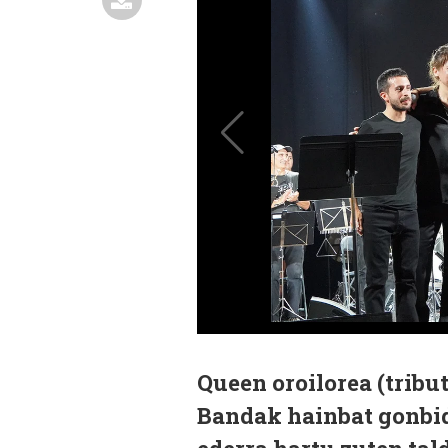
Queen oroilorea (trib
Bandak hainbat gonbid