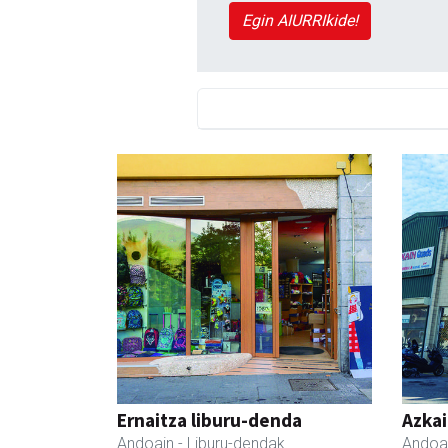
Egin AIURRIkide!
Ernaitza liburu-denda
Azka
Andoain
- Liburu-dendak
Andoa