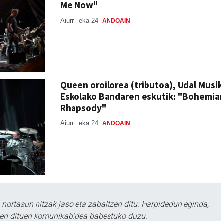
Me Now"
Aiurri
eka 24
ANDOAIN
Queen oroilorea (tributoa), Udal Musi
Eskolako Bandaren eskutik: "Bohemia
Rhapsody"
Aiurri
eka 24
ANDOAIN
ortasun hitzak jaso eta zabaltzen ditu. Harpidedun eginda,
tzen dituen komunikabidea babestuko duzu.