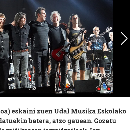
utoa) eskaini zuen Udal Musika Eskolako
atuekin batera, atzo gauean. Gozatu