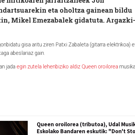
de mitikoaren jarraitzaileek Jon
ndartsuarekin eta oholtza gainean bildu
kin, Mikel Emezabalek gidatuta. Argazki
nbidatu gisa aritu ziren Patxi Zabaleta (gitarra elektrikoa) e
xaga abeslariaz gain.
an jada
egin zutela lehenbiziko aldiz Queen oroilorea
musika
Queen oroilorea (tributoa), Udal Musi
Eskolako Bandaren eskutik: "Don't St