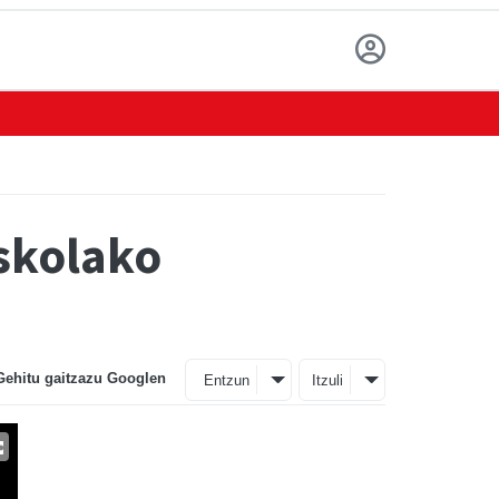
Eskolako
Gehitu gaitzazu Googlen
Entzun
Itzuli