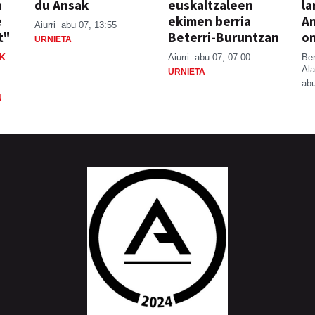
n
du Ansak
euskaltzaleen
la
e
ekimen berria
A
Aiurri
abu 07, 13:55
t"
Beterri-Buruntzan
o
URNIETA
K
Aiurri
abu 07, 07:00
Be
Ala
URNIETA
abu
N