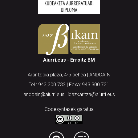
Aiurri.eus - Erroitz BM
Arantzibia plaza, 4-5 behea | ANDOAIN
Tel.: 943 300 732 | Faxa: 943 300 731
andoain@aiurri.eus | idazkaritza@aiurri.eus
Codesyntaxek garatua