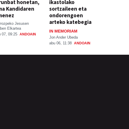
runbat honetan,
ikastolako
ma Kandidaren
sortzaileen eta
menez
ondorengoen
arteko katebegia
rrozpeko Jesusen
ben Elkartea
IN MEMORIAM
 07, 09:25
ANDOAIN
Jon Ander Ubeda
abu 06, 11:38
ANDOAIN