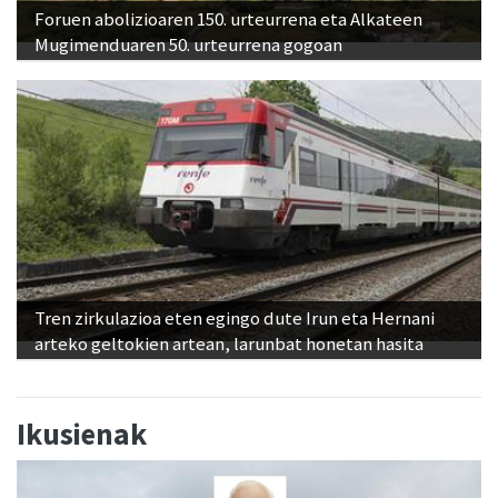
Foruen abolizioaren 150. urteurrena eta Alkateen
Mugimenduaren 50. urteurrena gogoan
Tren zirkulazioa eten egingo dute Irun eta Hernani
arteko geltokien artean, larunbat honetan hasita
Ikusienak