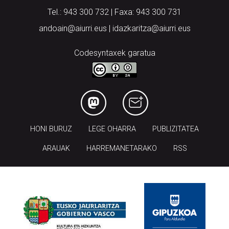
Tel.: 943 300 732 | Faxa: 943 300 731
andoain@aiurri.eus | idazkaritza@aiurri.eus
Codesyntaxek garatua
HONI BURUZ
LEGE OHARRA
PUBLIZITATEA
ARAUAK
HARREMANETARAKO
RSS