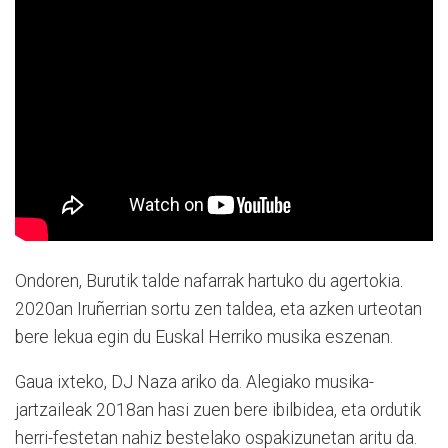
Ondoren, Burutik talde nafarrak hartuko du agertokia.
2020an Iruñerrian sortu zen taldea, eta azken urteotan
bere lekua egin du Euskal Herriko musika eszenan.
Gaua ixteko, DJ Naza ariko da. Alegiako musika-
jartzaileak 2018an hasi zuen bere ibilbidea, eta ordutik
herri-festetan nahiz bestelako ospakizunetan aritu da.