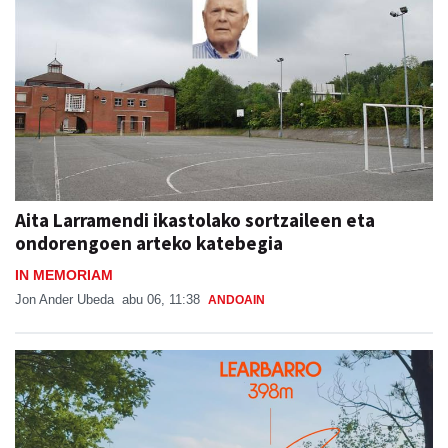
Aita Larramendi ikastolako sortzaileen eta
ondorengoen arteko katebegia
IN MEMORIAM
Jon Ander Ubeda
abu 06, 11:38
ANDOAIN