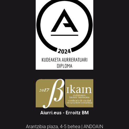
Aiurri.eus - Erroitz BM
Arantzibia plaza, 4-5 behea | ANDOAIN