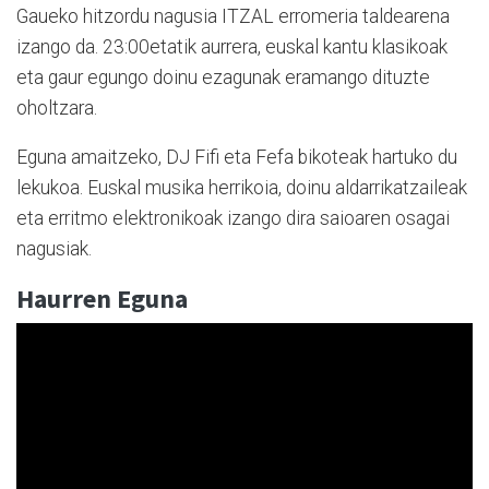
Gaueko hitzordu nagusia ITZAL erromeria taldearena
izango da. 23:00etatik aurrera, euskal kantu klasikoak
eta gaur egungo doinu ezagunak eramango dituzte
oholtzara.
Eguna amaitzeko, DJ Fifi eta Fefa bikoteak hartuko du
lekukoa. Euskal musika herrikoia, doinu aldarrikatzaileak
eta erritmo elektronikoak izango dira saioaren osagai
nagusiak.
Haurren Eguna