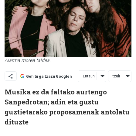
Alarma morea taldea.
Entzun
Itzuli
Gehitu gaitzazu Googlen
Musika ez da faltako aurtengo
Sanpedrotan; adin eta gustu
guztietarako proposamenak antolatu
dituzte