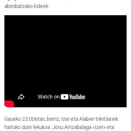
abesbatzako kideek.
Gaueko 23:00etan, berriz, Izer eta Alabier trikitilariek
hartuko dute lekukoa. Josu Arrizabalaga «Izer» eta