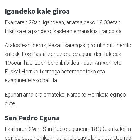
Igandeko kale giroa
Ekainaren 28an, igandean, arratsaldeko 18:00etan
trikitixa eta pandero ikasleen emanaldia izango da.
Afalostean, berriz, Pasai txarangak girotuko ditu herriko
kaleak. Los Pasai izenez ere ezaguna den taldeak
1956an hasi zuen bere ibilbidea Pasai Antxon, eta
Euskal Herriko txaranga beteranoetako eta
ezagunenetako bat da.
Egunari amaiera emateko, Karaoke Herrikoia egingo
dute.
San Pedro Eguna
Ekainaren 29an, San Pedro egunean, 18:30ean kalejira
egingo dute herriko trikitilariek, txistulariek eta Usarrabi