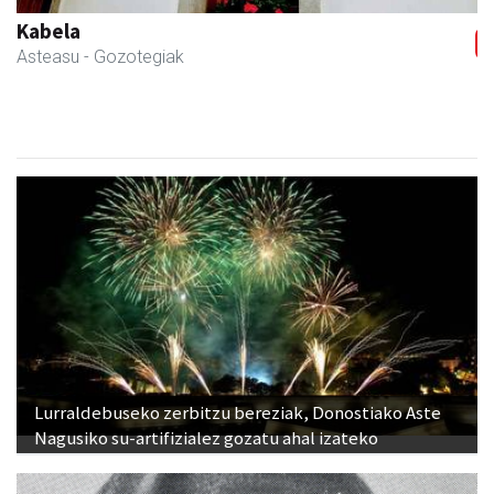
Kabela
Asteasu
- Gozotegiak
Lurraldebuseko zerbitzu bereziak, Donostiako Aste
Nagusiko su-artifizialez gozatu ahal izateko