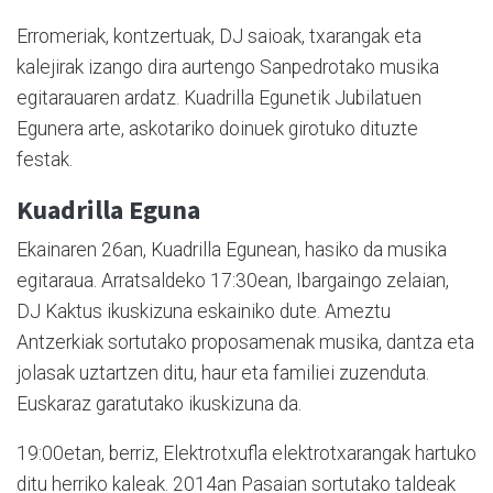
Erromeriak, kontzertuak, DJ saioak, txarangak eta
kalejirak izango dira aurtengo Sanpedrotako musika
egitarauaren ardatz. Kuadrilla Egunetik Jubilatuen
Egunera arte, askotariko doinuek girotuko dituzte
festak.
Kuadrilla Eguna
Ekainaren 26an, Kuadrilla Egunean, hasiko da musika
egitaraua. Arratsaldeko 17:30ean, Ibargaingo zelaian,
DJ Kaktus ikuskizuna eskainiko dute. Ameztu
Antzerkiak sortutako proposamenak musika, dantza eta
jolasak uztartzen ditu, haur eta familiei zuzenduta.
Euskaraz garatutako ikuskizuna da.
19:00etan, berriz, Elektrotxufla elektrotxarangak hartuko
ditu herriko kaleak. 2014an Pasaian sortutako taldeak