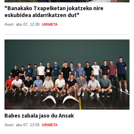
"Banakako Txapelketan jokatzeko nire
eskubidea aldarrikatzen dut"
Aiurri
abu 07, 12:00
URNIETA
Babes zabala jaso du Ansak
Aiurri
abu 07, 13:55
URNIETA