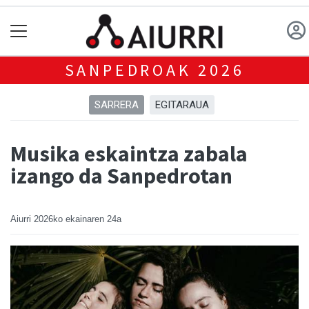
SANPEDROAK 2026
SARRERA
EGITARAUA
Musika eskaintza zabala
izango da Sanpedrotan
Aiurri
2026ko ekainaren 24a