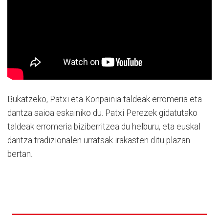
Bukatzeko, Patxi eta Konpainia taldeak erromeria eta
dantza saioa eskainiko du. Patxi Perezek gidatutako
taldeak erromeria biziberritzea du helburu, eta euskal
dantza tradizionalen urratsak irakasten ditu plazan
bertan.