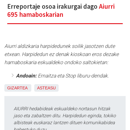
Erreportaje osoa irakurgai dago
Aiurri
695 hamaboskarian
Aiurri aldizkaria harpidedunek soilik jasotzen dute
etxean. Harpidedun ez denak kioskoan eros dezake
hamaboskaria eskualdeko ondoko saltokietan:
Andoain:
Ernaitza eta Stop liburu-dendak.
GIZARTEA
ASTEASU
AIURRI hedabideak eskualdeko nortasun hitzak
jaso eta zabaltzen ditu. Harpidedun eginda, tokiko
albisteak euskaraz lantzen dituen komunikabidea
babestuko duzu.