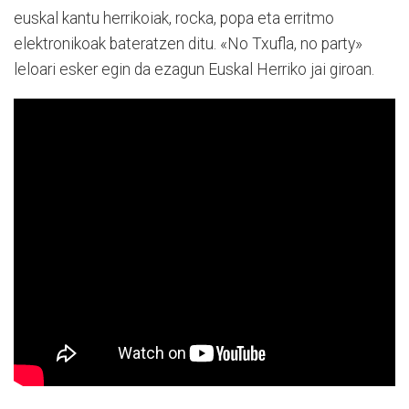
euskal kantu herrikoiak, rocka, popa eta erritmo
elektronikoak bateratzen ditu. «No Txufla, no party»
leloari esker egin da ezagun Euskal Herriko jai giroan.