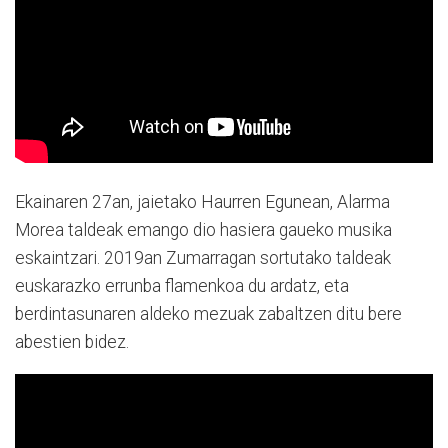
Ekainaren 27an, jaietako Haurren Egunean, Alarma
Morea taldeak emango dio hasiera gaueko musika
eskaintzari. 2019an Zumarragan sortutako taldeak
euskarazko errunba flamenkoa du ardatz, eta
berdintasunaren aldeko mezuak zabaltzen ditu bere
abestien bidez.