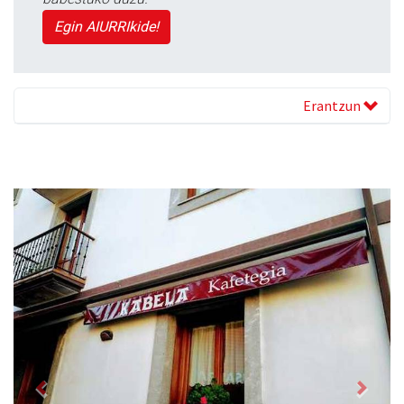
Egin AIURRIkide!
Erantzun
Previous
Next