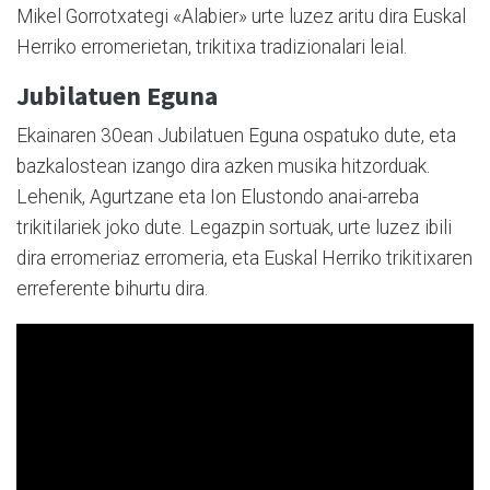
Mikel Gorrotxategi «Alabier» urte luzez aritu dira Euskal
Herriko erromerietan, trikitixa tradizionalari leial.
Jubilatuen Eguna
Ekainaren 30ean Jubilatuen Eguna ospatuko dute, eta
bazkalostean izango dira azken musika hitzorduak.
Lehenik, Agurtzane eta Ion Elustondo anai-arreba
trikitilariek joko dute. Legazpin sortuak, urte luzez ibili
dira erromeriaz erromeria, eta Euskal Herriko trikitixaren
erreferente bihurtu dira.