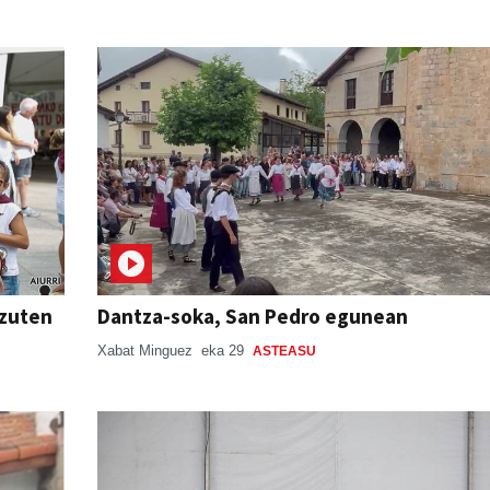
 zuten
Dantza-soka, San Pedro egunean
Xabat Minguez
eka 29
ASTEASU