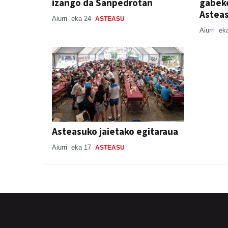
izango da Sanpedrotan
gabeko
Astea
Aiurri
eka 24
ASTEASU
Aiurri
ek
Asteasuko jaietako egitaraua
Aiurri
eka 17
ASTEASU