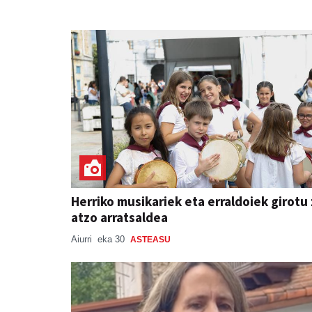
Herriko musikariek eta erraldoiek girotu
atzo arratsaldea
Aiurri
eka 30
ASTEASU