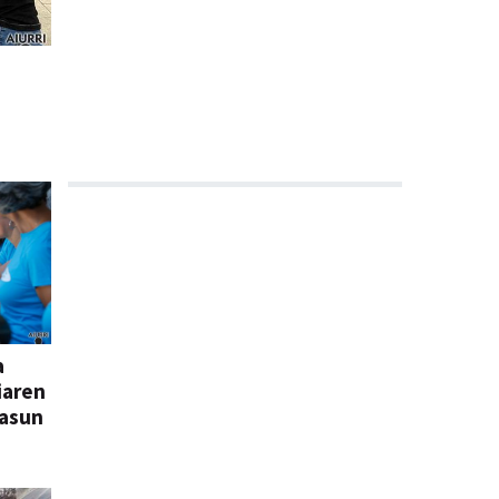
a
iaren
easun