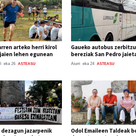
arren arteko herri kirol
Gaueko autobus zerbitzu
 jaien lehen egunean
bereziak San Pedro jaiet
il
eka 26
Aiurri
eka 24
ASTEASU
ASTEASU
i dezagun jazarpenik
Odol Emaileen Taldeak b