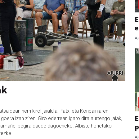
E
e
Ai
ak
saldean herri kirol jaialdia, Patxi eta Konpainiaren
E
oera izan ziren. Giro ederrean igaro dira aurtengo jaiak,
p
ntamañei begira daude dagoeneko. Albiste honetako
itezke.
Ai