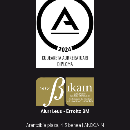
Aiurri.eus - Erroitz BM
Arantzibia plaza, 4-5 behea | ANDOAIN