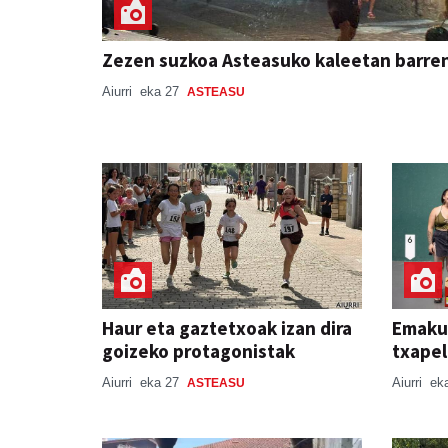
Zezen suzkoa Asteasuko kaleetan barre
Aiurri
eka 27
ASTEASU
Haur eta gaztetxoak izan dira
Emaku
goizeko protagonistak
txapel
Aiurri
eka 27
Aiurri
ek
ASTEASU