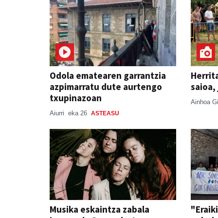
Odola ematearen garrantzia
Herrit
azpimarratu dute aurtengo
saioa,
txupinazoan
Ainhoa G
Aiurri
eka 26
ASTEASU
Musika eskaintza zabala
"Eraik