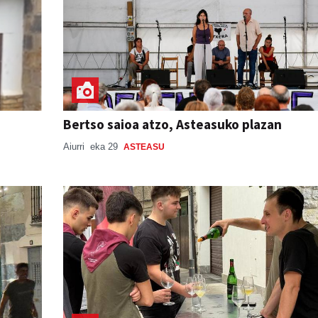
Bertso saioa atzo, Asteasuko plazan
Aiurri
eka 29
ASTEASU