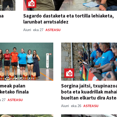
na
Sagardo dastaketa eta tortilla lehiaketa,
larunbat arratsaldez
Aiurri
eka 27
ASTEASU
meak palan
Sorgina jaitsi, txupinazo
ketako finala
bota eta kuadrillak maha
bueltan elkartu dira Ast
a 27
ASTEASU
Aiurri
eka 26
ASTEASU