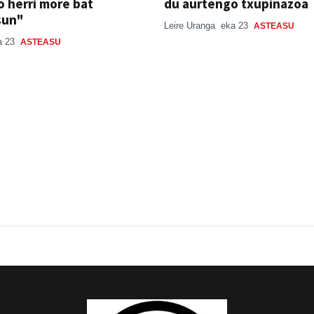
 herri more bat
du aurtengo txupinazoa
sun"
Leire Uranga
eka 23
ASTEASU
a 23
ASTEASU