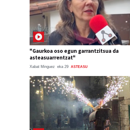
"Gaurkoa oso egun garrantzitsua da
asteasuarrentzat"
Xabat Minguez
eka 29
ASTEASU