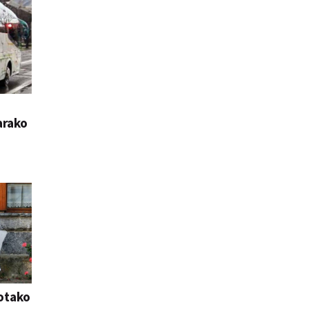
arako
otako