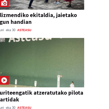
lizmendiko ekitaldia, jaietako
gun handian
urri
eka 30
ASTEASU
uriteengatik atzeratutako pilota
artidak
urri
eka 30
ASTEASU