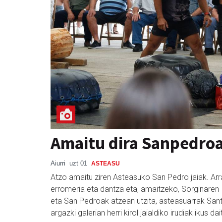
Amaitu dira Sanpedro
Aiurri
uzt 01
ASTEASU
Atzo amaitu ziren Asteasuko San Pedro jaiak. Arrat
erromeria eta dantza eta, amaitzeko, Sorginaren Ig
eta San Pedroak atzean utzita, asteasuarrak Sa
argazki galerian herri kirol jaialdiko irudiak ikus da