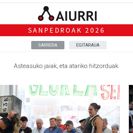
SANPEDROAK 2026
SARRERA
EGITARAUA
Asteasuko jaiak, eta atariko hitzorduak.