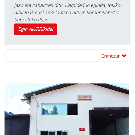
jaso eta zabaltzen ditu. Harpidedun eginda, tokiko
albisteak euskaraz lantzen dituen komunikabidea
babestuko duzu.
Egin AIURRIkide!
Erantzun