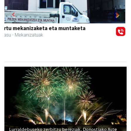
Previous
Next
Iturri-Ondo jatetxea
Asteasu
- Jatetxeak
Lurraldebuseko zerbitzu bereziak, Donostiako Aste