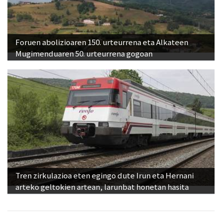
Foruen abolizioaren 150. urteurrena eta Alkateen
Mugimenduaren 50. urteurrena gogoan
Tren zirkulazioa eten egingo dute Irun eta Hernani
arteko geltokien artean, larunbat honetan hasita