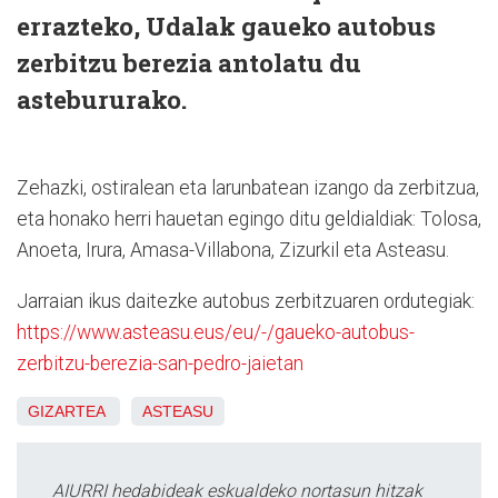
errazteko, Udalak gaueko autobus
zerbitzu berezia antolatu du
astebururako.
Zehazki, ostiralean eta larunbatean izango da zerbitzua,
eta honako herri hauetan egingo ditu geldialdiak: Tolosa,
Anoeta, Irura, Amasa-Villabona, Zizurkil eta Asteasu.
Jarraian ikus daitezke autobus zerbitzuaren ordutegiak:
https://www.asteasu.eus/eu/-/gaueko-autobus-
zerbitzu-berezia-san-pedro-jaietan
GIZARTEA
ASTEASU
AIURRI hedabideak eskualdeko nortasun hitzak