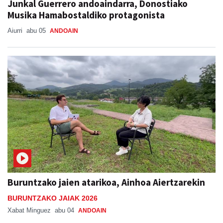
Junkal Guerrero andoaindarra, Donostiako
Musika Hamabostaldiko protagonista
Aiurri
abu 05
ANDOAIN
Buruntzako jaien atarikoa, Ainhoa Aiertzarekin
BURUNTZAKO JAIAK 2026
Xabat Minguez
abu 04
ANDOAIN