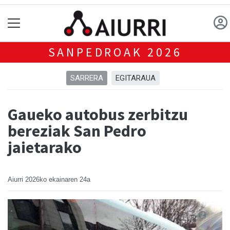
SANPEDROAK 2026
SARRERA
EGITARAUA
Gaueko autobus zerbitzu
bereziak San Pedro
jaietarako
Aiurri
2026ko ekainaren 24a