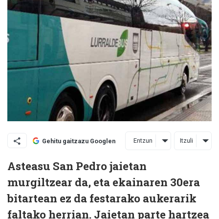
Entzun
Itzuli
Gehitu gaitzazu Googlen
Asteasu San Pedro jaietan
murgiltzear da, eta ekainaren 30era
bitartean ez da festarako aukerarik
faltako herrian. Jaietan parte hartzea