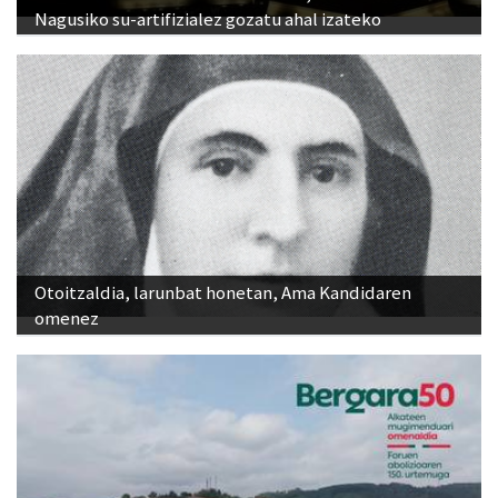
Nagusiko su-artifizialez gozatu ahal izateko
Otoitzaldia, larunbat honetan, Ama Kandidaren
omenez