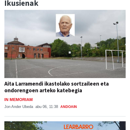
Ikusienak
Aita Larramendi ikastolako sortzaileen eta
ondorengoen arteko katebegia
IN MEMORIAM
Jon Ander Ubeda
abu 06, 11:38
ANDOAIN