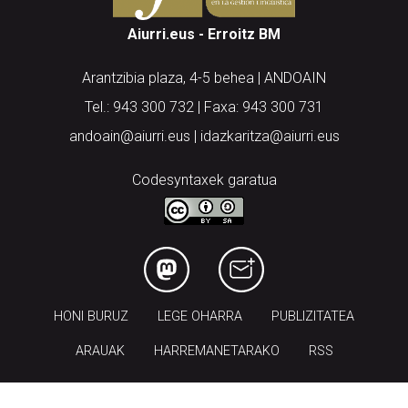
Aiurri.eus - Erroitz BM
Arantzibia plaza, 4-5 behea | ANDOAIN
Tel.: 943 300 732 | Faxa: 943 300 731
andoain@aiurri.eus | idazkaritza@aiurri.eus
Codesyntaxek garatua
HONI BURUZ
LEGE OHARRA
PUBLIZITATEA
ARAUAK
HARREMANETARAKO
RSS