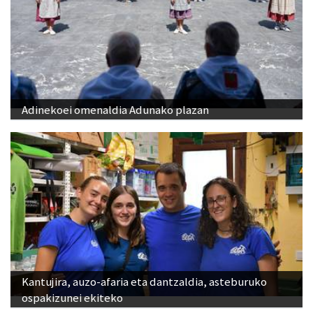
Adinekoei omenaldia Adunako plazan
Kantujira, auzo-afaria eta dantzaldia, asteburuko
ospakizunei ekiteko