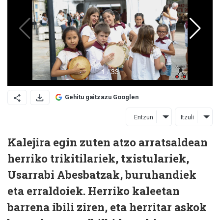
Gehitu gaitzazu Googlen
Entzun
Itzuli
Kalejira egin zuten atzo arratsaldean
herriko trikitilariek, txistulariek,
Usarrabi Abesbatzak, buruhandiek
eta erraldoiek. Herriko kaleetan
barrena ibili ziren, eta herritar askok