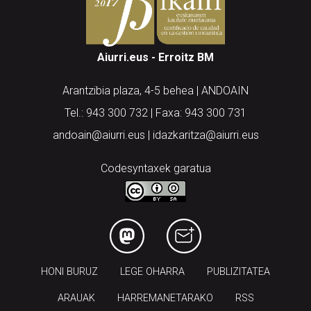
Aiurri.eus - Erroitz BM
Arantzibia plaza, 4-5 behea | ANDOAIN
Tel.: 943 300 732 | Faxa: 943 300 731
andoain@aiurri.eus | idazkaritza@aiurri.eus
Codesyntaxek garatua
HONI BURUZ
LEGE OHARRA
PUBLIZITATEA
ARAUAK
HARREMANETARAKO
RSS