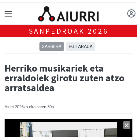
SANPEDROAK 2026
SARRERA
EGITARAUA
Herriko musikariek eta
erraldoiek girotu zuten atzo
arratsaldea
Aiurri
2026ko ekainaren 30a