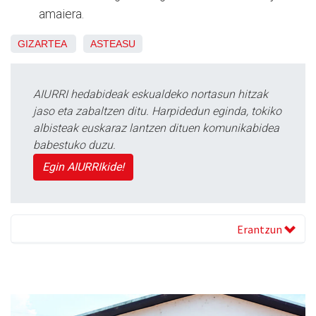
amaiera.
GIZARTEA
ASTEASU
AIURRI hedabideak eskualdeko nortasun hitzak
jaso eta zabaltzen ditu. Harpidedun eginda, tokiko
albisteak euskaraz lantzen dituen komunikabidea
babestuko duzu.
Egin AIURRIkide!
Erantzun