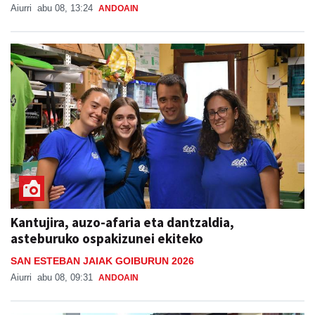
Aiurri
abu 08, 13:24
ANDOAIN
Kantujira, auzo-afaria eta dantzaldia,
asteburuko ospakizunei ekiteko
SAN ESTEBAN JAIAK GOIBURUN 2026
Aiurri
abu 08, 09:31
ANDOAIN