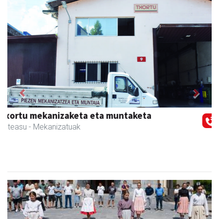
Previous
Next
AMC Mecanocaucho
Asteasu
- Industria hornidurak