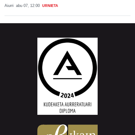
Aiurri
abu 07, 12:00
URNIETA