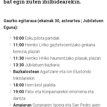
bat egin zuten ibilbidearekin.
Gaurko egitaraua (ekainak 30, asteartea | Jubilatuen
Eguna):
10:00
Esku pilota partidak
11:00
Herriko LHko gaztetxoentzako ginkana
berezia, plazan.
11:30
Herriko HHko haurrentzako jolasak, plazan.
13:30
Jubilatuen bazkaria.
Bazkalostean
Agurtzane eta Ion Elustondo
trikitilariekin.
18:00
Herri kirol jaialdia.
19:00
Patxi eta Konpainiarekin erromeria eta
dantza.
Amaieran
Sorginaren Igoera eta San Pedro jaien