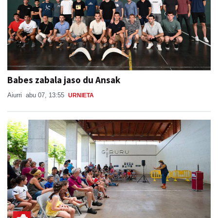
Babes zabala jaso du Ansak
Aiurri
abu 07, 13:55
URNIETA