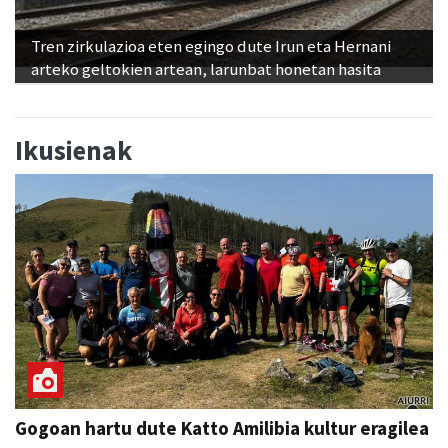
Tren zirkulazioa eten egingo dute Irun eta Hernani
arteko geltokien artean, larunbat honetan hasita
Ikusienak
Gogoan hartu dute Katto Amilibia kultur eragilea