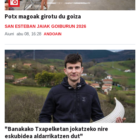
Potx magoak girotu du goiza
SAN ESTEBAN JAIAK GOIBURUN 2026
Aiurri
abu 08, 16:28
ANDOAIN
"Banakako Txapelketan jokatzeko nire
eskubidea aldarrikatzen dut"