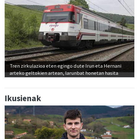
Tren zirkulazioa eten egingo dute Irun eta Hernani
arteko geltokien artean, larunbat honetan hasita
Ikusienak