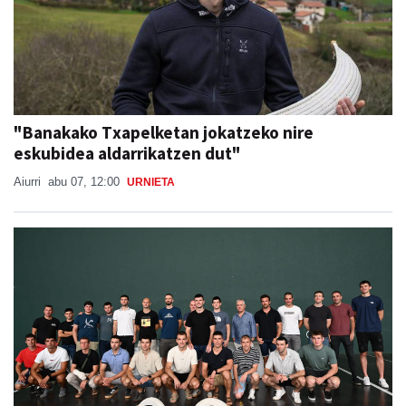
"Banakako Txapelketan jokatzeko nire
eskubidea aldarrikatzen dut"
Aiurri
abu 07, 12:00
URNIETA