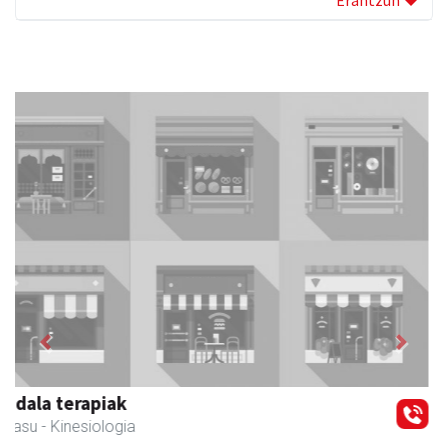
Previous
Next
Kabela
Asteasu
- Gozotegiak