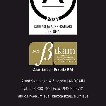
Aiurri.eus - Erroitz BM
Arantzibia plaza, 4-5 behea | ANDOAIN
Tel.: 943 300 732 | Faxa: 943 300 731
andoain@aiurri.eus | idazkaritza@aiurri.eus
Codesyntaxek garatua