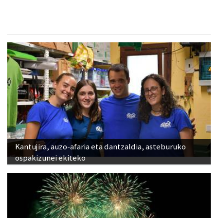
Kantujira, auzo-afaria eta dantzaldia, asteburuko
ospakizunei ekiteko