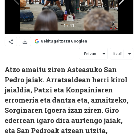
Gehitu gaitzazu Googlen
Entzun
Itzuli
Atzo amaitu ziren Asteasuko San
Pedro jaiak. Arratsaldean herri kirol
jaialdia, Patxi eta Konpainiaren
erromeria eta dantza eta, amaitzeko,
Sorginaren Igoera izan ziren. Giro
ederrean igaro dira aurtengo jaiak,
eta San Pedroak atzean utzita,