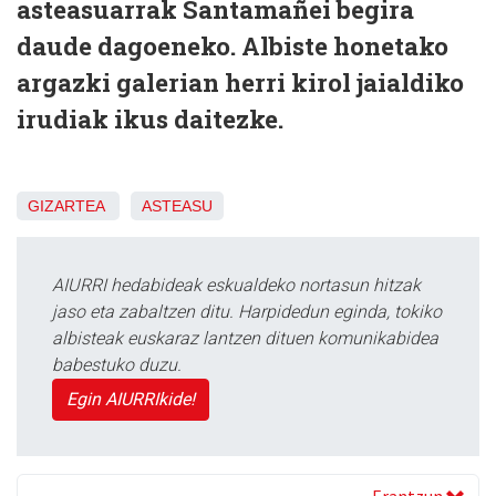
asteasuarrak Santamañei begira
daude dagoeneko. Albiste honetako
argazki galerian herri kirol jaialdiko
irudiak ikus daitezke.
GIZARTEA
ASTEASU
AIURRI hedabideak eskualdeko nortasun hitzak
jaso eta zabaltzen ditu. Harpidedun eginda, tokiko
albisteak euskaraz lantzen dituen komunikabidea
babestuko duzu.
Egin AIURRIkide!
Erantzun