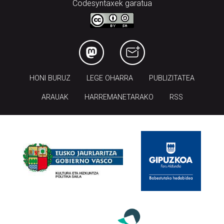
HONI BURUZ
LEGE OHARRA
PUBLIZITATEA
ARAUAK
HARREMANETARAKO
RSS