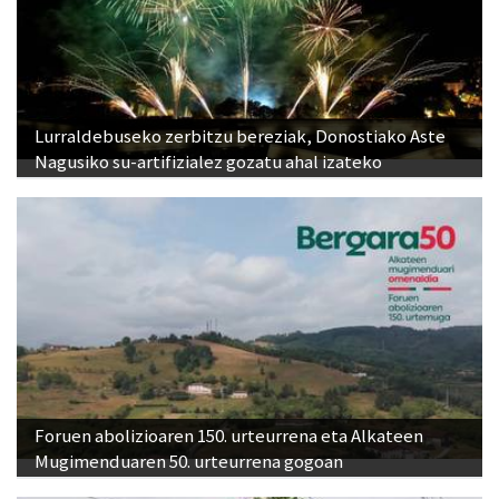
Lurraldebuseko zerbitzu bereziak, Donostiako Aste
Nagusiko su-artifizialez gozatu ahal izateko
Foruen abolizioaren 150. urteurrena eta Alkateen
Mugimenduaren 50. urteurrena gogoan