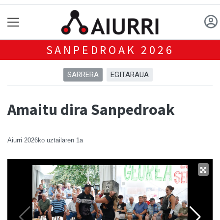
SANPEDROAK 2026
SARRERA
EGITARAUA
Amaitu dira Sanpedroak
Aiurri
2026ko uztailaren 1a