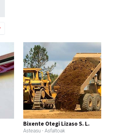
Bixente Otegi Lizaso S. L.
Asteasu
- Asfaltoak