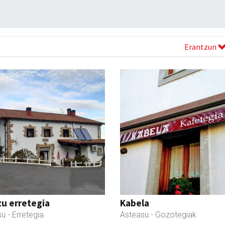
Erantzun
zu erretegia
Kabela
su
- Erretegia
Asteasu
- Gozotegiak