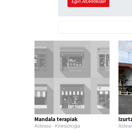
Egin AIURRIkide!
Mandala terapiak
Izurt
Asteasu
- Kinesiologia
Astea