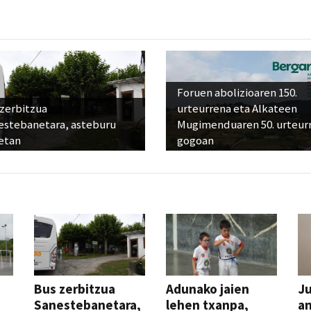
Foruen abolizioaren 150.
 zerbitzua
urteurrena eta Alkateen
estebanetara, asteburu
Mugimenduaren 50. urteur
etan
gogoan
Bus zerbitzua
Adunako jaien
Ju
Sanestebanetara,
lehen txanpa,
an