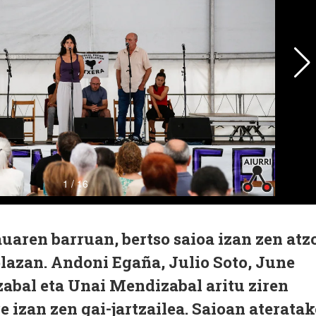
auaren barruan, bertso saioa izan zen atz
lazan. Andoni Egaña, Julio Soto, June
zabal eta Unai Mendizabal aritu ziren
e izan zen gai-jartzailea. Saioan aterata