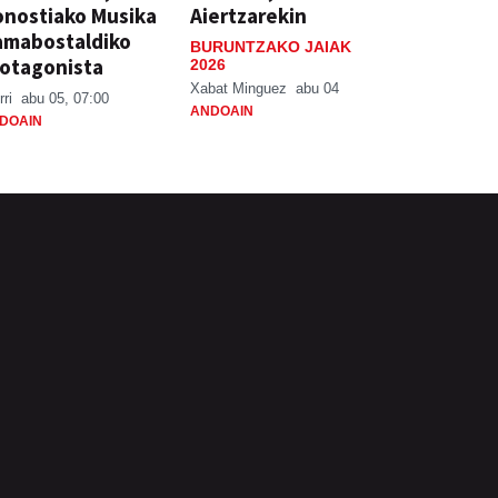
nostiako Musika
Aiertzarekin
amabostaldiko
BURUNTZAKO JAIAK
otagonista
2026
Xabat Minguez
abu 04
rri
abu 05, 07:00
ANDOAIN
DOAIN