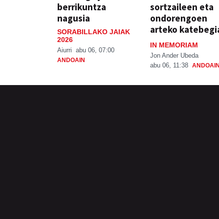
berrikuntza
sortzaileen eta
nagusia
ondorengoen
arteko katebegi
SORABILLAKO JAIAK
2026
IN MEMORIAM
Aiurri
abu 06, 07:00
Jon Ander Ubeda
ANDOAIN
abu 06, 11:38
ANDOAI