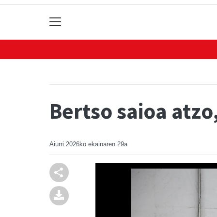
Bertso saioa atzo
Aiurri
2026ko ekainaren 29a