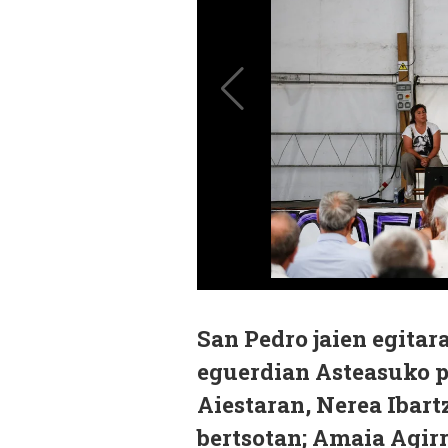
San Pedro jaien egitar
eguerdian Asteasuko p
Aiestaran, Nerea Ibart
bertsotan; Amaia Agirr