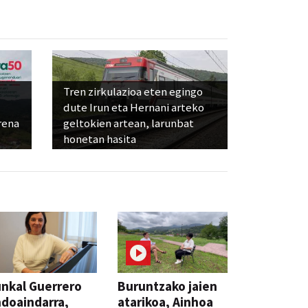
Tren zirkulazioa eten egingo
dute Irun eta Hernani arteko
rena
geltokien artean, larunbat
honetan hasita
nkal Guerrero
Buruntzako jaien
doaindarra,
atarikoa, Ainhoa