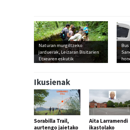
Naturan murgiltzeko
Bus
jarduerak, Leizaran Bisitarien
San
Etxearen eskutik
hon
Ikusienak
Sorabilla Trail,
Aita Larramendi
aurtengo jaietako
ikastolako