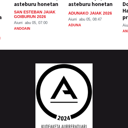
asteburu honetan
asteburu honetan
Do
H
SAN ESTEBAN JAIAK
ADUNAKO JAIAK 2026
a
pr
GOIBURUN 2026
Aiurri
abu 05, 08:47
Aiurri
abu 05, 07:00
ADUNA
Aiu
ANDOAIN
AN
N