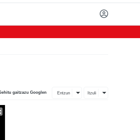
Gehitu gaitzazu Googlen
Entzun
Itzuli