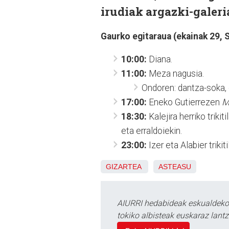
irudiak argazki-galeri
Gaurko egitaraua (ekainak 29, 
10:00:
Diana.
11:00:
Meza nagusia.
Ondoren: dantza-soka, 
17:00:
Eneko Gutierrezen
M
18:30:
Kalejira herriko trikit
eta erraldoiekin.
23:00:
Izer eta Alabier trikit
GIZARTEA
ASTEASU
AIURRI hedabideak eskualdeko n
tokiko albisteak euskaraz lan