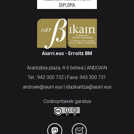
Aiurri.eus - Erroitz BM
Arantzibia plaza, 4-5 behea | ANDOAIN
Tel.: 943 300 732 | Faxa: 943 300 731
andoain@aiurri.eus | idazkaritza@aiurri.eus
Codesyntaxek garatua