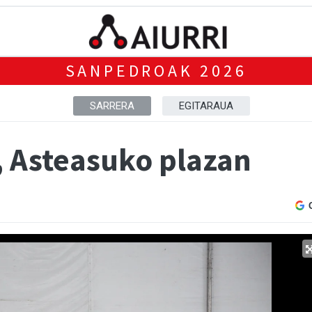
SANPEDROAK 2026
SARRERA
EGITARAUA
, Asteasuko plazan