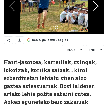
Gehitu gaitzazu Googlen
Entzun
Itzuli
Harri-jasotzea, karretilak, txingak,
lokotxak, korrika saioak... kirol
ezberdinetan lehiatu ziren atzo
gaztea asteasuarrak. Bost talderen
arteko lehia polita eskaini zuten.
Azken egunetako bero zakarrak