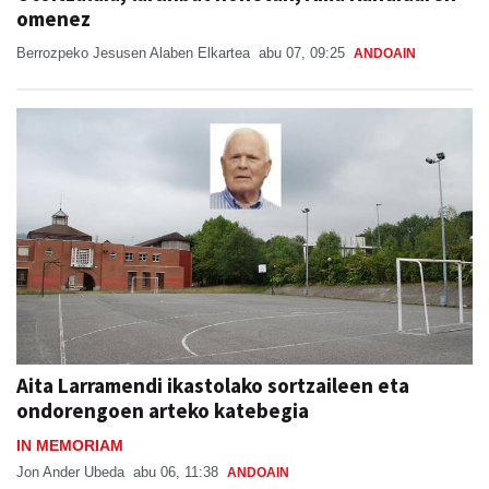
omenez
Berrozpeko Jesusen Alaben Elkartea
abu 07, 09:25
ANDOAIN
Aita Larramendi ikastolako sortzaileen eta
ondorengoen arteko katebegia
IN MEMORIAM
Jon Ander Ubeda
abu 06, 11:38
ANDOAIN