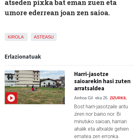
atseden pixka bat eman zuen eta
umore ederrean joan zen saioa.
KIROLA
ASTEASU
Erlazionatuak
Harri-jasotze
saioarekin hasi zuten
arratsaldea
Ainhoa Gil
eka 26
ZIZURKIL
Bost harri-jasotzaile aritu
ziren nor baino nor. Bi
minutuko saioan, harriari
ahalik eta altxalde gehien
ematea zen erronka.