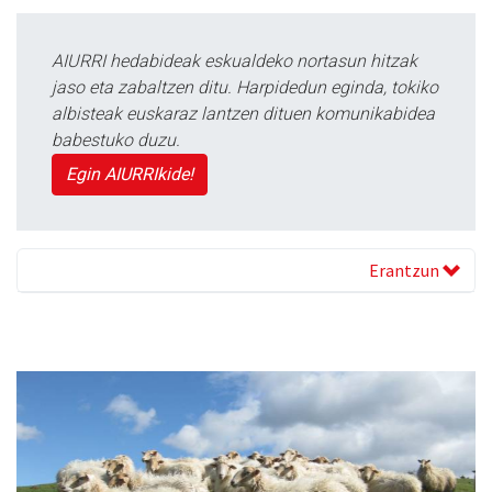
AIURRI hedabideak eskualdeko nortasun hitzak
jaso eta zabaltzen ditu. Harpidedun eginda, tokiko
albisteak euskaraz lantzen dituen komunikabidea
babestuko duzu.
Egin AIURRIkide!
Erantzun