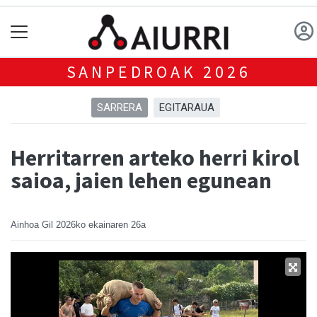
SANPEDROAK 2026
SARRERA
EGITARAUA
Herritarren arteko herri kirol
saioa, jaien lehen egunean
Ainhoa Gil
2026ko ekainaren 26a