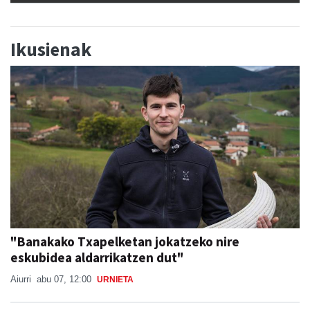
Ikusienak
"Banakako Txapelketan jokatzeko nire
eskubidea aldarrikatzen dut"
Aiurri
abu 07, 12:00
URNIETA