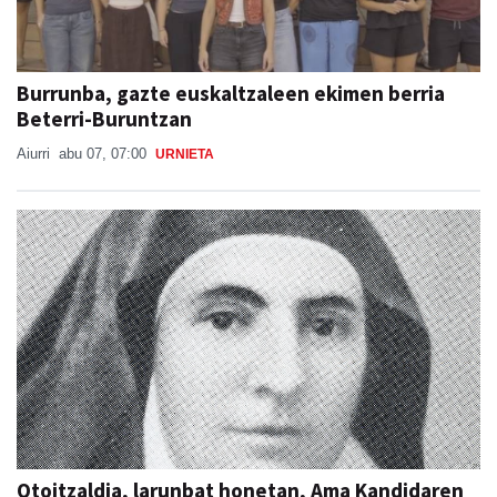
Burrunba, gazte euskaltzaleen ekimen berria
Beterri-Buruntzan
Aiurri
abu 07, 07:00
URNIETA
Otoitzaldia, larunbat honetan, Ama Kandidaren