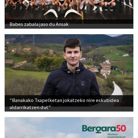
Babes zabala jaso du Ansak
"Banakako Txapelketan jokatzeko nire eskubidea
aldarrikatzen dut"