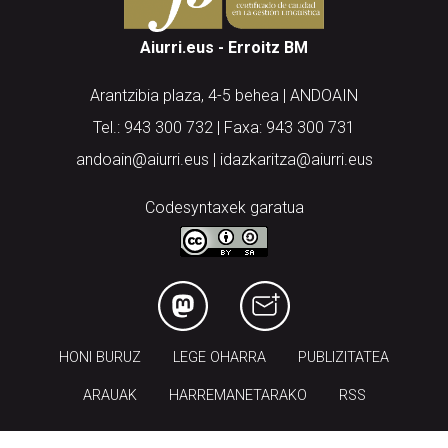
Aiurri.eus - Erroitz BM
Arantzibia plaza, 4-5 behea | ANDOAIN
Tel.: 943 300 732 | Faxa: 943 300 731
andoain@aiurri.eus | idazkaritza@aiurri.eus
Codesyntaxek garatua
HONI BURUZ
LEGE OHARRA
PUBLIZITATEA
ARAUAK
HARREMANETARAKO
RSS