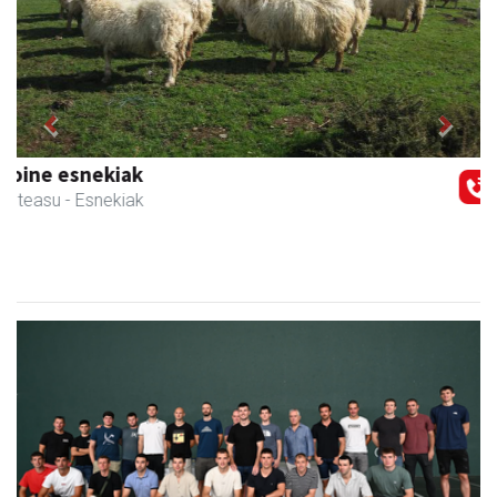
Previous
Next
Iturri-Ondo jatetxea
Asteasu
- Jatetxeak