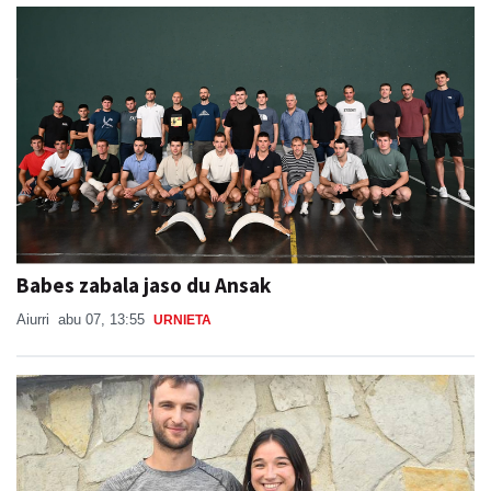
Babes zabala jaso du Ansak
Aiurri
abu 07, 13:55
URNIETA