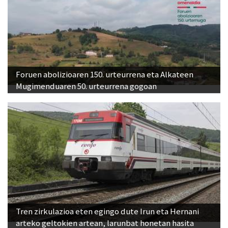
Foruen abolizioaren 150. urteurrena eta Alkateen
Mugimenduaren 50. urteurrena gogoan
Tren zirkulazioa eten egingo dute Irun eta Hernani
arteko geltokien artean, larunbat honetan hasita