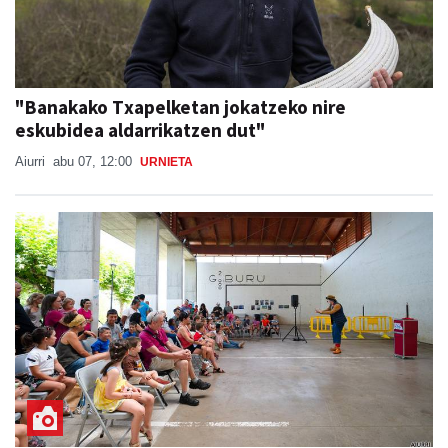
"Banakako Txapelketan jokatzeko nire
eskubidea aldarrikatzen dut"
Aiurri
abu 07, 12:00
URNIETA