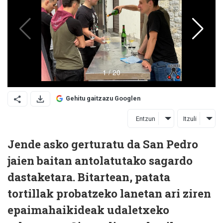
Gehitu gaitzazu Googlen
Entzun
Itzuli
Jende asko gerturatu da San Pedro
jaien baitan antolatutako sagardo
dastaketara. Bitartean, patata
tortillak probatzeko lanetan ari ziren
epaimahaikideak udaletxeko