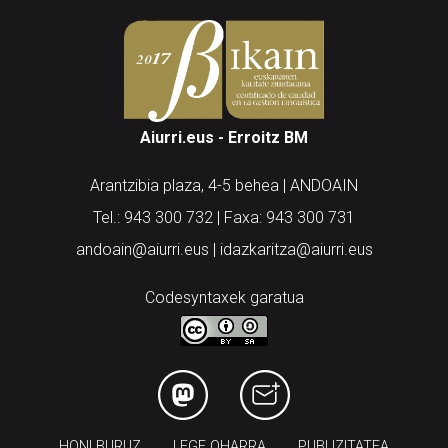
Aiurri.eus - Erroitz BM
Arantzibia plaza, 4-5 behea | ANDOAIN
Tel.: 943 300 732 | Faxa: 943 300 731
andoain@aiurri.eus | idazkaritza@aiurri.eus
Codesyntaxek garatua
HONI BURUZ
LEGE OHARRA
PUBLIZITATEA