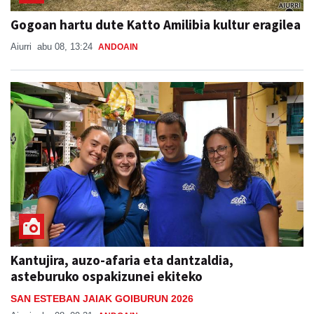
Gogoan hartu dute Katto Amilibia kultur eragilea
Aiurri
abu 08, 13:24
ANDOAIN
Kantujira, auzo-afaria eta dantzaldia,
asteburuko ospakizunei ekiteko
SAN ESTEBAN JAIAK GOIBURUN 2026