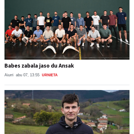
Babes zabala jaso du Ansak
Aiurri
abu 07, 13:55
URNIETA