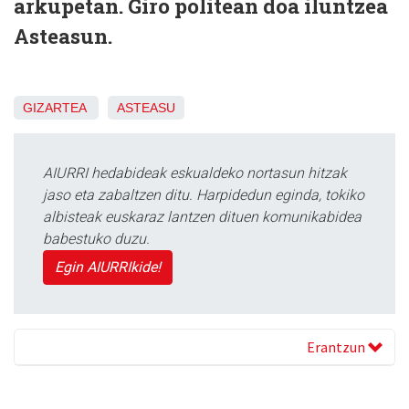
arkupetan. Giro politean doa iluntzea
Asteasun.
GIZARTEA
ASTEASU
AIURRI hedabideak eskualdeko nortasun hitzak
jaso eta zabaltzen ditu. Harpidedun eginda, tokiko
albisteak euskaraz lantzen dituen komunikabidea
babestuko duzu.
Egin AIURRIkide!
Erantzun