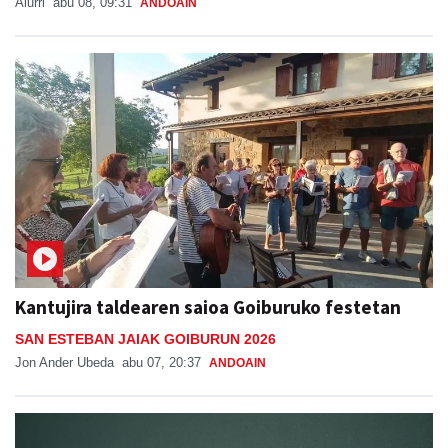
Aiurri
abu 08, 09:31
ANDOAIN
Kantujira taldearen saioa Goiburuko festetan
SAN ESTEBAN JAIAK GOIBURUN 2026
Jon Ander Ubeda
abu 07, 20:37
ANDOAIN