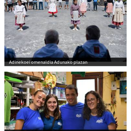
Adinekoei omenaldia Adunako plazan