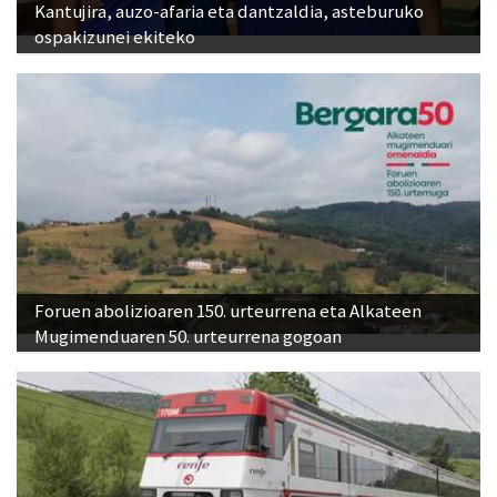
Kantujira, auzo-afaria eta dantzaldia, asteburuko
ospakizunei ekiteko
Foruen abolizioaren 150. urteurrena eta Alkateen
Mugimenduaren 50. urteurrena gogoan