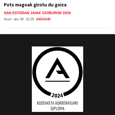
Potx magoak girotu du goiza
SAN ESTEBAN JAIAK GOIBURUN 2026
Aiurri
abu 08, 16:28
ANDOAIN