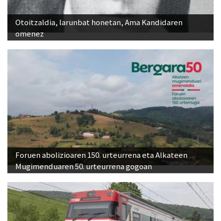
Otoitzaldia, larunbat honetan, Ama Kandidaren
omenez
Foruen abolizioaren 150. urteurrena eta Alkateen
Mugimenduaren 50. urteurrena gogoan