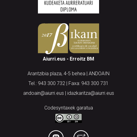
Aiurri.eus - Erroitz BM
Arantzibia plaza, 4-5 behea | ANDOAIN
Tel.: 943 300 732 | Faxa: 943 300 731
andoain@aiurri.eus | idazkaritza@aiurri.eus
Codesyntaxek garatua