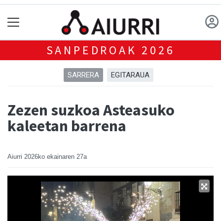
SANPEDROAK 2026
SARRERA
EGITARAUA
Zezen suzkoa Asteasuko
kaleetan barrena
Aiurri
2026ko ekainaren 27a