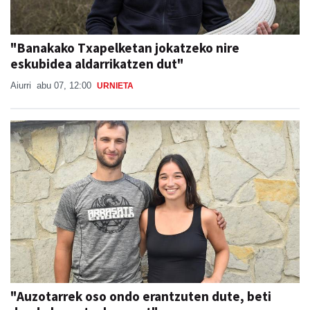
"Banakako Txapelketan jokatzeko nire
eskubidea aldarrikatzen dut"
Aiurri
abu 07, 12:00
URNIETA
"Auzotarrek oso ondo erantzuten dute, beti