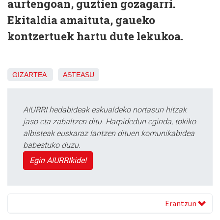
aurtengoan, guztien gozagarri.
Ekitaldia amaituta, gaueko
kontzertuek hartu dute lekukoa.
GIZARTEA
ASTEASU
AIURRI hedabideak eskualdeko nortasun hitzak
jaso eta zabaltzen ditu. Harpidedun eginda, tokiko
albisteak euskaraz lantzen dituen komunikabidea
babestuko duzu.
Egin AIURRIkide!
Erantzun