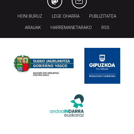
HONI BURUZ
LEGE OHARRA
PUBLIZITATEA
ARAUAK
HARREMANETARAKO
RSS