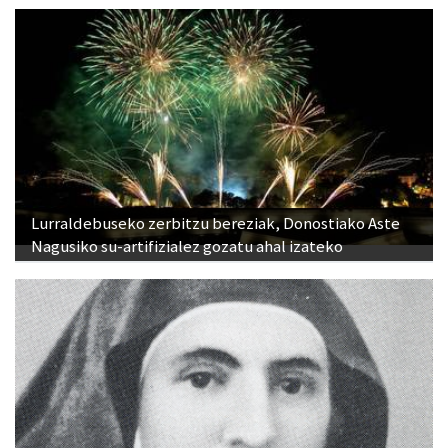
Lurraldebuseko zerbitzu bereziak, Donostiako Aste
Nagusiko su-artifizialez gozatu ahal izateko