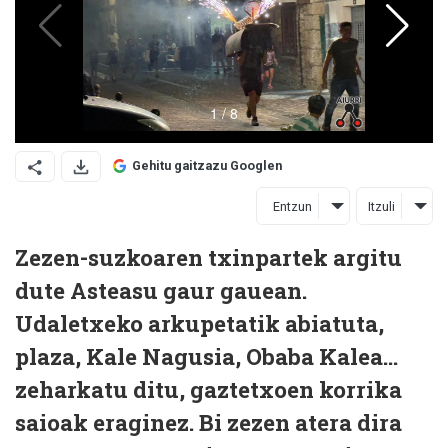
Gehitu gaitzazu Googlen
Entzun
Itzuli
Zezen-suzkoaren txinpartek argitu
dute Asteasu gaur gauean.
Udaletxeko arkupetatik abiatuta,
plaza, Kale Nagusia, Obaba Kalea...
zeharkatu ditu, gaztetxoen korrika
saioak eraginez. Bi zezen atera dira