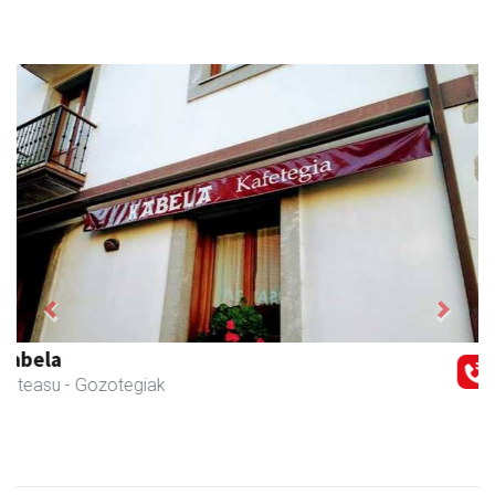
Previous
Next
AMC Mecanocaucho
Asteasu
- Industria hornidurak