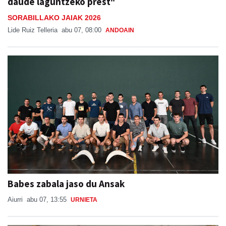
daude laguntzeko prest"
SORABILLAKO JAIAK 2026
Lide Ruiz Telleria
abu 07, 08:00
ANDOAIN
Babes zabala jaso du Ansak
Aiurri
abu 07, 13:55
URNIETA