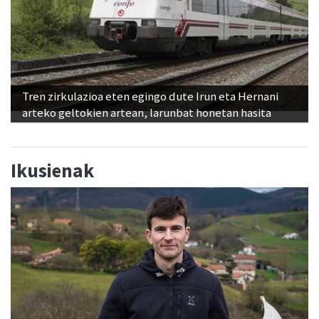
Tren zirkulazioa eten egingo dute Irun eta Hernani
arteko geltokien artean, larunbat honetan hasita
Ikusienak