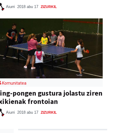
Aiurri
2018 abu 17
ZIZURKIL
Komunitatea
ing-pongen gustura jolastu ziren
xikienak frontoian
Aiurri
2018 abu 17
ZIZURKIL