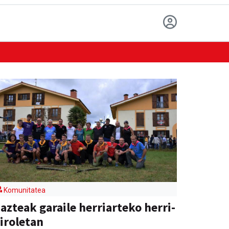
Komunitatea
azteak garaile herriarteko herri-
iroletan