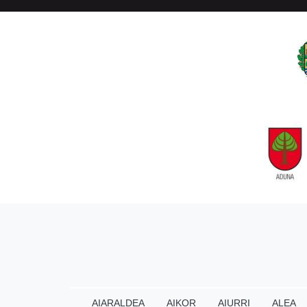
AIARALDEA
AIKOR
AIURRI
ALEA