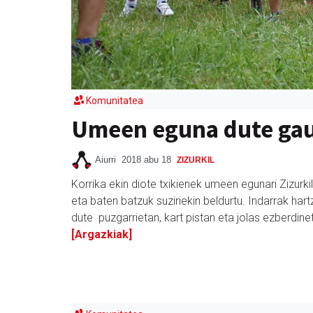
Komunitatea
Umeen eguna dute gau
Aiurri
2018 abu 18
ZIZURKIL
Korrika ekin diote txikienek umeen egunari Zizurkil 
eta baten batzuk suziriekin beldurtu. Indarrak har
dute puzgarrietan, kart pistan eta jolas ezberdi
[Argazkiak]