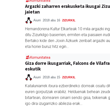
Komunitatea
Argazki zaharren erakusketa ikusgai Zizu
jaietan
Aiurri
2018 abu 16
ZIZURKIL
Hernandorena Kultur Elkarteak 10 mila argazki ing
ditu Zizurkilgo baserrien, ermiten eta paisaien irudi
Bertako kide den Joxin Azkuek zenbait argazki a
eta horiei buruz hitz egin…
Komunitatea
Giza dorre ikusgarriak, Falcons de Vilafr
eskutik
Aiurri
2018 abu 15
ZIZURKIL
Kataluniarrek itxura ezberdineko dorreak osatu di
euren gorputzak erabiliz. Helduenak behean zeud
bitartean, dorrearen oinarri sendo gisa, txikienak 
igo dira izugarrizko abilezia erak…