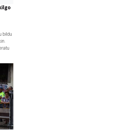
kilgo
 bildu
in.
eratu