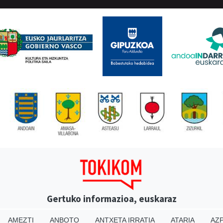
Gertuko informazioa, euskaraz
AMEZTI
ANBOTO
ANTXETA IRRATIA
ATARIA
AZP