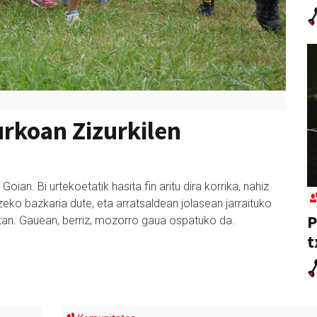
rkoan Zizurkilen
Goian. Bi urtekoetatik hasita fin aritu dira korrika, nahiz
tzeko bazkaria dute, eta arratsaldean jolasean jarraituko
P
netan. Gauean, berriz, mozorro gaua ospatuko da.
t