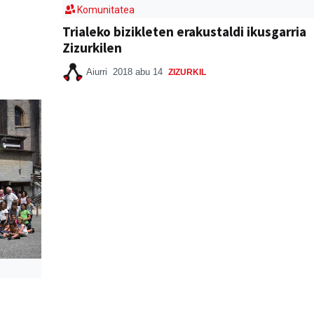
Komunitatea
Trialeko bizikleten erakustaldi ikusgarria
Zizurkilen
Aiurri
2018 abu 14
ZIZURKIL