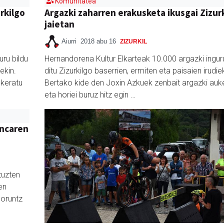
Komunitatea
rkilgo
Argazki zaharren erakusketa ikusgai Zizur
jaietan
Aiurri
2018 abu 16
ZIZURKIL
uru bildu
Hernandorena Kultur Elkarteak 10.000 argazki inguru
ekin.
ditu Zizurkilgo baserrien, ermiten eta paisaien irudiek
ukeratu
Bertako kide den Joxin Azkuek zenbait argazki auk
eta horiei buruz hitz egin …
ancaren
tuzten
en
goruntz