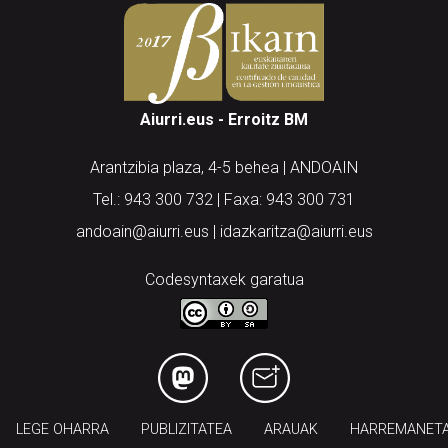
Aiurri.eus - Erroitz BM
Arantzibia plaza, 4-5 behea | ANDOAIN
Tel.: 943 300 732 | Faxa: 943 300 731
andoain@aiurri.eus | idazkaritza@aiurri.eus
Codesyntaxek garatua
LEGE OHARRA
PUBLIZITATEA
ARAUAK
HARREMANET