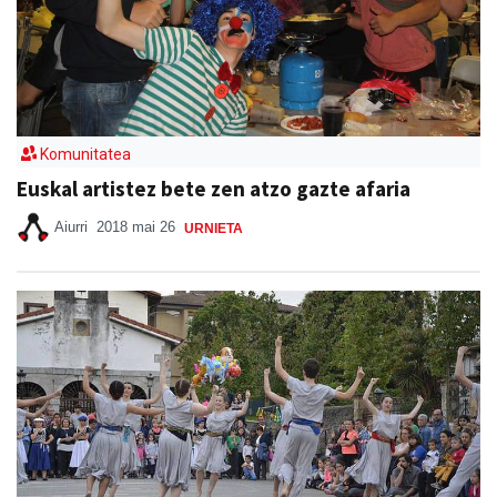
Komunitatea
Euskal artistez bete zen atzo gazte afaria
Aiurri
2018 mai 26
URNIETA