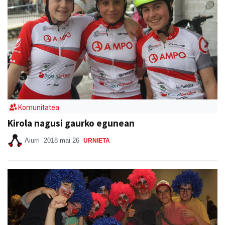
Komunitatea
Kirola nagusi gaurko egunean
Aiurri
2018 mai 26
URNIETA