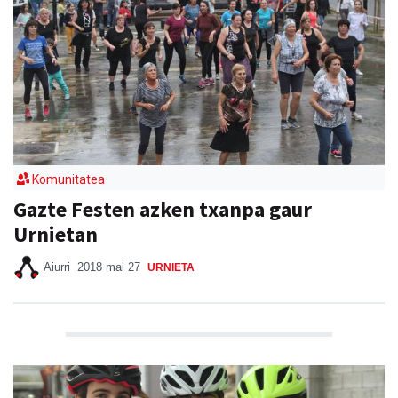
Komunitatea
Gazte Festen azken txanpa gaur
Urnietan
Aiurri
2018 mai 27
URNIETA