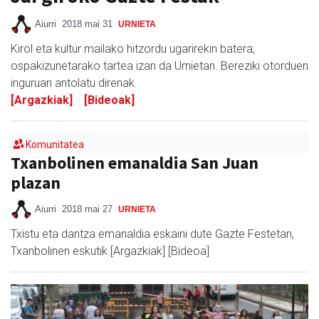
Aiurri
2018 mai 31
URNIETA
Kirol eta kultur mailako hitzordu ugarirekin batera,
ospakizunetarako tartea izan da Urnietan. Bereziki otorduen
inguruan antolatu direnak.
[Argazkiak]
[Bideoak]
Komunitatea
Txanbolinen emanaldia San Juan
plazan
Aiurri
2018 mai 27
URNIETA
Txistu eta dantza emanaldia eskaini dute Gazte Festetan,
Txanbolinen eskutik.[Argazkiak] [Bideoa]