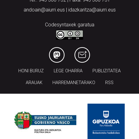
andoain@aiurri.eus | idazkaritza@aiurri.eus
Codesyntaxek garatua
HONI BURUZ
LEGE OHARRA
PUBLIZITATEA
ARAUAK
HARREMANETARAKO
RSS