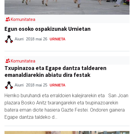
Komunitatea
Egun osoko ospakizunak Urnietan
Aiurri
2018 mai 26
URNIETA
Komunitatea
Txupinazoa eta Egape dantza taldearen
emanaldiarekin abiatu dira festak
Aiurri
2018 mai 25
URNIETA
Herriko buruhandi eta erraldoien kalejirarekin eta San Joan
plazara Bosko Anitz txarangarekin eta txupinazoarekin
batera eman diote hasiera Gazte Festei. Ondoren gainera
Egape dantza taldeko d…