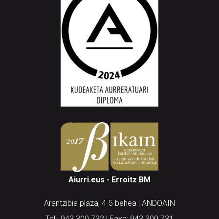
Aiurri.eus - Erroitz BM
Arantzibia plaza, 4-5 behea | ANDOAIN
Tel.: 943 300 732 | Faxa: 943 300 731