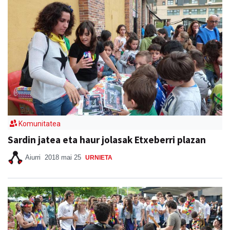
Komunitatea
Sardin jatea eta haur jolasak Etxeberri plazan
Aiurri
2018 mai 25
URNIETA