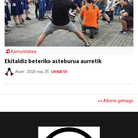
Komunitatea
Ekitaldiz beteriko asteburua aurretik
Aiurri
2018 mai 25
URNIETA
»» Albiste gehiago