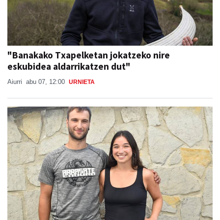
"Banakako Txapelketan jokatzeko nire
eskubidea aldarrikatzen dut"
Aiurri
abu 07, 12:00
URNIETA