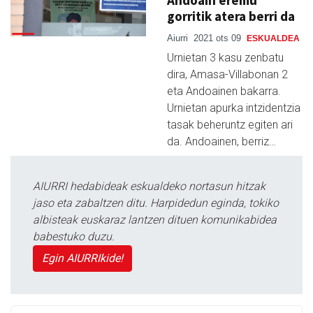
gorritik atera berri da
Aiurri
2021 ots 09
ESKUALDEA
Urnietan 3 kasu zenbatu
dira, Amasa-Villabonan 2
eta Andoainen bakarra.
Urnietan apurka intzidentzia
tasak beheruntz egiten ari
da. Andoainen, berriz…
AIURRI hedabideak eskualdeko nortasun hitzak
jaso eta zabaltzen ditu. Harpidedun eginda, tokiko
albisteak euskaraz lantzen dituen komunikabidea
babestuko duzu.
Egin AIURRIkide!