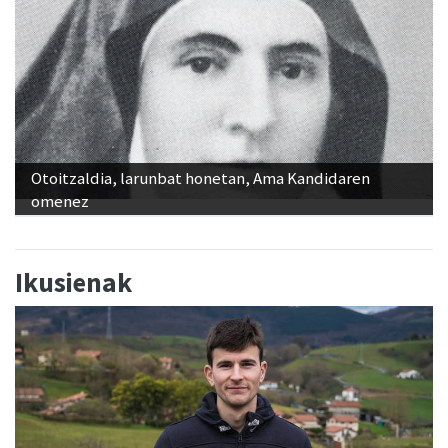
Otoitzaldia, larunbat honetan, Ama Kandidaren
omenez
Ikusienak