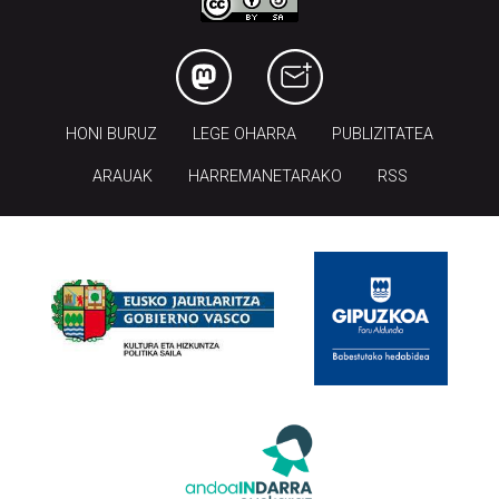
HONI BURUZ
LEGE OHARRA
PUBLIZITATEA
ARAUAK
HARREMANETARAKO
RSS