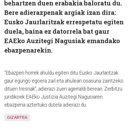
behartzen duen erabakia baloratu du.
Bere adierazpenak argiak izan dira:
Eusko Jaurlaritzak errespetatu egiten
duela, baina ez datorrela bat gaur
EAEko Auzitegi Nagusiak emandako
ebazpenarekin.
“Ebazpen horrek ahuldu egiten ditu Eusko Jaurlaritzak
gaur egungo egoera zail eta ahulean osasuna zaintzeko
dituen tresnak”, adierazi zuen agerraldi berean. Zerbitzu
juridikoek EAEko Justizia Auzitegi Nagusiaren
ebazpena aztertuko dutela adierazi du.
GIZARTEA