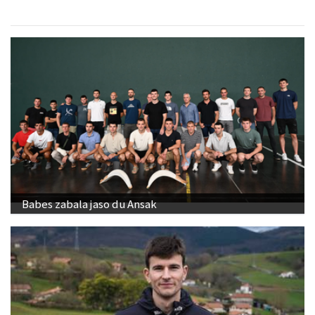
Babes zabala jaso du Ansak