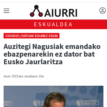
ESKUALDEA
COVID19 | DATUAK EGUNEZ EGUN
Auzitegi Nagusiak emandako
ebazpenarekin ez dator bat
Eusko Jaurlaritza
Aiurri
2021eko otsailaren 10a