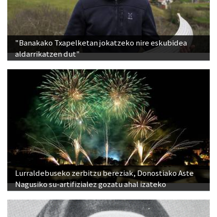
"Banakako Txapelketan jokatzeko nire eskubidea
aldarrikatzen dut"
Lurraldebuseko zerbitzu bereziak, Donostiako Aste
Nagusiko su-artifizialez gozatu ahal izateko