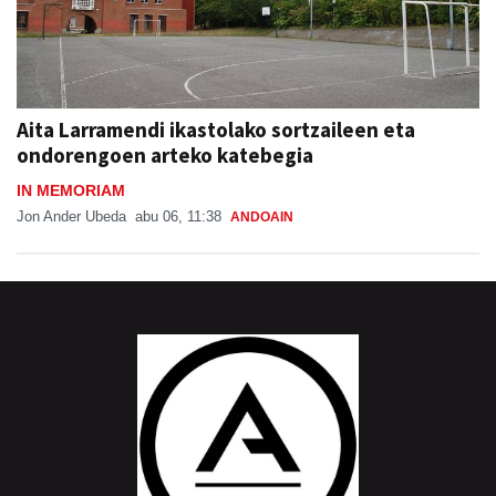
Aita Larramendi ikastolako sortzaileen eta
ondorengoen arteko katebegia
IN MEMORIAM
Jon Ander Ubeda
abu 06, 11:38
ANDOAIN