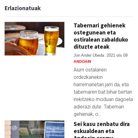
Erlazionatuak
Tabernari gehienek
ostegunean eta
ostiralean zabalduko
dituzte ateak
Jon Ander Ubeda
2021 ots 09
ANDOAIN
Aiurri ostalarien
ordezkariekin
harremanetan jarri da, eta
tabernaren bat bihar bertan
irekitzeko moduan dagoela
adierazi dute. Tabernari
gehienak, o…
Sei kasu zenbatu dira
eskualdean eta
Andoain eremu