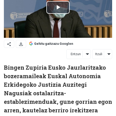
Gehitu gaitzazu Googlen
Entzun
Itzuli
Bingen Zupiria Eusko Jaurlaritzako
bozeramaileak Euskal Autonomia
Erkidegoko Justizia Auzitegi
Nagusiak ostalaritza-
establezimenduak, gune gorrian egon
arren, kautelaz berriro irekitzera