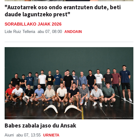
"Auzotarrek oso ondo erantzuten dute, beti
daude laguntzeko prest"
SORABILLAKO JAIAK 2026
Lide Ruiz Telleria
abu 07, 08:00
ANDOAIN
Babes zabala jaso du Ansak
Aiurri
abu 07, 13:55
URNIETA