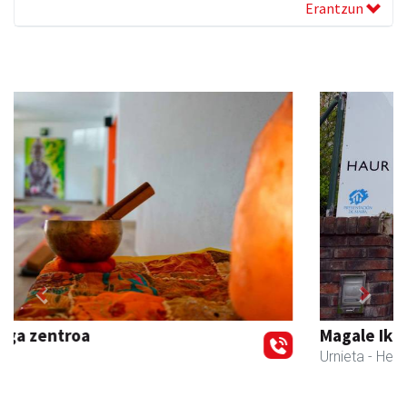
Erantzun
Previous
Next
Magale Ikastetxea
Urnieta
- Hezkuntza