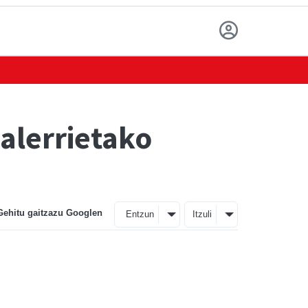
alerrietako
Gehitu gaitzazu Googlen
Entzun
Itzuli