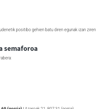
audenetik positibo gehien batu diren egunak izan ziren
ta semaforoa
rabera:
69 (gorria) |
Azaroak 21: 807,31 (gorria).