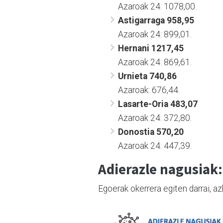
Azaroak 24: 1078,00.
Astigarraga 958,95
Azaroak 24: 899,01.
Hernani 1217,45
Azaroak 24: 869,61.
Urnieta 740,86
Azaroak: 676,44.
Lasarte-Oria 483,07
Azaroak 24: 372,80.
Donostia 570,20
Azaroak 24: 447,39.
Adierazle nagusiak:
Egoerak okerrera egiten darrai, az