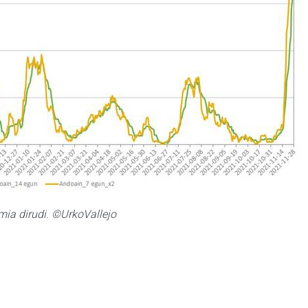
ia dirudi. ©UrkoVallejo