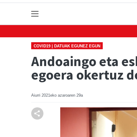
COVID19 | DATUAK EGUNEZ EGUN
Andoaingo eta es
egoera okertuz d
Aiurri
2021eko azaroaren 29a