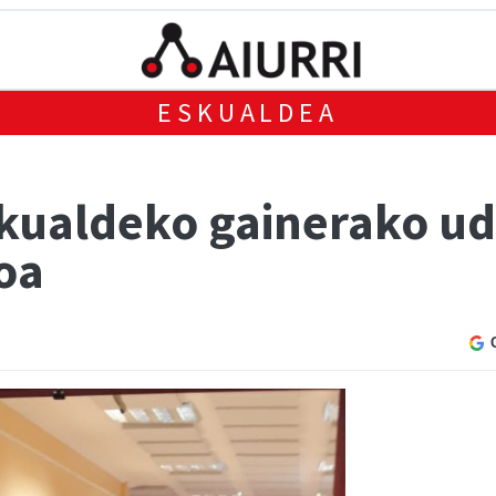
ESKUALDEA
kualdeko gainerako ud
oa