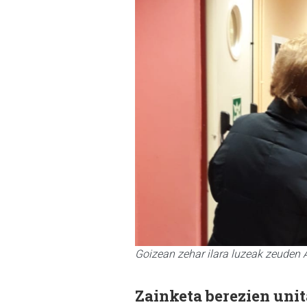
Goizean zehar ilara luzeak zeuden
Zainketa berezien uni