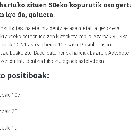
hartuko zituen 50eko kopurutik oso gert
 igo da, gainera.
 positibotasuna eta intzidentzia-tasa metatua geroz eta
ki aurreko astean igo zen kutsaketa-maila. Azaroak 8-14ko
azaroak 15-21 astean berriz 107 kasu. Positibotasuna
ntzia boskoiztu. Bada, datu horiek handiak baziren. Astebete
zen du. Intzidentzia bikoiztu eginda astebetean.
o positiboak:
boak: 107.
boak: 20.
.
boak: 19.