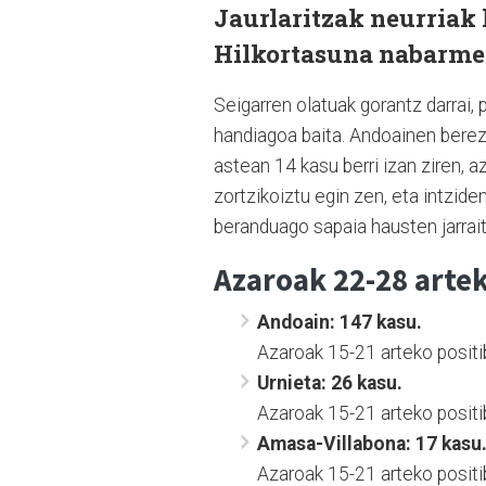
Jaurlaritzak neurriak 
Hilkortasuna nabarmen
Seigarren olatuak gorantz darrai,
handiagoa baita. Andoainen berez
astean 14 kasu berri izan ziren, 
zortzikoiztu egin zen, eta intzide
beranduago sapaia hausten jarrait
Azaroak 22-28 artek
Andoain: 147 kasu.
Azaroak 15-21 arteko positi
Urnieta: 26 kasu.
Azaroak 15-21 arteko positi
Amasa-Villabona: 17 kasu
Azaroak 15-21 arteko positi