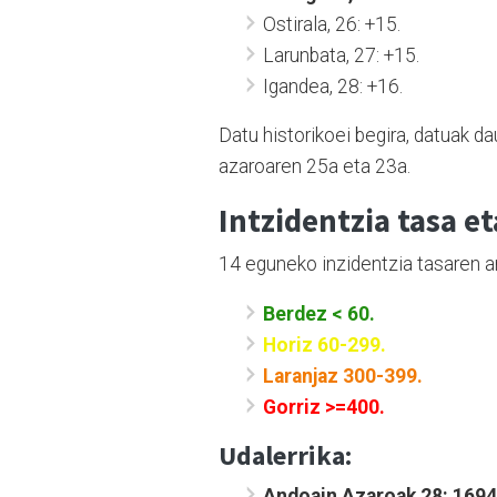
Ostirala, 26: +15.
Larunbata, 27: +15.
Igandea, 28: +16.
Datu historikoei begira, datuak d
azaroaren 25a eta 23a.
Intzidentzia tasa e
14 eguneko inzidentzia tasaren a
Berdez < 60.
Horiz 60-299.
Laranjaz 300-399.
Gorriz >=400.
Udalerrika:
Andoain Azaroak 28: 1694,