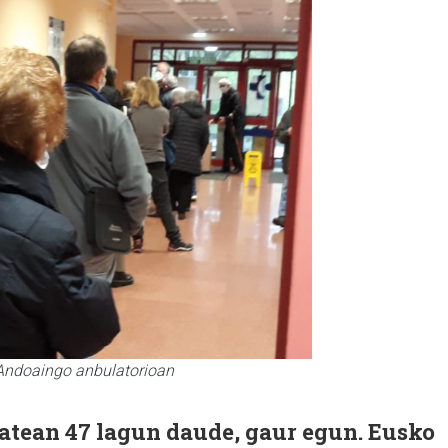
 Andoaingo anbulatorioan
tatean 47 lagun daude, gaur egun. Eusko