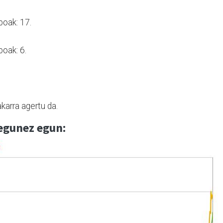
boak: 17.
boak: 6.
karra agertu da.
egunez egun: