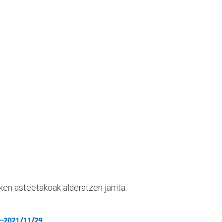
ken asteetakoak alderatzen jarrita.