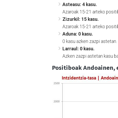
Asteasu: 4 kasu.
Azaroak 15-21 arteko positi
Zizurkil: 15 kasu.
Azaroak 15-21 arteko positi
Aduna: 0 kasu.
0 kasu azken zazpi astetan.
Larraul: 0 kasu.
Azken zazpi astetan kasu ba
Positiboak Andoainen, 