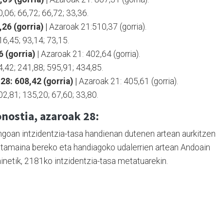
,06; 66,72; 66,72; 33,36.
,26 (gorria)
|
Azaroak 21:510,37 (gorria).
6,45; 93,14; 73,15.
6 (gorria)
| Azaroak 21: 402,64 (gorria).
4,42; 241,88; 595,91; 434,85.
8: 608,42 (gorria) |
Azaroak 21: 405,61 (gorria).
02,81; 135,20; 67,60; 33,80.
nostia, azaroak 28:
ingoan intzidentzia-tasa handienan dutenen artean aurkitzen
 tamaina bereko eta handiagoko udalerrien artean Andoain
inetik, 2181ko intzidentzia-tasa metatuarekin.