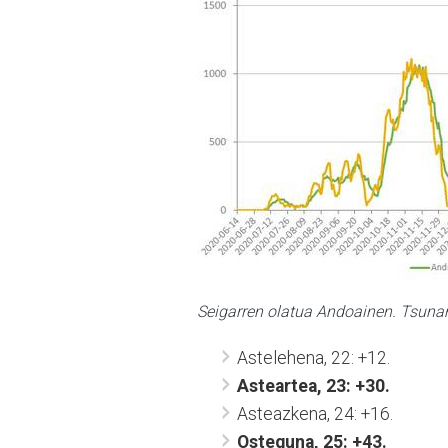
Seigarren olatua Andoainen. Tsunam
Astelehena, 22: +12.
Asteartea, 23: +30.
Asteazkena, 24: +16.
Osteguna, 25: +43.