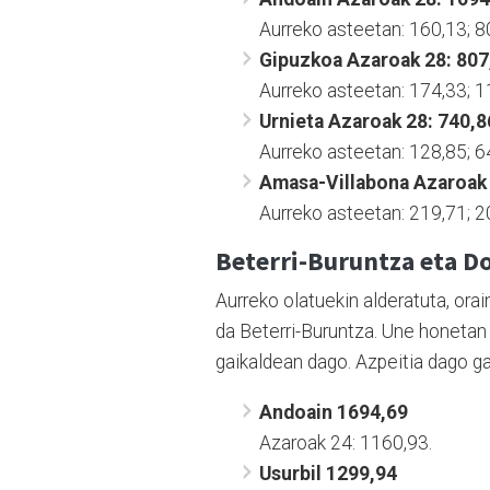
Aurreko asteetan: 160,13; 80
Gipuzkoa Azaroak 28: 807
Aurreko asteetan: 174,33; 11
Urnieta Azaroak 28: 740,8
Aurreko asteetan: 128,85; 6
Amasa-Villabona Azaroak 2
Aurreko asteetan: 219,71; 2
Beterri-Buruntza eta Do
Aurreko olatuekin alderatuta, ora
da Beterri-Buruntza. Une honetan
gaikaldean dago. Azpeitia dago ga
Andoain 1694,69
Azaroak 24: 1160,93.
Usurbil 1299,94