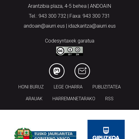
Arantzibia plaza, 4-5 behea | ANDOAIN
Tel.: 943 300 732 | Faxa: 943 300 731
andoain@aiurri.eus | idazkaritza@aiurri.eus
Codesyntaxek garatua
HONI BURUZ
LEGE OHARRA
PUBLIZITATEA
ARAUAK
HARREMANETARAKO
RSS