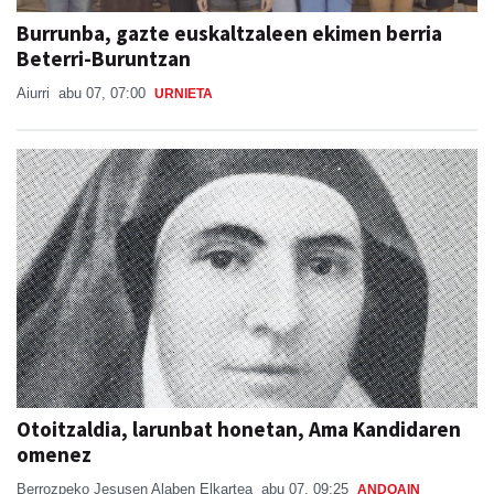
Burrunba, gazte euskaltzaleen ekimen berria
Beterri-Buruntzan
Aiurri
abu 07, 07:00
URNIETA
Otoitzaldia, larunbat honetan, Ama Kandidaren
omenez
Berrozpeko Jesusen Alaben Elkartea
abu 07, 09:25
ANDOAIN