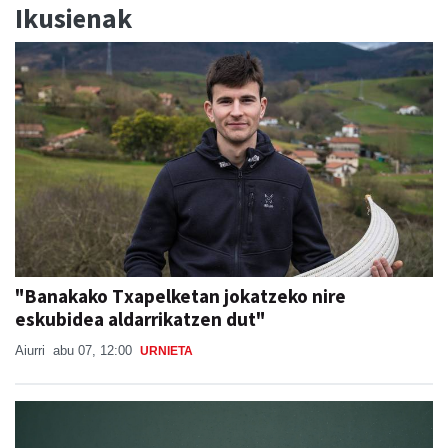
Ikusienak
"Banakako Txapelketan jokatzeko nire
eskubidea aldarrikatzen dut"
Aiurri
abu 07, 12:00
URNIETA