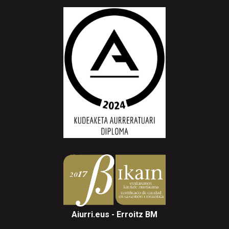
Aiurri.eus - Erroitz BM