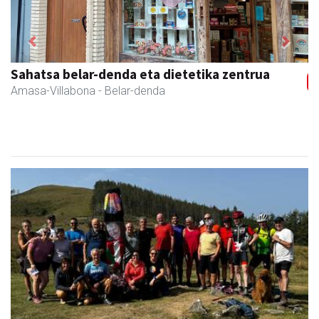
Previous
Next
Sahatsa belar-denda eta dietetika zentrua
Amasa-Villabona
- Belar-denda