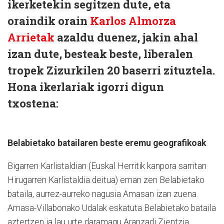
ikerketekin segitzen dute, eta
oraindik orain
Karlos Almorza
Arrietak
azaldu duenez, jakin ahal
izan dute, besteak beste, liberalen
tropek Zizurkilen 20 baserri zituztela.
Hona ikerlariak igorri digun
txostena:
Belabietako batailaren beste eremu geografikoak
Bigarren Karlistaldian (Euskal Herritik kanpora sarritan
Hirugarren Karlistaldia deitua) eman zen Belabietako
bataila, aurrez-aurreko nagusia Amasan izan zuena.
Amasa-Villabonako Udalak eskatuta Belabietako bataila
aztertzen ia lau urte daramagu Aranzadi Zientzia