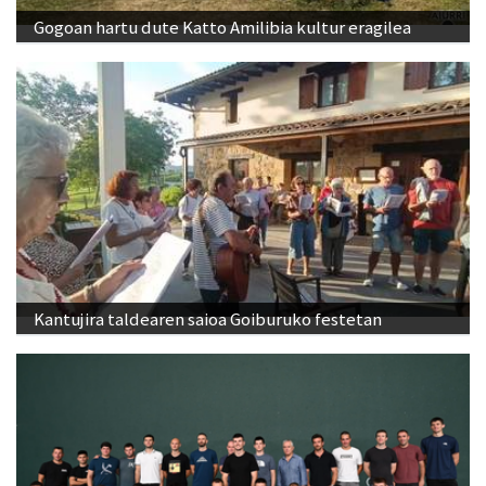
Gogoan hartu dute Katto Amilibia kultur eragilea
Kantujira taldearen saioa Goiburuko festetan