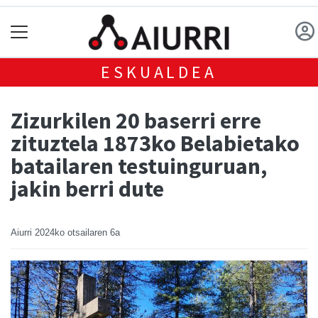
ESKUALDEA
Zizurkilen 20 baserri erre
zituztela 1873ko Belabietako
batailaren testuinguruan,
jakin berri dute
Aiurri
2024ko otsailaren 6a