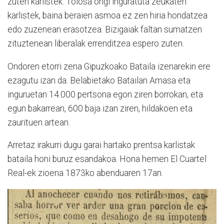
zuten karlistek. Tolosa ongi inguratuta zeukaten
karlistek, baina beraien asmoa ez zen hiria hondatzea
edo zuzenean erasotzea. Bizigaiak faltan sumatzen
zituztenean liberalak errenditzea espero zuten.
Ondoren etorri zena Gipuzkoako Bataila izenarekin ere
ezagutu izan da. Belabietako Batailan Amasa eta
inguruetan 14.000 pertsona egon ziren borrokan, eta
egun bakarrean, 600 baja izan ziren, hildakoen eta
zaurituen artean.
Arretaz irakurri dugu garai hartako prentsa karlistak
bataila honi buruz esandakoa. Hona hemen El Cuartel
Real-ek zioena 1873ko abenduaren 17an.