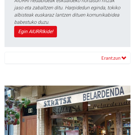
AIURRI hedabideak eskualdeko nortasun hitzak
jaso eta zabaltzen ditu. Harpidedun eginda, tokiko
albisteak euskaraz lantzen dituen komunikabidea
babestuko duzu.
Egin AIURRIkide!
Erantzun