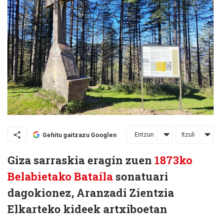
Entzun
Itzuli
Gehitu gaitzazu Googlen
Giza sarraskia eragin zuen
1873ko
Belabietako Bataila
sonatuari
dagokionez, Aranzadi Zientzia
Elkarteko kideek artxiboetan