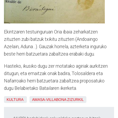
Ekintzaren testuinguruan Oria ibaia zeharkatzen
zituzten zubi batzuk txikitu zituzten (Andoaingo
Azelain, Aduna…). Gauzak horrela, azterketa inguruko
beste herri batzuetara zabaltzea erabaki dugu.
Hasteko, ikusiko dugu zer motatako agiriak aurkitzen
ditugun, eta emaitzak onak badira, Tolosaldera eta
Nafarroako herri batzuetara zabaltzea proposatuko
dugu Belabietako Batailaren ikerketa.
KULTURA
AMASA-VILLABONA
ZIZURKIL