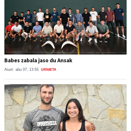
Babes zabala jaso du Ansak
Aiurri
abu 07, 13:55
URNIETA