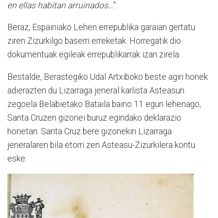
en ellas habitan arruinados…
".
Beraz, Espainiako Lehen errepublika garaian gertatu
ziren Zizurkilgo baserri erreketak. Horregatik dio
dokumentuak egileak errepublikarrak izan zirela.
Bestalde, Berastegiko Udal Artxiboko beste agiri honek
adierazten du Lizarraga jeneral karlista Asteasun
zegoela Belabietako Bataila baino 11 egun lehenago,
Santa Cruzen gizonei buruz egindako deklarazio
honetan. Santa Cruz bere gizonekin Lizarraga
jeneralaren bila etorri zen Asteasu-Zizurkilera kontu
eske.