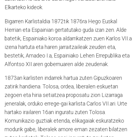
Elkarteko kideok.
Bigarren Karlistaldia 1872tik 1876ra Hego Euskal
Herrian eta Espainian gertatutako guda izan zen. Alde
batetik, Espainiako koroa aldarrikatzen zuen Karlos VII.a
izena hartuta eta haren jarraitzaileak zeuden eta,
bestetik, Amadeo I.a, Espainiako Lehen Errepublika eta
Alfontso XII.aren gobernuaren alde zeudenak.
1873an karlisten indarrek hartua zuten Gipuzkoaren
zatirik handiena. Tolosa, ordea, liberalen eskuetan
zegoen eta hiria setiatzea proposatu zion Lizarraga
jeneralak, orduko errege-gai karlista Carlos VII.ari. Urte
hartako irailaren 16an inguratu zuten Tolosa.
Komunikazio guztiak etenda, elikagaiak eskuratzeko
modurik gabe, liberalek amore eman zezaten bilatzen