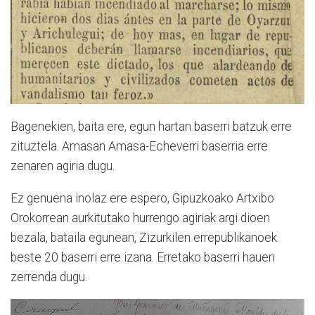
Bagenekien, baita ere, egun hartan baserri batzuk erre
zituztela. Amasan Amasa-Echeverri baserria erre
zenaren agiria dugu.
Ez genuena inolaz ere espero, Gipuzkoako Artxibo
Orokorrean aurkitutako hurrengo agiriak argi dioen
bezala, bataila egunean, Zizurkilen errepublikanoek
beste 20 baserri erre izana. Erretako baserri hauen
zerrenda dugu.