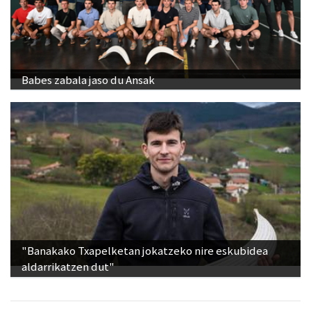
Babes zabala jaso du Ansak
"Banakako Txapelketan jokatzeko nire eskubidea
aldarrikatzen dut"