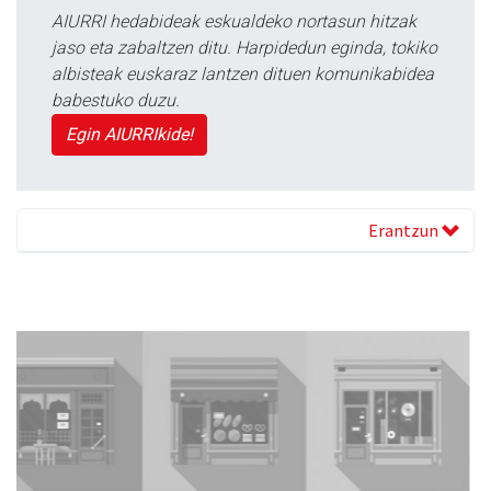
AIURRI hedabideak eskualdeko nortasun hitzak
jaso eta zabaltzen ditu. Harpidedun eginda, tokiko
albisteak euskaraz lantzen dituen komunikabidea
babestuko duzu.
Egin AIURRIkide!
Erantzun