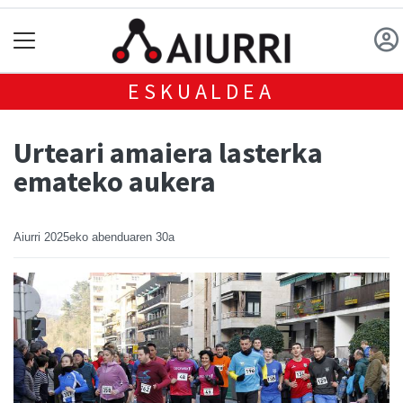
ESKUALDEA
Urteari amaiera lasterka
emateko aukera
Aiurri
2025eko abenduaren 30a