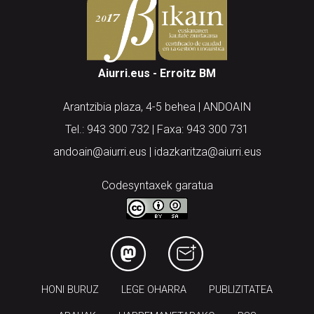
Aiurri.eus - Erroitz BM
Arantzibia plaza, 4-5 behea | ANDOAIN
Tel.: 943 300 732 | Faxa: 943 300 731
andoain@aiurri.eus | idazkaritza@aiurri.eus
Codesyntaxek garatua
HONI BURUZ
LEGE OHARRA
PUBLIZITATEA