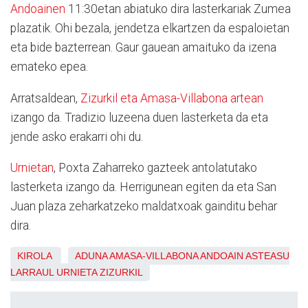
Andoainen
11:30etan abiatuko dira lasterkariak Zumea
plazatik. Ohi bezala, jendetza elkartzen da espaloietan
eta bide bazterrean. Gaur gauean amaituko da izena
emateko epea.
Arratsaldean,
Zizurkil eta
Amasa-Villabona
artean
izango da. Tradizio luzeena duen lasterketa da eta
jende asko erakarri ohi du.
Urnietan
, Poxta Zaharreko gazteek antolatutako
lasterketa izango da. Herrigunean egiten da eta San
Juan plaza zeharkatzeko maldatxoak gainditu behar
dira.
KIROLA
ADUNA
AMASA-VILLABONA
ANDOAIN
ASTEASU
LARRAUL
URNIETA
ZIZURKIL