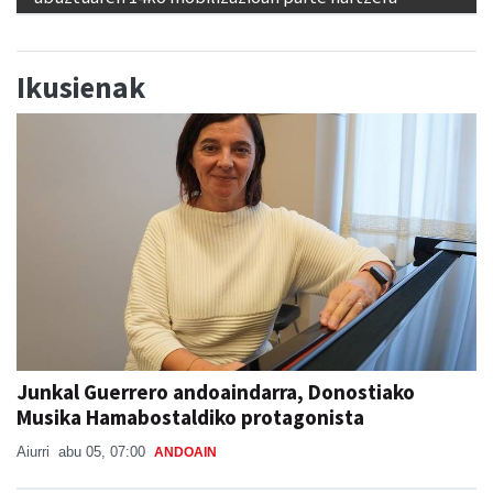
Ikusienak
Junkal Guerrero andoaindarra, Donostiako
Musika Hamabostaldiko protagonista
Aiurri
abu 05, 07:00
ANDOAIN