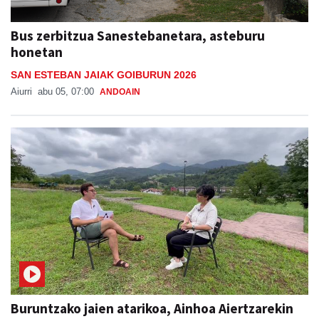
Bus zerbitzua Sanestebanetara, asteburu
honetan
SAN ESTEBAN JAIAK GOIBURUN 2026
Aiurri
abu 05, 07:00
ANDOAIN
Buruntzako jaien atarikoa, Ainhoa Aiertzarekin