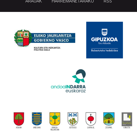
ARAUAK
HARREMANETARAKO
RSS