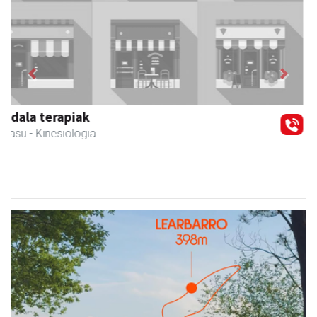
Previous
Next
CESA Formazio Zentroa
Urnieta
- Ikasketak