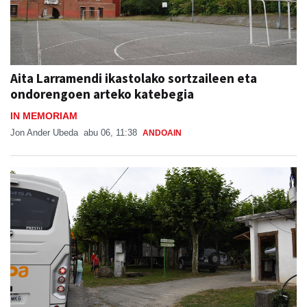
Aita Larramendi ikastolako sortzaileen eta
ondorengoen arteko katebegia
IN MEMORIAM
Jon Ander Ubeda
abu 06, 11:38
ANDOAIN