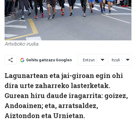
Artxiboko irudia.
Entzun
Itzuli
Gehitu gaitzazu Googlen
Lagunartean eta jai-giroan egin ohi
dira urte zaharreko lasterketak.
Gurean hiru daude iragarrita: goizez,
Andoainen; eta, arratsaldez,
Aiztondon eta Urnietan.