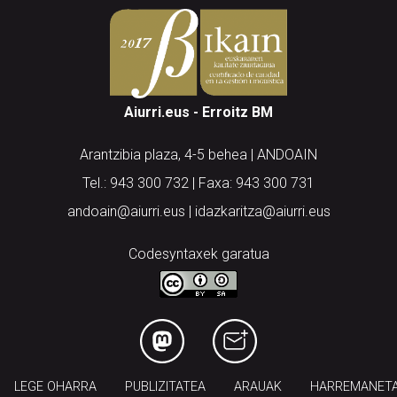
Aiurri.eus - Erroitz BM
Arantzibia plaza, 4-5 behea | ANDOAIN
Tel.: 943 300 732 | Faxa: 943 300 731
andoain@aiurri.eus | idazkaritza@aiurri.eus
Codesyntaxek garatua
LEGE OHARRA
PUBLIZITATEA
ARAUAK
HARREMANET