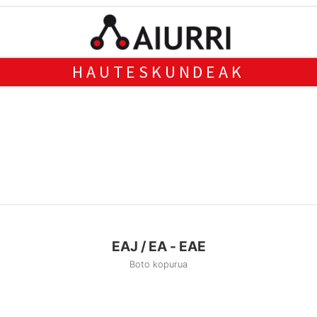
HAUTESKUNDEAK
EAJ / EA - EAE
Boto kopurua