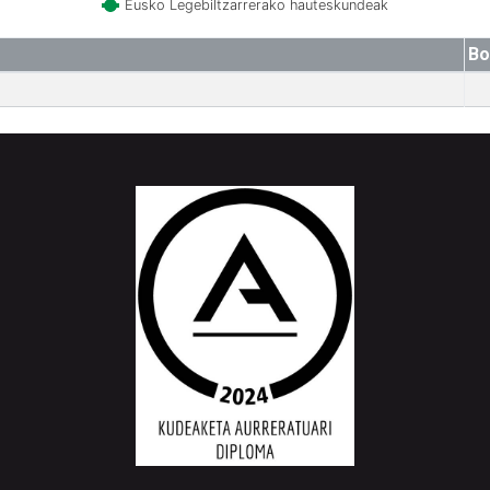
Eusko Legebiltzarrerako hauteskundeak
Bo