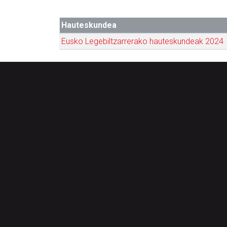
Hauteskundea
Eusko Legebiltzarrerako hauteskundeak 2024