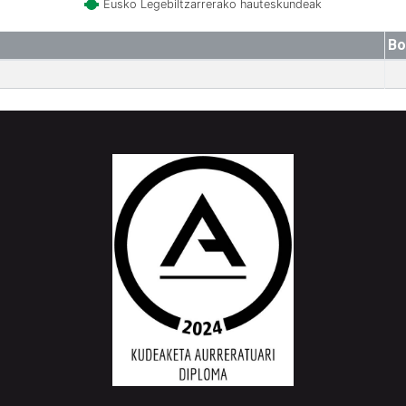
Eusko Legebiltzarrerako hauteskundeak
Bo