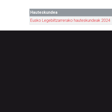
Hauteskundea
Eusko Legebiltzarrerako hauteskundeak 2024