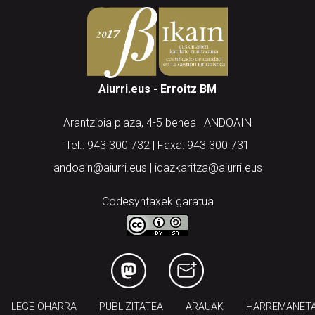
Aiurri.eus - Erroitz BM
Arantzibia plaza, 4-5 behea | ANDOAIN
Tel.: 943 300 732 | Faxa: 943 300 731
andoain@aiurri.eus | idazkaritza@aiurri.eus
Codesyntaxek garatua
LEGE OHARRA
PUBLIZITATEA
ARAUAK
HARREMANET