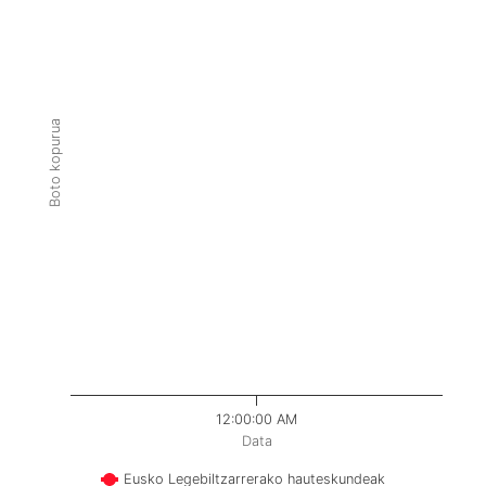
Boto kopurua
12:00:00 AM
Data
Eusko Legebiltzarrerako hauteskundeak