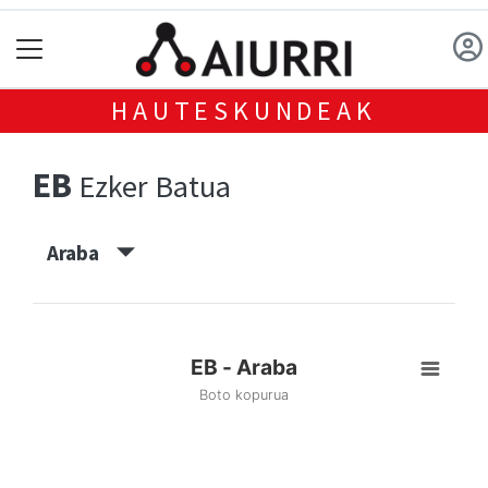
HAUTESKUNDEAK
EB
Ezker Batua
Araba
EB - Araba
Boto kopurua