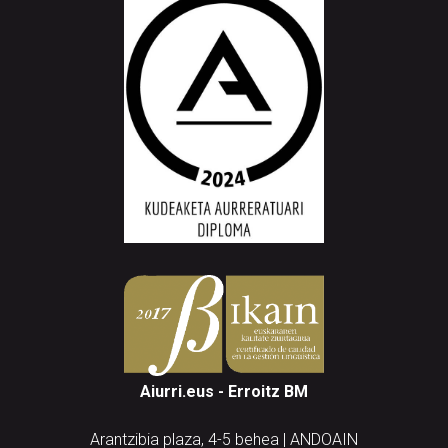
Aiurri.eus - Erroitz BM
Arantzibia plaza, 4-5 behea | ANDOAIN