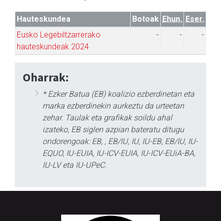
Hauteskundea
Botoak
Ehun.
Eser.
Eusko Legebiltzarrerako
-
-
-
hauteskundeak 2024
Oharrak:
* Ezker Batua (EB) koalizio ezberdinetan eta
marka ezberdinekin aurkeztu da urteetan
zehar. Taulak eta grafikak soildu ahal
izateko, EB siglen azpian bateratu ditugu
ondorengoak: EB, , EB/IU, IU, IU-EB, EB/IU, IU-
EQUO, IU-EUIA, IU-ICV-EUIA, IU-ICV-EUiA-BA,
IU-LV eta IU-UPeC.