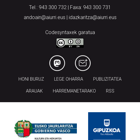
Tel.: 943 300 732 | Faxa: 943 300 731
andoain@aiurri.eus | idazkaritza@aiurri.eus
Codesyntaxek garatua
HONI BURUZ
LEGE OHARRA
PUBLIZITATEA
ARAUAK
HARREMANETARAKO
RSS