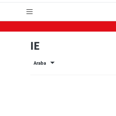
IE
Araba