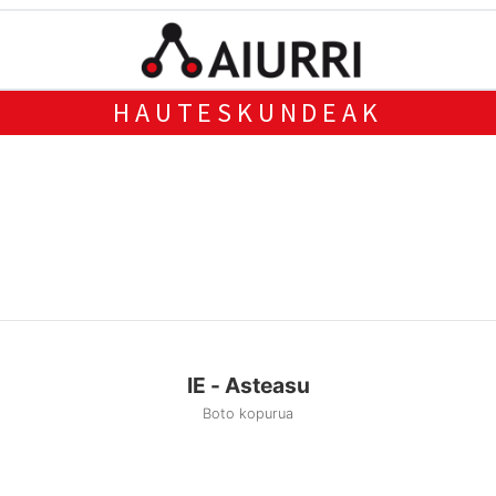
HAUTESKUNDEAK
IE - Asteasu
Boto kopurua