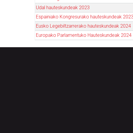
Udal hauteskundeak 2023
Espainiako Kongresurako hauteskundeak 202
Eusko Legebiltzarrerako hauteskundeak 2024
Europako Parlamentuko Hauteskundeak 2024