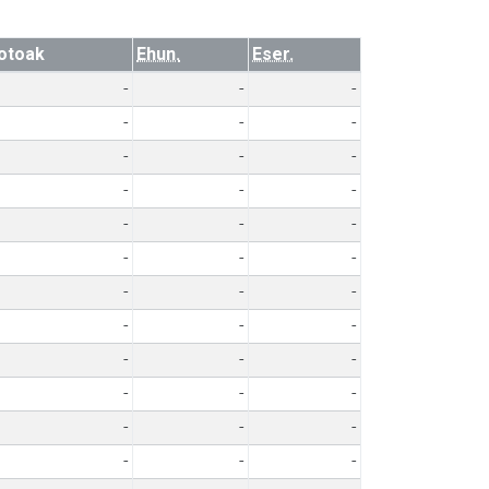
otoak
Ehun.
Eser.
-
-
-
-
-
-
-
-
-
-
-
-
-
-
-
-
-
-
-
-
-
-
-
-
-
-
-
-
-
-
-
-
-
-
-
-