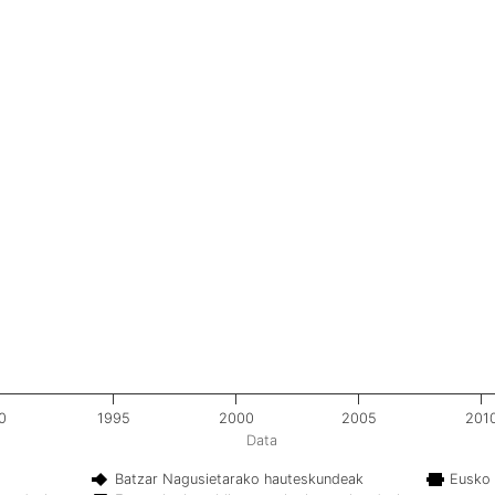
0
1995
2000
2005
201
Data
Batzar Nagusietarako hauteskundeak
Eusko 