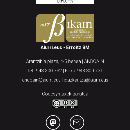
Aiurri.eus - Erroitz BM
Arantzibia plaza, 4-5 behea | ANDOAIN
Tel.: 943 300 732 | Faxa: 943 300 731
andoain@aiurri.eus | idazkaritza@aiurri.eus
Codesyntaxek garatua