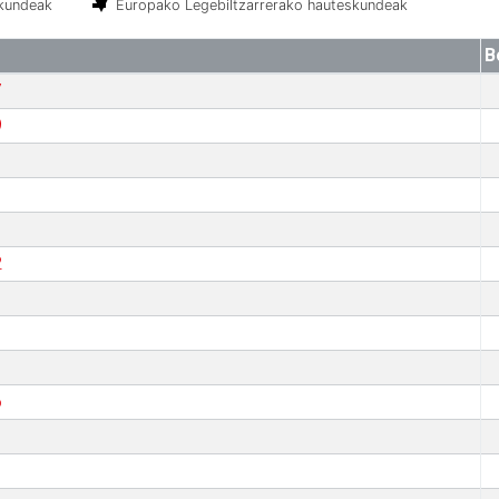
skundeak
Europako Legebiltzarrerako hauteskundeak
B
7
9
2
6