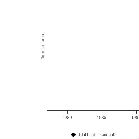
Boto kopurua
1980
1985
199
Udal hauteskundeak