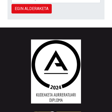
EGIN ALDERAKETA