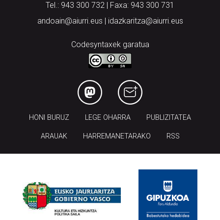
Tel.: 943 300 732 | Faxa: 943 300 731
andoain@aiurri.eus | idazkaritza@aiurri.eus
Codesyntaxek garatua
HONI BURUZ
LEGE OHARRA
PUBLIZITATEA
ARAUAK
HARREMANETARAKO
RSS