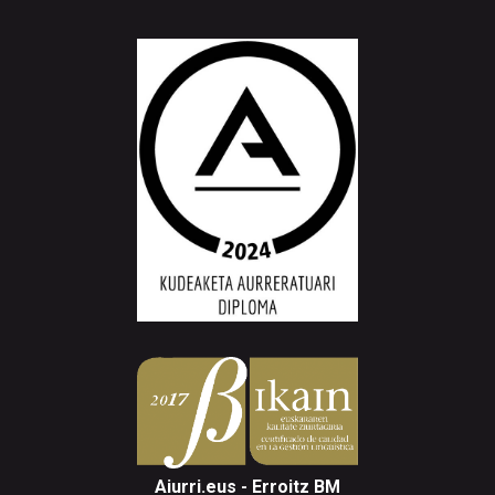
Aiurri.eus - Erroitz BM