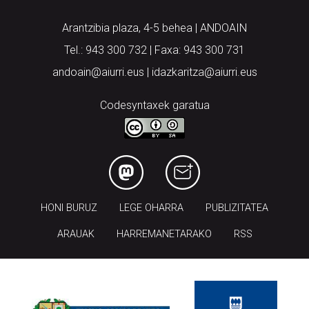
Arantzibia plaza, 4-5 behea | ANDOAIN
Tel.: 943 300 732 | Faxa: 943 300 731
andoain@aiurri.eus | idazkaritza@aiurri.eus
Codesyntaxek garatua
HONI BURUZ
LEGE OHARRA
PUBLIZITATEA
ARAUAK
HARREMANETARAKO
RSS