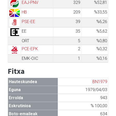
EAJ-PNV
329
%52,81
HB
209
%33,55
PSE-EE
39
%6,26
EE
35
%5,62
ORT
5
%0,80
PCE-EPK
2
%0,32
EMK-OIC
1
%0,16
Fitxa
Hauteskundea
BN1979
Eguna
1979/04/03
Errolda
943
Eskrutinioa
% 100,00
Boto-emaileak
634