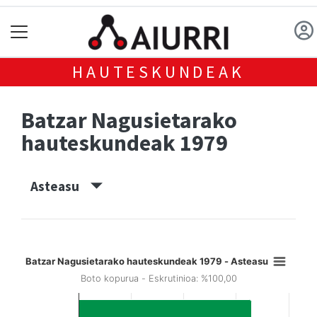
HAUTESKUNDEAK
Batzar Nagusietarako
hauteskundeak 1979
Asteasu
Batzar Nagusietarako hauteskundeak 1979 - Asteasu
Boto kopurua - Eskrutinioa: %100,00