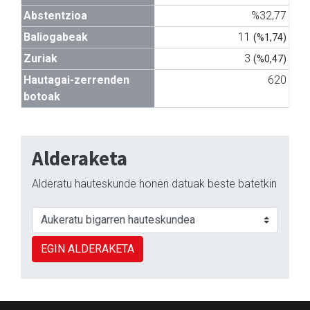
Abstentzioa
%32,77
Baliogabeak
11
(%1,74)
Zuriak
3
(%0,47)
Hautagai-zerrenden
620
botoak
Alderaketa
Alderatu hauteskunde honen datuak beste batetkin
EGIN ALDERAKETA