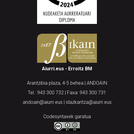
Aiurri.eus - Erroitz BM
Arantzibia plaza, 4-5 behea | ANDOAIN
Tel.: 943 300 732 | Faxa: 943 300 731
andoain@aiurri.eus | idazkaritza@aiurri.eus
Codesyntaxek garatua