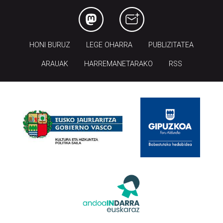
HONI BURUZ
LEGE OHARRA
PUBLIZITATEA
ARAUAK
HARREMANETARAKO
RSS