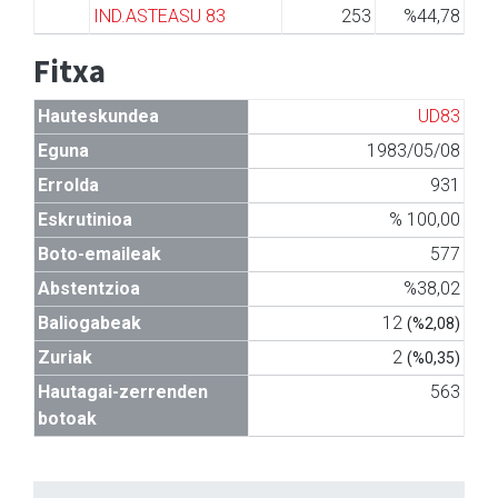
IND.ASTEASU 83
253
%44,78
Fitxa
Hauteskundea
UD83
Eguna
1983/05/08
Errolda
931
Eskrutinioa
% 100,00
Boto-emaileak
577
Abstentzioa
%38,02
Baliogabeak
12
(%2,08)
Zuriak
2
(%0,35)
Hautagai-zerrenden
563
botoak