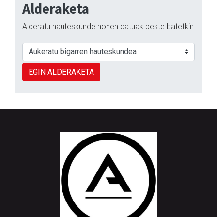
Alderaketa
Alderatu hauteskunde honen datuak beste batetkin
EGIN ALDERAKETA