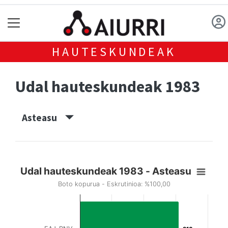
HAUTESKUNDEAK
Udal hauteskundeak 1983
Asteasu
Udal hauteskundeak 1983 - Asteasu
Boto kopurua - Eskrutinioa: %100,00