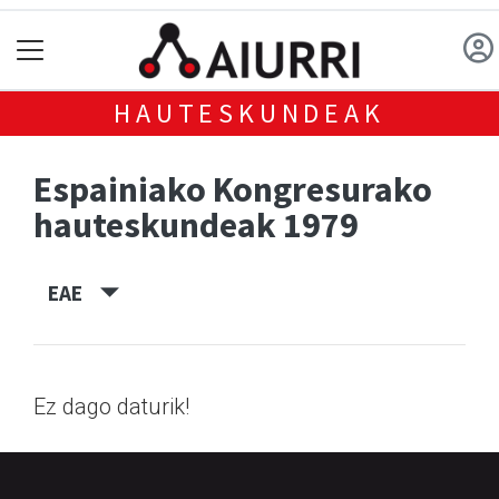
HAUTESKUNDEAK
Espainiako Kongresurako
hauteskundeak 1979
EAE
Ez dago daturik!