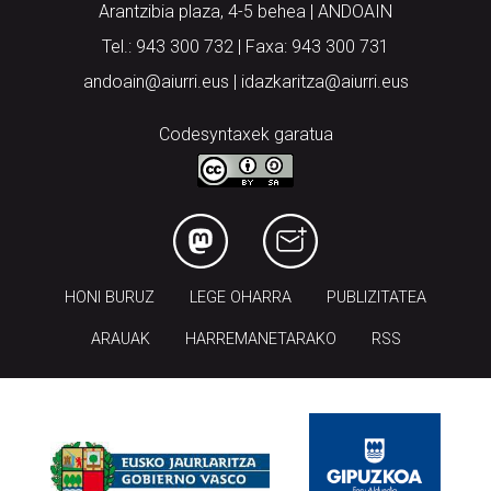
Arantzibia plaza, 4-5 behea | ANDOAIN
Tel.: 943 300 732 | Faxa: 943 300 731
andoain@aiurri.eus | idazkaritza@aiurri.eus
Codesyntaxek garatua
HONI BURUZ
LEGE OHARRA
PUBLIZITATEA
ARAUAK
HARREMANETARAKO
RSS