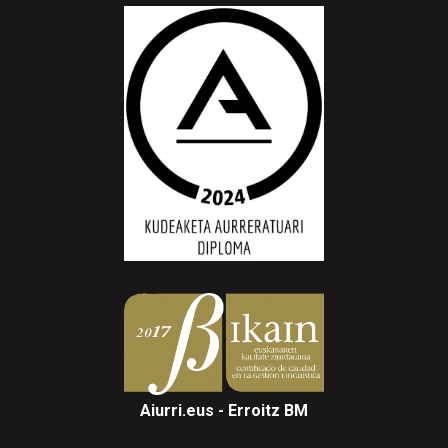
Aiurri.eus - Erroitz BM