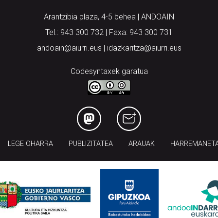
Arantzibia plaza, 4-5 behea | ANDOAIN
Tel.: 943 300 732 | Faxa: 943 300 731
andoain@aiurri.eus | idazkaritza@aiurri.eus
Codesyntaxek garatua
LEGE OHARRA
PUBLIZITATEA
ARAUAK
HARREMANET