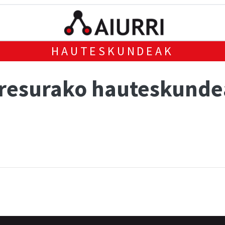
HAUTESKUNDEAK
gresurako hauteskund