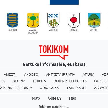
Gertuko informazioa, euskaraz
AMEZTI
ANBOTO
ANTXETA IRRATIA
ATARIA
AZP
TIA
GEURIA
GOIENA
GOIERRI TELEBISTA
GUAIXE
IZMENDI TELEBISTA
ORIO GUKA
TXINTXARRI
ZARAUT
Matx
Gurean
Ttap
Tokikom publizitatea