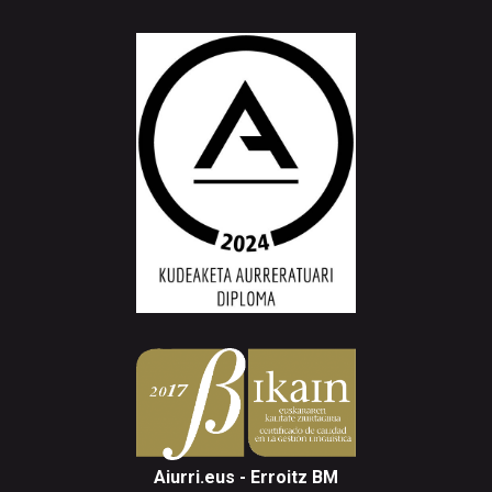
Aiurri.eus - Erroitz BM