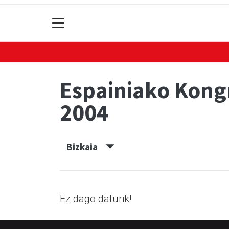
Espainiako Kon
2004
Bizkaia
Ez dago daturik!