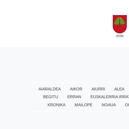
AIARALDEA
AIKOR
AIURRI
ALEA
BEGITU
ERRAN
EUSKALERRIA IRRA
KRONIKA
MAILOPE
NOAUA
O